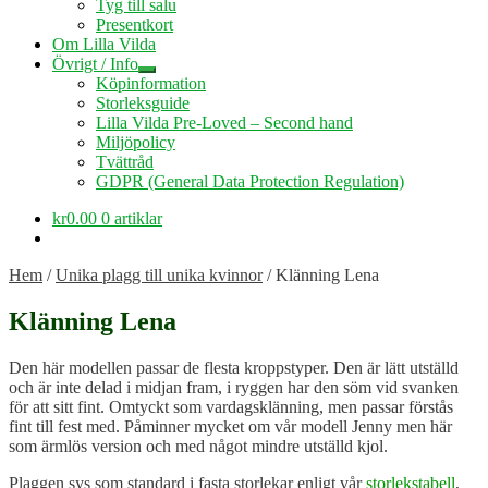
Tyg till salu
Presentkort
Om Lilla Vilda
Övrigt / Info
Expandera
Köpinformation
undermeny
Storleksguide
Lilla Vilda Pre-Loved – Second hand
Miljöpolicy
Tvättråd
GDPR (General Data Protection Regulation)
kr
0.00
0 artiklar
Hem
/
Unika plagg till unika kvinnor
/
Klänning Lena
Klänning Lena
Den här modellen passar de flesta kroppstyper. Den är lätt utställd
och är inte delad i midjan fram, i ryggen har den söm vid svanken
för att sitt fint. Omtyckt som vardagsklänning, men passar förstås
fint till fest med. Påminner mycket om vår modell Jenny men här
som ärmlös version och med något mindre utställd kjol.
Plaggen sys som standard i fasta storlekar enligt vår
storlekstabell
,