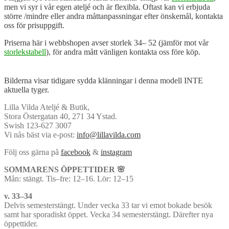
men vi syr i vår egen ateljé och är flexibla. Oftast kan vi erbjuda
större /mindre eller andra måttanpassningar efter önskemål, kontakta
oss för prisuppgift.
Priserna här i webbshopen avser storlek 34– 52 (jämför mot vår
storlekstabell
), för andra mått vänligen kontakta oss före köp.
Bilderna visar tidigare sydda klänningar i denna modell INTE
aktuella tyger.
Lilla Vilda Ateljé & Butik,
Stora Östergatan 40, 271 34 Ystad.
Swish 123-627 3007
Vi nås bäst via e-post:
info@lillavilda.com
Följ oss gärna på
facebook
&
instagram
SOMMARENS ÖPPETTIDER 🌸
Mån: stängt. Tis–fre: 12–16. Lör: 12–15
v. 33–34
Delvis semesterstängt. Under vecka 33 tar vi emot bokade besök
samt har sporadiskt öppet. Vecka 34 semesterstängt. Därefter nya
öppettider.