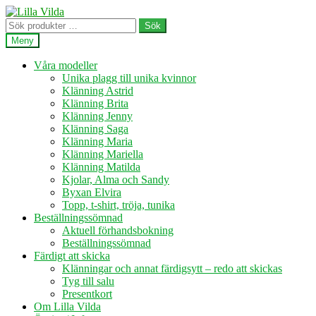
Hoppa
Hoppa
till
till
Sök
Sök
navigering
innehåll
efter:
Meny
Våra modeller
Unika plagg till unika kvinnor
Klänning Astrid
Klänning Brita
Klänning Jenny
Klänning Saga
Klänning Maria
Klänning Mariella
Klänning Matilda
Kjolar, Alma och Sandy
Byxan Elvira
Topp, t-shirt, tröja, tunika
Beställningssömnad
Aktuell förhandsbokning
Beställningssömnad
Färdigt att skicka
Klänningar och annat färdigsytt – redo att skickas
Tyg till salu
Presentkort
Om Lilla Vilda