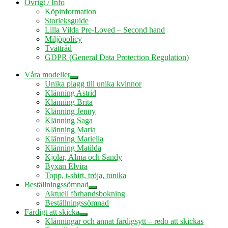
Övrigt / Info
Köpinformation
Storleksguide
Lilla Vilda Pre-Loved – Second hand
Miljöpolicy
Tvättråd
GDPR (General Data Protection Regulation)
Våra modeller
Expandera
Unika plagg till unika kvinnor
undermeny
Klänning Astrid
Klänning Brita
Klänning Jenny
Klänning Saga
Klänning Maria
Klänning Mariella
Klänning Matilda
Kjolar, Alma och Sandy
Byxan Elvira
Topp, t-shirt, tröja, tunika
Beställningssömnad
Expandera
Aktuell förhandsbokning
undermeny
Beställningssömnad
Färdigt att skicka
Expandera
Klänningar och annat färdigsytt – redo att skickas
undermeny