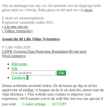
Obs att ändringar kan ske t ex vid sjukdom, kör du långväga kolla
gärna med oss i förväg. Boka gärna en tid med oss via
epost
.
F-skatt och momsregistrerat.
Registrerat varumärke sedan 2011.
• Läs mer om oss
• Villkor /returpolicy
Anmäl dig till Lilla Vildas Nyhetsbrev
© Lilla Vilda 2026
GDPR (General Data Protection Regulation)
Byggt med
WooCommerce
.
Mitt konto
Sök
Sök
Sök
efter:
Varukorg
0
Denna webbsida använder kakor, för att kunna ge dig en så bra
upplevelse så möjligt, vi hoppas att du är ok med det, annars kan du
välja blockera. • This website uses cookies to improve your
experience. We'll assume you're ok with this, but you can opt-out if
you wish.
Cookie settings
ACCEPT