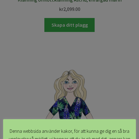
kr
2,099.00
Skapa ditt plagg
Denna webbsida använder kakor, för att kunna ge dig en så bra
upplevelse så möjligt, vi hoppas att du är ok med det, annars kan