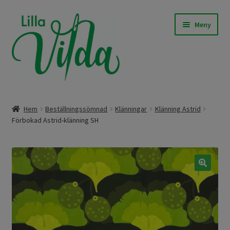
Hoppa
Hoppa
Meny
till
till
navigering
innehåll
Expand
Våra modeller
underm
Hem
Beställningssömnad
Klänningar
Klänning Astrid
Expand
Förbokad Astrid-klänning SH
Beställningssömnad
underm
Expand
Färdigt att skicka
underm
Om Lilla Vilda
🔍
Expand
Övrigt / Info
underm