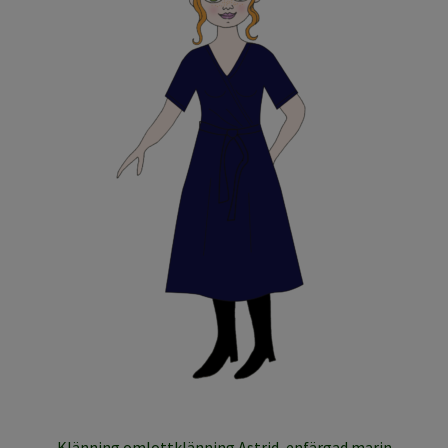
Klänning omlottklänning Astrid, enfärgad marin