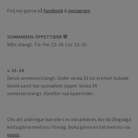
Följ oss gärna på
facebook
&
instagram
SOMMARENS ÖPPETTIDER 🌸
Mån: stängt. Tis–fre: 12–16. Lör: 12–15
v. 33–34
Delvis semesterstängt. Under vecka 33 tar vi emot bokade
besök samt har sporadiskt öppet. Vecka 34
semesterstängt. Därefter nya öppettider.
Obs att ändringar kan ske t ex vid sjukdom, kör du långväga
kolla gärna med oss i förväg. Boka gärna en tid med oss via
epost
.