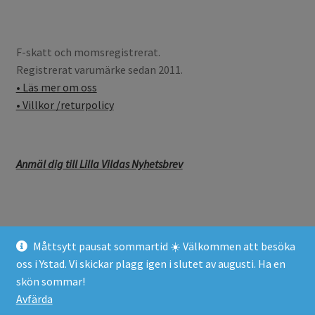
F-skatt och momsregistrerat.
Registrerat varumärke sedan 2011.
• Läs mer om oss
• Villkor /returpolicy
Anmäl dig till Lilla Vildas Nyhetsbrev
Måttsytt pausat sommartid ☀️ Välkommen att besöka
© Lilla Vilda 2026
oss i Ystad. Vi skickar plagg igen i slutet av augusti. Ha en
GDPR (General Data Protection Regulation)
Byggt med
skön sommar!
WooCommerce
.
Avfärda