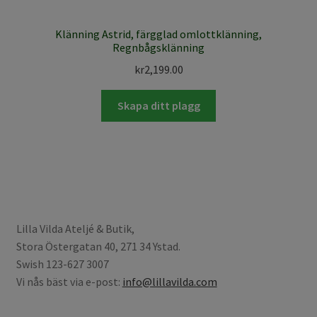
Klänning Astrid, färgglad omlottklänning,
Regnbågsklänning
kr
2,199.00
Skapa ditt plagg
Lilla Vilda Ateljé & Butik,
Stora Östergatan 40, 271 34 Ystad.
Swish 123-627 3007
Vi nås bäst via e-post:
info@lillavilda.com