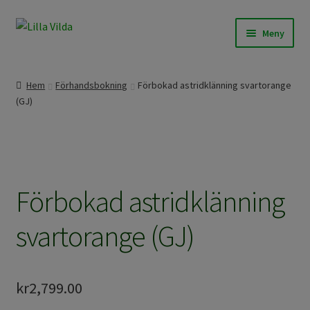
Hoppa
Hoppa
Meny
till
till
navigering
innehåll
Expand
Våra modeller
underm
Hem
Förhandsbokning
Förbokad astridklänning svartorange
Expand
(GJ)
Beställningssömnad
underm
Expand
Färdigt att skicka
underm
Om Lilla Vilda
Förbokad astridklänning
Expand
Övrigt / Info
svartorange (GJ)
underm
kr
2,799.00