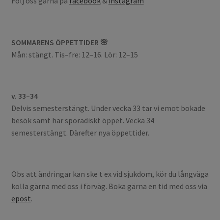
Följ oss gärna på
facebook
&
instagram
SOMMARENS ÖPPETTIDER 🌸
Mån: stängt. Tis–fre: 12–16. Lör: 12–15
v. 33–34
Delvis semesterstängt. Under vecka 33 tar vi emot bokade
besök samt har sporadiskt öppet. Vecka 34
semesterstängt. Därefter nya öppettider.
Obs att ändringar kan ske t ex vid sjukdom, kör du långväga
kolla gärna med oss i förväg. Boka gärna en tid med oss via
epost
.