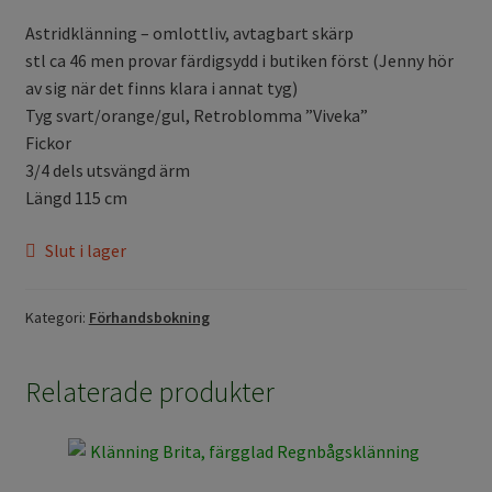
Astridklänning – omlottliv, avtagbart skärp
stl ca 46 men provar färdigsydd i butiken först (Jenny hör
av sig när det finns klara i annat tyg)
Tyg svart/orange/gul, Retroblomma ”Viveka”
Fickor
3/4 dels utsvängd ärm
Längd 115 cm
Slut i lager
Kategori:
Förhandsbokning
Relaterade produkter