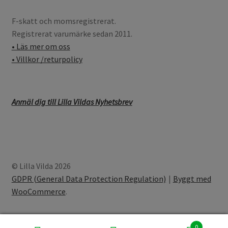
F-skatt och momsregistrerat.
Registrerat varumärke sedan 2011.
• Läs mer om oss
• Villkor /returpolicy
Anmäl dig till Lilla Vildas Nyhetsbrev
© Lilla Vilda 2026
GDPR (General Data Protection Regulation)
Byggt med
WooCommerce
.
0