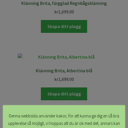
Klänning Brita, färgglad Regnbågsklänning
kr
1,699.00
Skapa ditt plagg
Klänning Brita, Albertina blå
kr
1,699.00
Skapa ditt plagg
Denna webbsida använder kakor, för att kunna ge dig en så bra
upplevelse så möjligt, vi hoppas att du är ok med det, annars kan