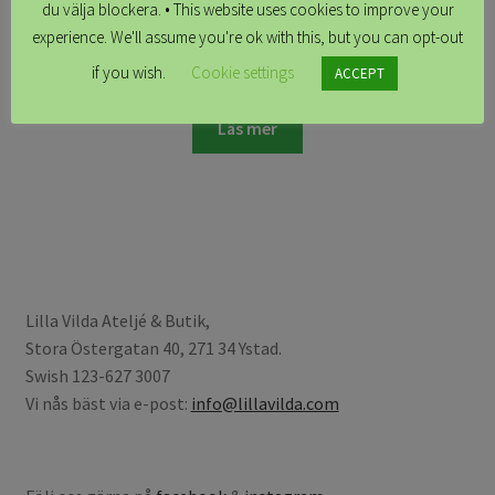
du välja blockera. • This website uses cookies to improve your
experience. We'll assume you're ok with this, but you can opt-out
Albertina Orange / rosa, klänning flera modeller
kr
1,699.00
if you wish.
Cookie settings
ACCEPT
Läs mer
Lilla Vilda Ateljé & Butik,
Stora Östergatan 40, 271 34 Ystad.
Swish 123-627 3007
Vi nås bäst via e-post:
info@lillavilda.com