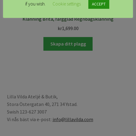
if you wish.
Cookie settings
ACCEPT
Klänning Brita, färgglad Regnbågsklänning
kr
1,699.00
Skapa ditt plagg
Lilla Vilda Ateljé & Butik,
Stora Östergatan 40, 271 34 Ystad.
Swish 123-627 3007
Vi nås bäst via e-post:
info@lillavilda.com