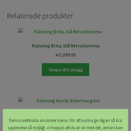
Relaterade produkter
Klänning Brita, blå Retroblomma
kr
1,699.00
Skapa ditt plagg
Klänning Astrid, Albertina grön
Denna webbsida använder kakor, för att kunna ge dig en så bra
kr
2,199.00
upplevelse så möjligt, vi hoppas att du är ok med det, annars kan