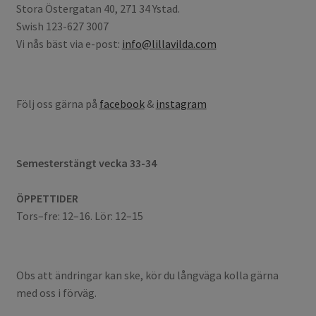
Stora Östergatan 40, 271 34 Ystad.
Swish 123-627 3007
Vi nås bäst via e-post:
info@lillavilda.com
Följ oss gärna på
facebook
&
instagram
Semesterstängt vecka 33-34
ÖPPETTIDER
Tors–fre: 12–16. Lör: 12–15
Obs att ändringar kan ske, kör du långväga kolla gärna
med oss i förväg.