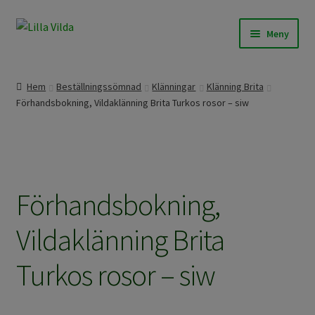
Hoppa
Hoppa
Meny
till
till
navigering
innehåll
Expand
Våra modeller
underm
Hem
Beställningssömnad
Klänningar
Klänning Brita
Expand
Förhandsbokning, Vildaklänning Brita Turkos rosor – siw
Beställningssömnad
underm
Expand
Färdigt att skicka
underm
Om Lilla Vilda
Förhandsbokning,
Expand
Övrigt / Info
Vildaklänning Brita
underm
Turkos rosor – siw