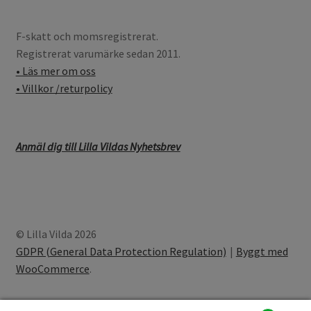
F-skatt och momsregistrerat.
Registrerat varumärke sedan 2011.
• Läs mer om oss
• Villkor /returpolicy
Anmäl dig till Lilla Vildas Nyhetsbrev
© Lilla Vilda 2026
GDPR (General Data Protection Regulation)
Byggt med
WooCommerce
.