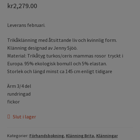
kr
2,279.00
Leverans februari.
Trikåklänning med åtsittande liv och kvinnlig form.
Klänning designad av Jenny Sjöö.
Material: Trikåtyg turkos/ceris mammas rosor tryckt i
Europa. 95% ekologisk bomull och 5% elastan.
Storlek och längd minst ca 145 cm enligt tidigare
Ärm 3/4 del
rundringad
fickor
Slut i lager
Kategorier:
Förhandsbokning
,
Klänning Brita
,
Klänningar