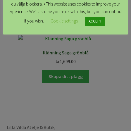
du välja blockera. • This website uses cookies to improve your
Läs mer
experience. We'll assume you're ok with this, but you can opt-out
if you wish.
Cookie settings
ACCEPT
Klänning Saga grönblå
kr
1,699.00
Skapa ditt plagg
Lilla Vilda Ateljé & Butik,