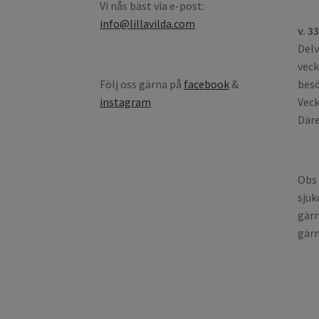
Vi nås bäst via e-post:
info@lillavilda.com
v. 3
Delv
veck
Följ oss gärna på
facebook
&
besö
instagram
Veck
Däre
Obs 
sjuk
gärn
gärn