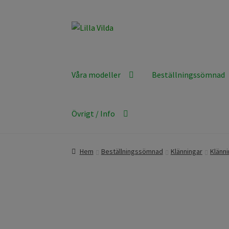
Hoppa
Hoppa
till
till
navigering
innehåll
Våra modeller
Beställningssömnad
Övrigt / Info
Hem
Beställningssömnad
Klänningar
Klänn