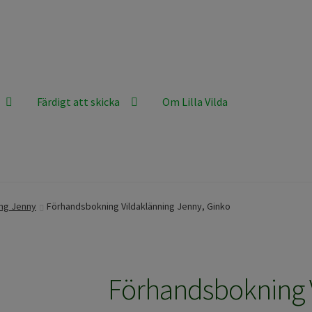
Färdigt att skicka
Om Lilla Vilda
ing Jenny
Förhandsbokning Vildaklänning Jenny, Ginko
Förhandsbokning 