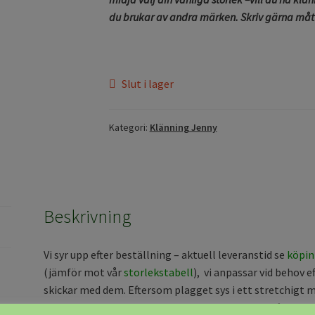
du brukar av andra märken. Skriv gärna mått/
Slut i lager
Kategori:
Klänning Jenny
Beskrivning
Vi syr upp efter beställning – aktuell leveranstid se
köpin
(jämför mot vår
storlekstabell
), vi anpassar vid behov e
skickar med dem. Eftersom plagget sys i ett stretchigt mju
grundmodell och en grundstorlek och anpassa efter dina 