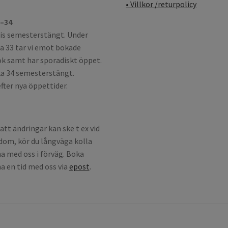
• Villkor /returpolicy
3–34
is semesterstängt. Under
a 33 tar vi emot bokade
k samt har sporadiskt öppet.
a 34 semesterstängt.
fter nya öppettider.
att ändringar kan ske t ex vid
dom, kör du långväga kolla
a med oss i förväg. Boka
a en tid med oss via
epost
.