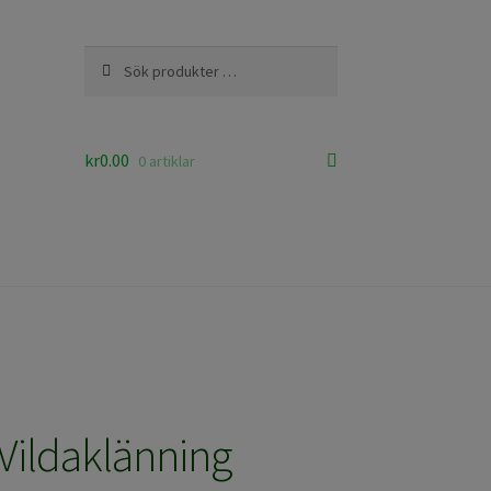
Sök
Sök
efter:
kr
0.00
0 artiklar
Vildaklänning