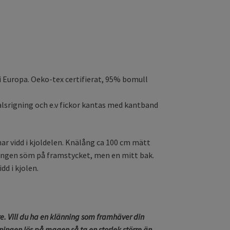
 i Europa. Oeko-tex certifierat, 95% bomull
srigning och e.v fickor kantas med kantband
ar vidd i kjoldelen. Knälång ca 100 cm mätt
. Ingen söm på framstycket, men en mitt bak.
d i kjolen.
rre. Vill du ha en klänning som framhäver din
nningen lös på magen så ta en storlek större än