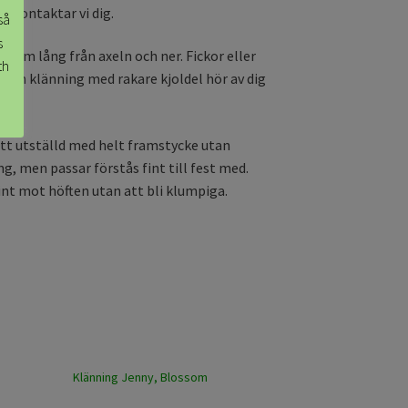
) kontaktar vi dig.
så
s
0cm lång från axeln och ner. Fickor eller
th
as en klänning med rakare kjoldel hör av dig
ätt utställd med helt framstycke utan
 men passar förstås fint till fest med.
fint mot höften utan att bli klumpiga.