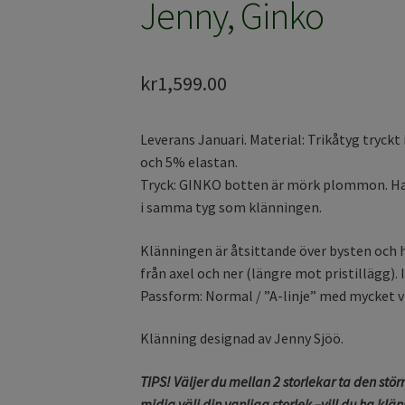
Jenny, Ginko
kr
1,599.00
Leverans Januari. Material: Trikåtyg tryckt
och 5% elastan.
Tryck: GINKO botten är mörk plommon. Hal
i samma tyg som klänningen.
Klänningen är åtsittande över bysten och h
från axel och ner (längre mot pristillägg)
Passform: Normal / ”A-linje” med mycket vid
Klänning designad av Jenny Sjöö.
TIPS! Väljer du mellan 2 storlekar ta den stö
midja välj din vanliga storlek –vill du ha klä