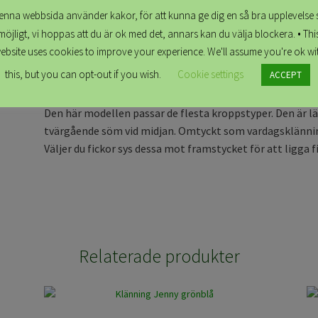
helt egen konstruktion (där vi ritar om alla mönsterdelar
enna webbsida använder kakor, för att kunna ge dig en så bra upplevelse 
möjligt, vi hoppas att du är ok med det, annars kan du välja blockera. • Thi
Grundpriset avser en knälång kortärmad klänning cirka 10
ebsite uses cookies to improve your experience. We'll assume you're ok wi
knytskärp går att lägga till mot pristillägg (200:-) Önsk
this, but you can opt-out if you wish.
Cookie settings
ACCEPT
så fixar vi detta!
Den här modellen passar de flesta kroppstyper. Den är l
tvärgående söm vid midjan. Omtyckt som vardagsklänning,
Väljer du fickor sys dessa mot framstycket för att ligga 
Relaterade produkter