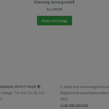
Klänning Jenny grönblå
kr
1,599.00
Skapa ditt plagg
MARENS ÖPPETTIDER 🌸
F-skatt och momsregistrerat
 stängt. Tis–fre: 12–16. Lör:
Registrerat varumärke sedan
15
2011.
• Läs mer om oss