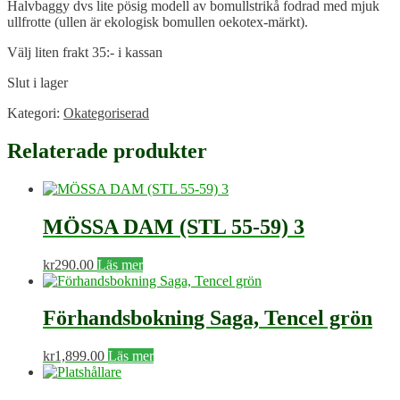
Halvbaggy dvs lite pösig modell av bomullstrikå fodrad med mjuk
ullfrotte (ullen är ekologisk bomullen oekotex-märkt).
Välj liten frakt 35:- i kassan
Slut i lager
Kategori:
Okategoriserad
Relaterade produkter
MÖSSA DAM (STL 55-59) 3
kr
290.00
Läs mer
Förhandsbokning Saga, Tencel grön
kr
1,899.00
Läs mer