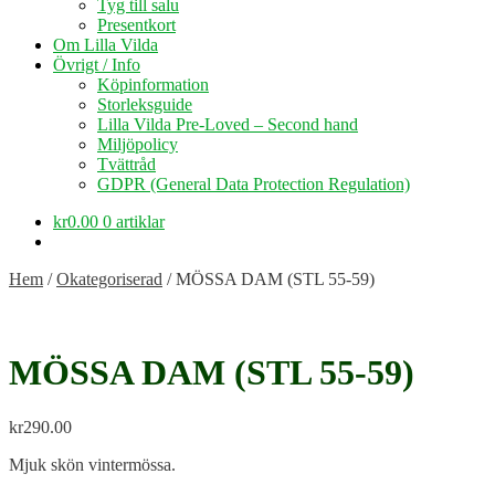
Tyg till salu
Presentkort
Om Lilla Vilda
Övrigt / Info
Köpinformation
Storleksguide
Lilla Vilda Pre-Loved – Second hand
Miljöpolicy
Tvättråd
GDPR (General Data Protection Regulation)
kr
0.00
0 artiklar
Hem
/
Okategoriserad
/
MÖSSA DAM (STL 55-59)
MÖSSA DAM (STL 55-59)
kr
290.00
Mjuk skön vintermössa.