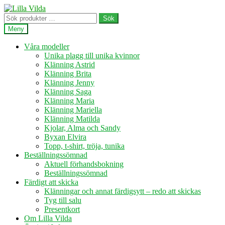
Hoppa
Hoppa
till
till
Sök
Sök
navigering
innehåll
efter:
Meny
Våra modeller
Unika plagg till unika kvinnor
Klänning Astrid
Klänning Brita
Klänning Jenny
Klänning Saga
Klänning Maria
Klänning Mariella
Klänning Matilda
Kjolar, Alma och Sandy
Byxan Elvira
Topp, t-shirt, tröja, tunika
Beställningssömnad
Aktuell förhandsbokning
Beställningssömnad
Färdigt att skicka
Klänningar och annat färdigsytt – redo att skickas
Tyg till salu
Presentkort
Om Lilla Vilda