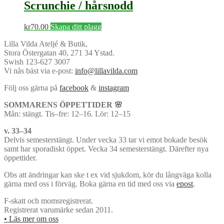
Scrunchie / hårsnodd
kr
70.00
Skapa ditt plagg
Lilla Vilda Ateljé & Butik,
Stora Östergatan 40, 271 34 Ystad.
Swish 123-627 3007
Vi nås bäst via e-post:
info@lillavilda.com
Följ oss gärna på
facebook
&
instagram
SOMMARENS ÖPPETTIDER 🌸
Mån: stängt. Tis–fre: 12–16. Lör: 12–15
v. 33–34
Delvis semesterstängt. Under vecka 33 tar vi emot bokade besök
samt har sporadiskt öppet. Vecka 34 semesterstängt. Därefter nya
öppettider.
Obs att ändringar kan ske t ex vid sjukdom, kör du långväga kolla
gärna med oss i förväg. Boka gärna en tid med oss via
epost
.
F-skatt och momsregistrerat.
Registrerat varumärke sedan 2011.
• Läs mer om oss