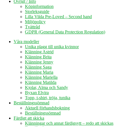
Övrigt / Info
Köpinformation
Storleksguide
Lilla Vilda Pre-Loved – Second hand
Miljöpolicy
Tvättråd
GDPR (General Data Protection Regulation)
Våra modeller
Unika plagg till unika kvinnor
Klänning Astrid
Klänning Brita
Klänning Jenny
Klänning Saga
Klänning Maria
Klänning Mariella
Klänning Matilda
Kjolar, Alma och Sandy
Byxan Elvira
Topp, t-shirt, tröja, tunika
Beställningssömnad
Aktuell förhandsbokning
Beställningssömnad
Färdigt att skicka
Klänningar och annat färdigsytt – redo att skickas