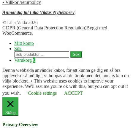
• Villkor /returpolicy
Anmäl dig till Lilla Vildas Nyhetsbrev
© Lilla Vilda 2026
GDPR (General Data Protection Regulation)
Byggt med
WooCommerce
.
Mitt konto
Sök
Sök
Sök
efter:
Varukorg
0
Denna webbsida använder kakor, för att kunna ge dig en så bra
upplevelse så möjligt, vi hoppas att du är ok med det, annars kan du
välja blockera. • This website uses cookies to improve your
experience. We'll assume you're ok with this, but you can opt-out if
you wish.
Cookie settings
ACCEPT
Stäng
Privacy Overview