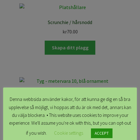
Scrunchie / hårsnodd
kr
70.00
Skapa ditt plagg
Tyg – metervara 10, blå ornament
Denna webbsida använder kakor, för att kunna ge dig en så bra
kr
195.00
upplevelse så möjligt, vi hoppas att du är ok med det, annars kan
du välja blockera. • This website uses cookies to improve your
Lägg till i varukorg
experience. We'll assume you're ok with this, but you can opt-out
if you wish.
Cookie settings
ACCEPT