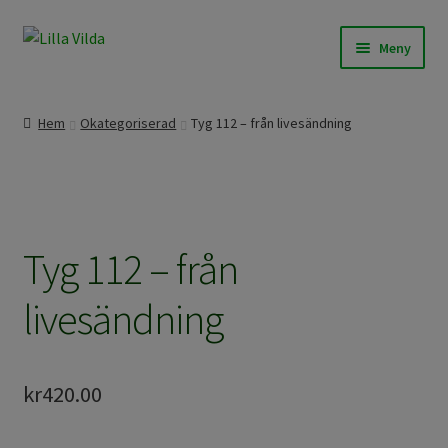
Hoppa
Hoppa
Meny
till
till
navigering
innehåll
Expand
Våra modeller
underm
Hem
Okategoriserad
Tyg 112 – från livesändning
Expand
Beställningssömnad
underm
Expand
Färdigt att skicka
underm
Tyg 112 – från
Om Lilla Vilda
Expand
livesändning
Övrigt / Info
underm
kr
420.00