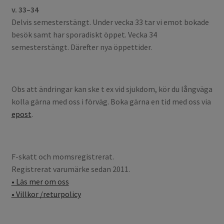
v. 33–34
Delvis semesterstängt. Under vecka 33 tar vi emot bokade
besök samt har sporadiskt öppet. Vecka 34
semesterstängt. Därefter nya öppettider.
Obs att ändringar kan ske t ex vid sjukdom, kör du långväga
kolla gärna med oss i förväg. Boka gärna en tid med oss via
epost
.
F-skatt och momsregistrerat.
Registrerat varumärke sedan 2011.
• Läs mer om oss
• Villkor /returpolicy