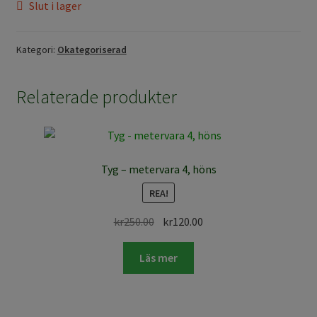
Slut i lager
Kategori:
Okategoriserad
Relaterade produkter
Tyg – metervara 4, höns
REA!
Det
Det
kr
250.00
kr
120.00
ursprungliga
nuvarande
priset
priset
Läs mer
var:
är:
kr250.00.
kr120.00.