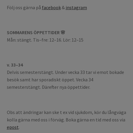
Följ oss gärna på
facebook
&
instagram
SOMMARENS ÖPPETTIDER 🌸
Mån: stängt. Tis–fre: 12–16. Lör: 12–15
v. 33–34
Delvis semesterstängt. Under vecka 33 tar vi emot bokade
besök samt har sporadiskt öppet. Vecka 34
semesterstängt. Därefter nya öppettider.
Obs att ändringar kan ske t ex vid sjukdom, kör du långväga
kolla gärna med oss i förväg. Boka gärna en tid med oss via
epost
.