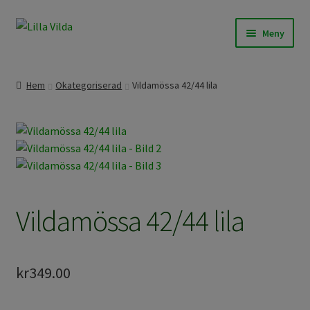
Hoppa
Hoppa
Meny
till
till
navigering
innehåll
Expand
Våra modeller
underm
Hem
Okategoriserad
Vildamössa 42/44 lila
Expand
Beställningssömnad
underm
Expand
Färdigt att skicka
underm
Om Lilla Vilda
Expand
Vildamössa 42/44 lila
Övrigt / Info
underm
kr
349.00