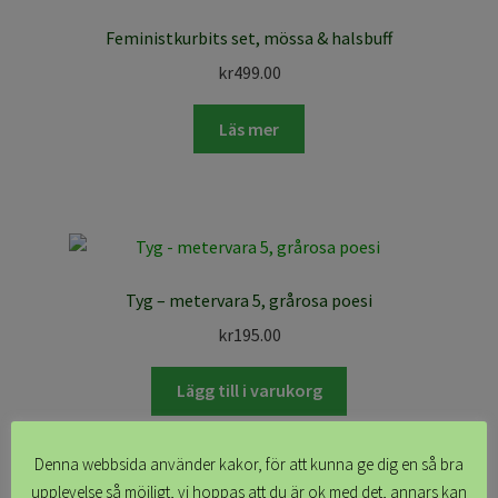
Feministkurbits set, mössa & halsbuff
kr
499.00
Läs mer
Tyg – metervara 5, grårosa poesi
kr
195.00
Lägg till i varukorg
Denna webbsida använder kakor, för att kunna ge dig en så bra
upplevelse så möjligt, vi hoppas att du är ok med det, annars kan