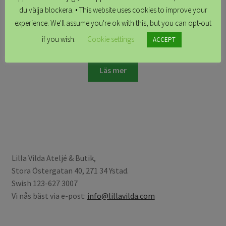
du välja blockera. • This website uses cookies to improve your
experience. We'll assume you're ok with this, but you can opt-out
Förhandsbokning Saga, Tencel grön
if you wish.
Cookie settings
ACCEPT
kr
1,899.00
Läs mer
Lilla Vilda Ateljé & Butik,
Stora Östergatan 40, 271 34 Ystad.
Swish 123-627 3007
Vi nås bäst via e-post:
info@lillavilda.com