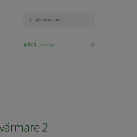
Sök
Sök
efter:
kr
0.00
0 artiklar
värmare 2