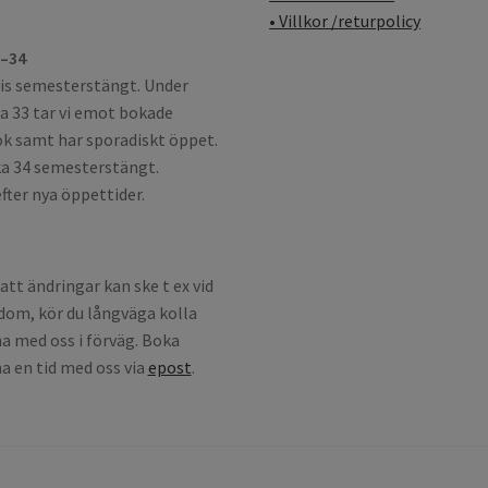
• Villkor /returpolicy
3–34
is semesterstängt. Under
a 33 tar vi emot bokade
k samt har sporadiskt öppet.
a 34 semesterstängt.
fter nya öppettider.
att ändringar kan ske t ex vid
dom, kör du långväga kolla
a med oss i förväg. Boka
a en tid med oss via
epost
.