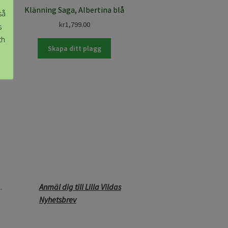
Klänning Saga, Albertina blå
så
kr
1,799.00
s
th
Skapa ditt plagg
.
Anmäl dig till Lilla Vildas
Nyhetsbrev