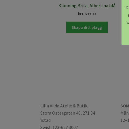
Klänning Brita, Albertina blå
D
kr
1,699.00
w
Skapa ditt plagg
Lilla Vilda Ateljé & Butik,
SOM
Stora Östergatan 40, 271 34
Mån:
Ystad.
12–
Swish 123-627 3007