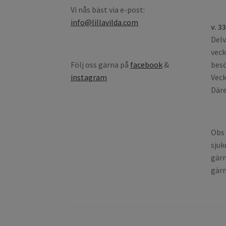
Vi nås bäst via e-post:
info@lillavilda.com
v. 3
Delv
veck
Följ oss gärna på
facebook
&
besö
instagram
Veck
Däre
Obs 
sjuk
gärn
gärn