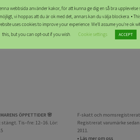
Klänning Saga, Albertina rosa / orange
enna webbsida använder kakor, för att kunna ge dig en så bra upplevelse 
kr
1,799.00
möjligt, vi hoppas att du är ok med det, annars kan du välja blockera. • Thi
ebsite uses cookies to improve your experience. We'll assume you're ok wi
Skapa ditt plagg
this, but you can opt-out if you wish.
Cookie settings
ACCEPT
MARENS ÖPPETTIDER 🌸
F-skatt och momsregistrerat
 stängt. Tis–fre: 12–16. Lör:
Registrerat varumärke sedan
15
2011.
• Läs mer om oss