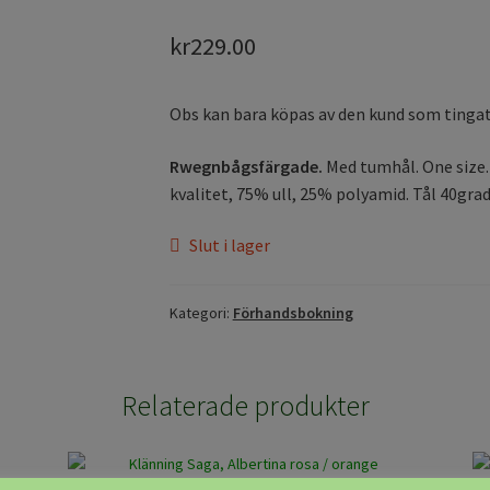
kr
229.00
Obs kan bara köpas av den kund som tinga
Rwegnbågsfärgade.
Med tumhål. One size.
kvalitet, 75% ull, 25% polyamid. Tål 40grad
Slut i lager
Kategori:
Förhandsbokning
Relaterade produkter