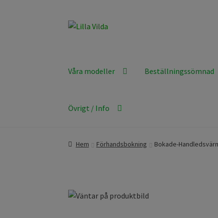
Hoppa
Hoppa
till
till
navigering
innehåll
Våra modeller
Beställningssömnad
Övrigt / Info
Hem
Förhandsbokning
Bokade-Handledsvär