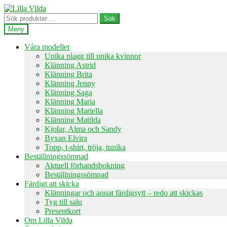
Hoppa
Hoppa
till
till
Sök
Sök
navigering
innehåll
efter:
Meny
Våra modeller
Unika plagg till unika kvinnor
Klänning Astrid
Klänning Brita
Klänning Jenny
Klänning Saga
Klänning Maria
Klänning Mariella
Klänning Matilda
Kjolar, Alma och Sandy
Byxan Elvira
Topp, t-shirt, tröja, tunika
Beställningssömnad
Aktuell förhandsbokning
Beställningssömnad
Färdigt att skicka
Klänningar och annat färdigsytt – redo att skickas
Tyg till salu
Presentkort
Om Lilla Vilda