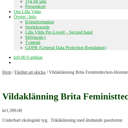
Tyg till salu
Presentkort
Om Lilla Vilda
Övrigt / Info
Köpinformation
Storleksguide
Lilla Vilda Pre-Loved – Second hand
Miljöpolicy
Tvättråd
GDPR (General Data Protection Regulation)
kr
0.00
0 artiklar
Hem
/
Färdigt att skicka
/
Vildaklänning Brita Feministtecken-blomste
Vildaklänning Brita Feministte
kr
1,399.00
Underbart ekologiskt tyg. Trikåklänning med åtsittande passformn