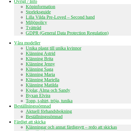
Övrigt / Info
Köpinformation
Storleksguide
Lilla Vilda Pre-Loved – Second hand
Miljöpolicy
Tvättråd
GDPR (General Data Protection Regulation)
Våra modeller
Unika plagg till unika kvinnor
Klänning Astrid
Klänning Brita
Klänning Jenny
Klänning Saga
Klänning Maria
Klänning Mariella
Klänning Matilda
Kjolar, Alma och Sandy
Byxan Elvira
Topp, t-shirt, tröja, tunika
Beställningssömnad
Aktuell förhandsbokning
Beställningssömnad
Färdigt att skicka
Klänningar och annat färdigsytt – redo att skickas