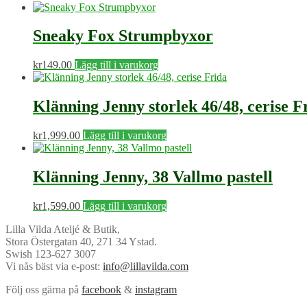
Sneaky Fox Strumpbyxor
kr
149.00
Lägg till i varukorg
Klänning Jenny storlek 46/48, cerise F
kr
1,999.00
Lägg till i varukorg
Klänning Jenny, 38 Vallmo pastell
kr
1,599.00
Lägg till i varukorg
Lilla Vilda Ateljé & Butik,
Stora Östergatan 40, 271 34 Ystad.
Swish 123-627 3007
Vi nås bäst via e-post:
info@lillavilda.com
Följ oss gärna på
facebook
&
instagram