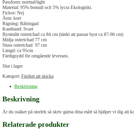
Passform: normal/tight
Material: 95% bomull och 5% lycra Ekologiskt.
Fickor: Nej
Ärm: kort
Rigning: Båtringad
Kantband: Svart
Bystmått ostretchad ca 84 cm (tänkt att passar byst ca 87-96 cm)
Midja ostretchad 77 cm
Stuss ostretchad 97 cm
Längd: ca 95cm
Färdigsydd för omgående leverans.
Slut i lager
Kategori:
Färdigt att skicka
Beskrivning
Beskrivning
Är du osäker på storlek så skriv gärna dina mått så hjälper vi dig att kol
Relaterade produkter