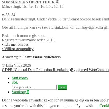
SOMMARENS ÖPPETTIDER 🌸
Mån: stängt. Tis–fre: 12–16. Lör: 12–15
v. 33–34
Delvis semesterstängt. Under vecka 33 tar vi emot bokade besök samt 
Obs att ändringar kan ske t ex vid sjukdom, kör du långväga kolla gä
F-skatt och momsregistrerat.
Registrerat varumärke sedan 2011.
• Läs mer om oss
• Villkor /returpolicy
Anmäl dig till Lilla Vildas Nyhetsbrev
© Lilla Vilda 2026
GDPR (General Data Protection Regulation)
Byggt med WooCommer
Mitt konto
Sök
Sök
Sök
efter:
Varukorg
0
Denna webbsida använder kakor, för att kunna ge dig en så bra uppleve
assume you're ok with this, but you can opt-out if you wish.
Cookie