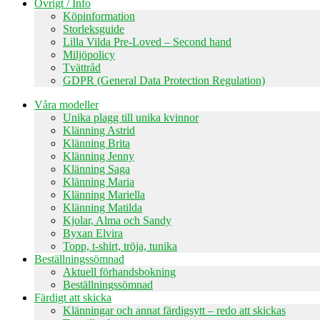
Övrigt / Info
Köpinformation
Storleksguide
Lilla Vilda Pre-Loved – Second hand
Miljöpolicy
Tvättråd
GDPR (General Data Protection Regulation)
Våra modeller
Unika plagg till unika kvinnor
Klänning Astrid
Klänning Brita
Klänning Jenny
Klänning Saga
Klänning Maria
Klänning Mariella
Klänning Matilda
Kjolar, Alma och Sandy
Byxan Elvira
Topp, t-shirt, tröja, tunika
Beställningssömnad
Aktuell förhandsbokning
Beställningssömnad
Färdigt att skicka
Klänningar och annat färdigsytt – redo att skickas