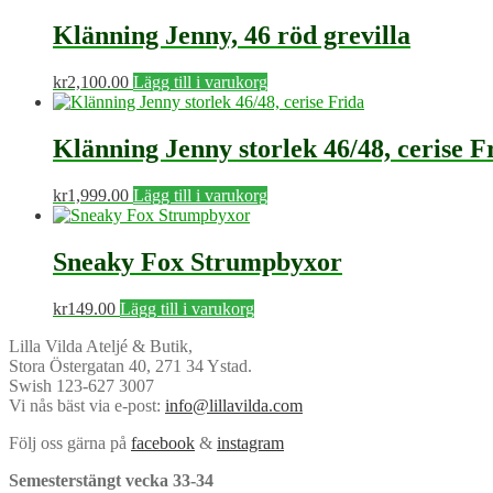
Klänning Jenny, 46 röd grevilla
kr
2,100.00
Lägg till i varukorg
Klänning Jenny storlek 46/48, cerise F
kr
1,999.00
Lägg till i varukorg
Sneaky Fox Strumpbyxor
kr
149.00
Lägg till i varukorg
Lilla Vilda Ateljé & Butik,
Stora Östergatan 40, 271 34 Ystad.
Swish 123-627 3007
Vi nås bäst via e-post:
info@lillavilda.com
Följ oss gärna på
facebook
&
instagram
Semesterstängt vecka 33-34