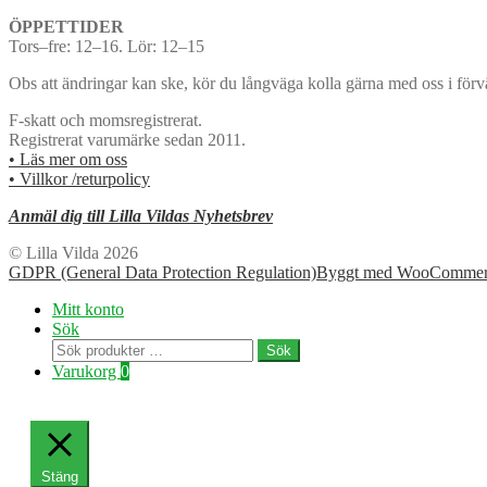
ÖPPETTIDER
Tors–fre: 12–16. Lör: 12–15
Obs att ändringar kan ske, kör du långväga kolla gärna med oss i förv
F-skatt och momsregistrerat.
Registrerat varumärke sedan 2011.
• Läs mer om oss
• Villkor /returpolicy
Anmäl dig till Lilla Vildas Nyhetsbrev
© Lilla Vilda 2026
GDPR (General Data Protection Regulation)
Byggt med WooCommer
Mitt konto
Sök
Sök
Sök
efter:
Varukorg
0
Stäng