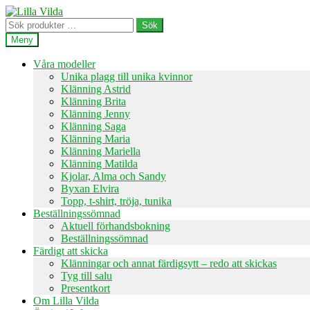
Hoppa
Hoppa
till
till
Sök
Sök
navigering
innehåll
efter:
Meny
Våra modeller
Unika plagg till unika kvinnor
Klänning Astrid
Klänning Brita
Klänning Jenny
Klänning Saga
Klänning Maria
Klänning Mariella
Klänning Matilda
Kjolar, Alma och Sandy
Byxan Elvira
Topp, t-shirt, tröja, tunika
Beställningssömnad
Aktuell förhandsbokning
Beställningssömnad
Färdigt att skicka
Klänningar och annat färdigsytt – redo att skickas
Tyg till salu
Presentkort
Om Lilla Vilda