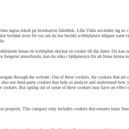
sedan lagras lokalt på besökarens hårddisk. Lilla Vilda använder sig av c
kie berättar även för oss om du har besökt webbplatsen tidigare samt vi
da.
 meddelande innan en webbplats skickar en cookie till din dator. Du kan 
re fungerar annorlunda, kan du söka i hjälpmenyn för att finna denna ins
igate through the website. Out of these cookies, the cookies that are c
We also use third-party cookies that help us analyze and understand how 
ese cookies. But opting out of some of these cookies may have an effect
ion properly. This category only includes cookies that ensures basic func