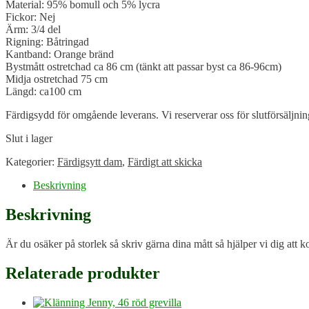
Material: 95% bomull och 5% lycra
Fickor: Nej
Ärm: 3/4 del
Rigning: Båtringad
Kantband: Orange bränd
Bystmått ostretchad ca 86 cm (tänkt att passar byst ca 86-96cm)
Midja ostretchad 75 cm
Längd: ca100 cm
Färdigsydd för omgående leverans. Vi reserverar oss för slutförsäljnin
Slut i lager
Kategorier:
Färdigsytt dam
,
Färdigt att skicka
Beskrivning
Beskrivning
Är du osäker på storlek så skriv gärna dina mått så hjälper vi dig att kol
Relaterade produkter