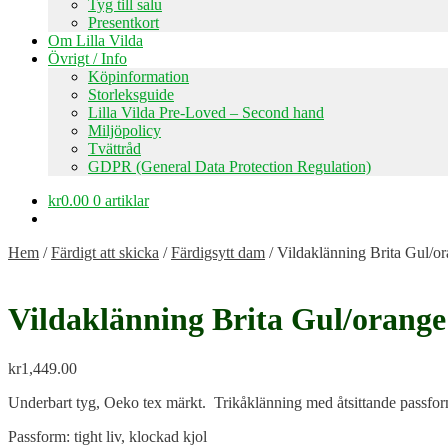
Tyg till salu
Presentkort
Om Lilla Vilda
Övrigt / Info
Köpinformation
Storleksguide
Lilla Vilda Pre-Loved – Second hand
Miljöpolicy
Tvättråd
GDPR (General Data Protection Regulation)
kr
0.00
0 artiklar
Hem
/
Färdigt att skicka
/
Färdigsytt dam
/
Vildaklänning Brita Gul/o
Vildaklänning Brita Gul/orange
kr
1,449.00
Underbart tyg, Oeko tex märkt. Trikåklänning med åtsittande passform 
Passform: tight liv, klockad kjol