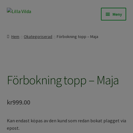
Hoppa
Hoppa
Meny
till
till
navigering
innehåll
Våra modeller
Hem
Okategoriserad
Förbokning topp – Maja
Beställningssömnad
Färdigt att skicka
Förbokning topp – Maja
Om Lilla Vilda
Övrigt / Info
kr
999.00
Kan endast köpas av den kund som redan bokat plagget via
epost.