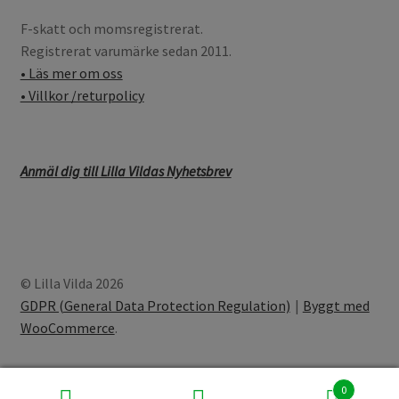
F-skatt och momsregistrerat.
Registrerat varumärke sedan 2011.
• Läs mer om oss
• Villkor /returpolicy
Anmäl dig till Lilla Vildas Nyhetsbrev
© Lilla Vilda 2026
GDPR (General Data Protection Regulation)
Byggt med
WooCommerce
.
0