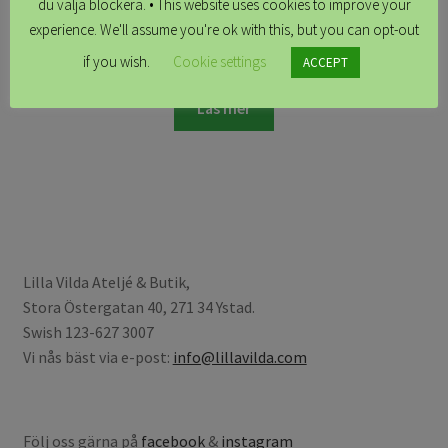
du välja blockera. • This website uses cookies to improve your
Feministkurbits set, pannband snurrat & halsbuff
experience. We'll assume you're ok with this, but you can opt-out
kr
529.00
if you wish.
Cookie settings
ACCEPT
Läs mer
Lilla Vilda Ateljé & Butik,
Stora Östergatan 40, 271 34 Ystad.
Swish 123-627 3007
Vi nås bäst via e-post:
info@lillavilda.com
Följ oss gärna på
facebook
&
instagram