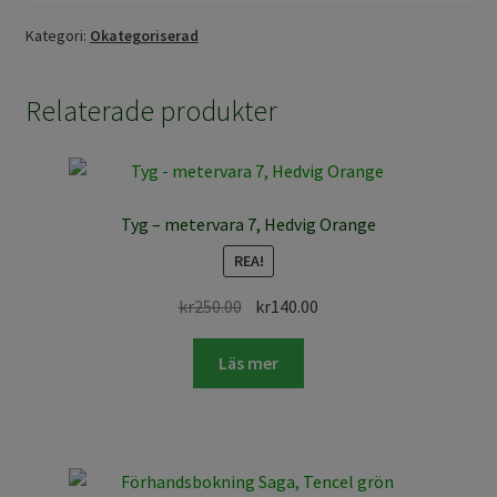
Kategori:
Okategoriserad
Relaterade produkter
Tyg – metervara 7, Hedvig Orange
REA!
Det
Det
kr
250.00
kr
140.00
ursprungliga
nuvarande
priset
priset
Läs mer
var:
är:
kr250.00.
kr140.00.