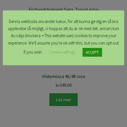
Förhandsbokning Saga, Tencel grön
kr
1,899.00
Denna webbsida använder kakor, för att kunna ge dig en så bra
upplevelse så möjligt, vi hoppas att du är ok med det, annars kan
Läs mer
du välja blockera. • This website uses cookies to improve your
experience. We'll assume you're ok with this, but you can opt-out
if you wish.
Cookie settings
ACCEPT
Vildamössa 46/48 rosa
kr
349.00
Läs mer