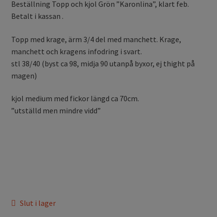
Beställning Topp och kjol Grön ”Karonlina”, klart feb.
Betalt i kassan .
Topp med krage, ärm 3/4 del med manchett. Krage,
manchett och kragens infodring i svart.
stl 38/40 (byst ca 98, midja 90 utanpå byxor, ej thight på
magen)
kjol medium med fickor längd ca 70cm.
”utställd men mindre vidd”
Slut i lager