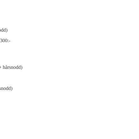
odd)
 300:-
(+ hårsnodd)
rsnodd)