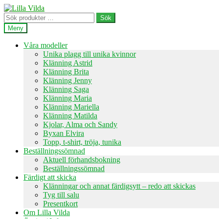
Hoppa
Hoppa
till
till
Sök
Sök
navigering
innehåll
efter:
Meny
Våra modeller
Unika plagg till unika kvinnor
Klänning Astrid
Klänning Brita
Klänning Jenny
Klänning Saga
Klänning Maria
Klänning Mariella
Klänning Matilda
Kjolar, Alma och Sandy
Byxan Elvira
Topp, t-shirt, tröja, tunika
Beställningssömnad
Aktuell förhandsbokning
Beställningssömnad
Färdigt att skicka
Klänningar och annat färdigsytt – redo att skickas
Tyg till salu
Presentkort
Om Lilla Vilda