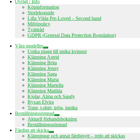
Övrigt / Info
Köpinformation
Storleksguide
Lilla Vilda Pre-Loved – Second hand
Miljöpolicy
Tvättråd
GDPR (General Data Protection Regulation)
Våra modeller
Expandera
Unika plagg till unika kvinnor
undermeny
Klänning Astrid
Klänning Brita
Klänning Jenny
Klänning Saga
Klänning Maria
Klänning Mariella
Klänning Matilda
Kjolar, Alma och Sandy
Byxan Elvira
Topp, t-shirt, tröja, tunika
Beställningssömnad
Expandera
Aktuell förhandsbokning
undermeny
Beställningssömnad
Färdigt att skicka
Expandera
Klänningar och annat färdigsytt – redo att skickas
undermeny