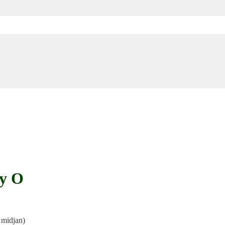
ny O
i midjan)