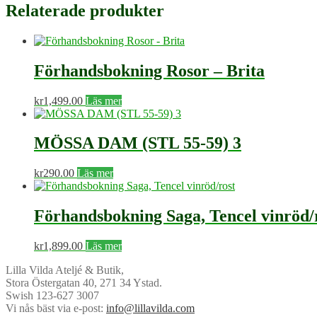
Relaterade produkter
Förhandsbokning Rosor – Brita
kr
1,499.00
Läs mer
MÖSSA DAM (STL 55-59) 3
kr
290.00
Läs mer
Förhandsbokning Saga, Tencel vinröd/
kr
1,899.00
Läs mer
Lilla Vilda Ateljé & Butik,
Stora Östergatan 40, 271 34 Ystad.
Swish 123-627 3007
Vi nås bäst via e-post:
info@lillavilda.com