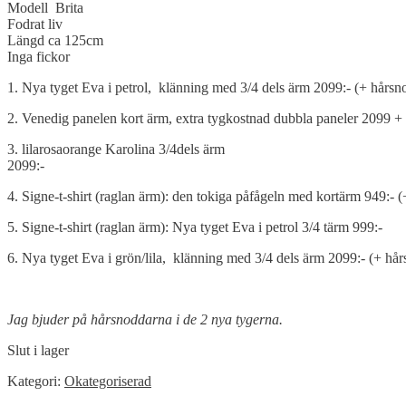
Modell Brita
Fodrat liv
Längd ca 125cm
Inga fickor
1. Nya tyget Eva i petrol, klänning med 3/4 dels ärm 2099:- (+ hårsn
2. Venedig panelen kort ärm, extra tygkostnad dubbla paneler 2099 +
3. lilarosaorange Karolina 3/4dels ärm
2099:-
4. Signe-t-shirt (raglan ärm): den tokiga påfågeln med kortärm 949:- 
5. Signe-t-shirt (raglan ärm): Nya tyget Eva i petrol 3/4 tärm 999:-
6. Nya tyget Eva i grön/lila, klänning med 3/4 dels ärm 2099:- (+ hå
Jag bjuder på hårsnoddarna i de 2 nya tygerna.
Slut i lager
Kategori:
Okategoriserad