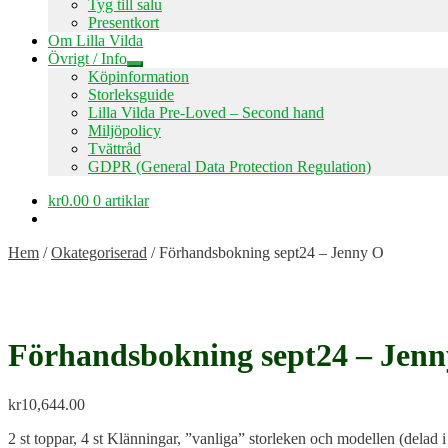
Tyg till salu
Presentkort
Om Lilla Vilda
Övrigt / Info
Expandera
Köpinformation
undermeny
Storleksguide
Lilla Vilda Pre-Loved – Second hand
Miljöpolicy
Tvättråd
GDPR (General Data Protection Regulation)
kr
0.00
0 artiklar
Hem
/
Okategoriserad
/
Förhandsbokning sept24 – Jenny O
Förhandsbokning sept24 – Jen
kr
10,644.00
2 st toppar, 4 st Klänningar, ”vanliga” storleken och modellen (delad 