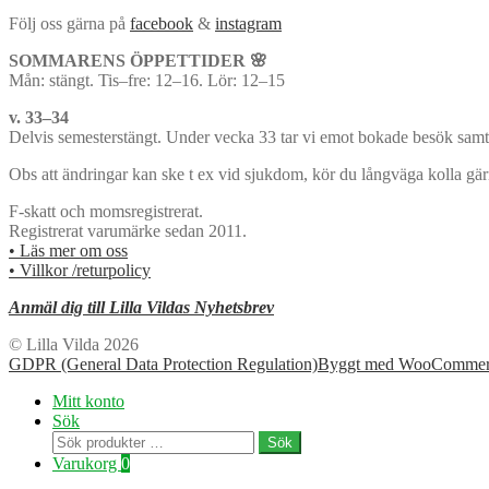
Följ oss gärna på
facebook
&
instagram
SOMMARENS ÖPPETTIDER 🌸
Mån: stängt. Tis–fre: 12–16. Lör: 12–15
v. 33–34
Delvis semesterstängt. Under vecka 33 tar vi emot bokade besök samt 
Obs att ändringar kan ske t ex vid sjukdom, kör du långväga kolla gä
F-skatt och momsregistrerat.
Registrerat varumärke sedan 2011.
• Läs mer om oss
• Villkor /returpolicy
Anmäl dig till Lilla Vildas Nyhetsbrev
© Lilla Vilda 2026
GDPR (General Data Protection Regulation)
Byggt med WooCommer
Mitt konto
Sök
Sök
Sök
efter:
Varukorg
0