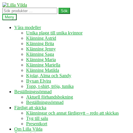
Hoppa
Hoppa
till
till
Sök
Sök
navigering
innehåll
efter:
Meny
Våra modeller
Unika plagg till unika kvinnor
Klänning Astrid
Klänning Brita
Klänning Jenny
Klänning Saga
Klänning Maria
Klänning Mariella
Klänning Matilda
Kjolar, Alma och Sandy
Byxan Elvira
Topp, t-shirt, tröja, tunika
Beställningssömnad
Aktuell förhandsbokning
Beställningssömnad
Färdigt att skicka
Klänningar och annat färdigsytt – redo att skickas
Tyg till salu
Presentkort
Om Lilla Vilda