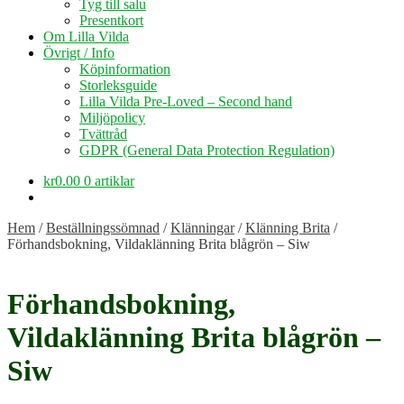
Tyg till salu
Presentkort
Om Lilla Vilda
Övrigt / Info
Köpinformation
Storleksguide
Lilla Vilda Pre-Loved – Second hand
Miljöpolicy
Tvättråd
GDPR (General Data Protection Regulation)
kr
0.00
0 artiklar
Hem
/
Beställningssömnad
/
Klänningar
/
Klänning Brita
/
Förhandsbokning, Vildaklänning Brita blågrön – Siw
Förhandsbokning,
Vildaklänning Brita blågrön –
Siw