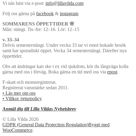
Vi nås bäst via e-post:
info@lillavilda.com
Följ oss gärna på
facebook
&
instagram
SOMMARENS ÖPPETTIDER 🌸
Mån: stängt. Tis–fre: 12–16. Lör: 12–15
v. 33–34
Delvis semesterstängt. Under vecka 33 tar vi emot bokade besök
samt har sporadiskt öppet. Vecka 34 semesterstängt. Därefter nya
öppettider.
Obs att ändringar kan ske t ex vid sjukdom, kör du långväga kolla
gärna med oss i förväg. Boka gärna en tid med oss via
epost
.
F-skatt och momsregistrerat.
Registrerat varumärke sedan 2011.
• Läs mer om oss
• Villkor /returpolicy
Anmäl dig till Lilla Vildas Nyhetsbrev
© Lilla Vilda 2026
GDPR (General Data Protection Regulation)
Byggt med
WooCommerce
.