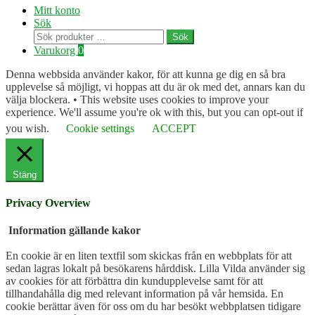
Mitt konto
Sök
Sök
Sök
efter:
Varukorg
0
Denna webbsida använder kakor, för att kunna ge dig en så bra
upplevelse så möjligt, vi hoppas att du är ok med det, annars kan du
välja blockera. • This website uses cookies to improve your
experience. We'll assume you're ok with this, but you can opt-out if
you wish.
Cookie settings
ACCEPT
Stäng
Privacy Overview
Information gällande kakor
En cookie är en liten textfil som skickas från en webbplats för att
sedan lagras lokalt på besökarens hårddisk. Lilla Vilda använder sig
av cookies för att förbättra din kundupplevelse samt för att
tillhandahålla dig med relevant information på vår hemsida. En
cookie berättar även för oss om du har besökt webbplatsen tidigare