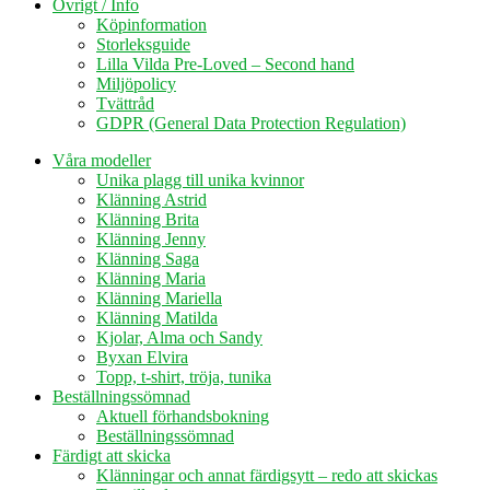
Övrigt / Info
Köpinformation
Storleksguide
Lilla Vilda Pre-Loved – Second hand
Miljöpolicy
Tvättråd
GDPR (General Data Protection Regulation)
Våra modeller
Unika plagg till unika kvinnor
Klänning Astrid
Klänning Brita
Klänning Jenny
Klänning Saga
Klänning Maria
Klänning Mariella
Klänning Matilda
Kjolar, Alma och Sandy
Byxan Elvira
Topp, t-shirt, tröja, tunika
Beställningssömnad
Aktuell förhandsbokning
Beställningssömnad
Färdigt att skicka
Klänningar och annat färdigsytt – redo att skickas