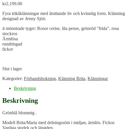
kr
2,199.00
Fyra trikåklänningar med åtsittande liv och kvinnlig form. Klänning
designad av Jenny Sjöö.
4 mönstrade tyger: Rosor cerise, lila pense, grönröd ”frida”, rosa
stockros
Ärmlösa
rundringad
fickor
Slut i lager
Kategorier:
Förhandsbokning
,
Klänning Brita
,
Klänningar
Beskrivning
Beskrivning
Grönblå blommig .
Modell Brita/Maria med delningssöm i midjan, ärmlös. Fickor.
Vanliga storlek och längden.