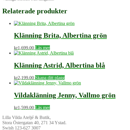
Relaterade produkter
Klänning Brita, Albertina grön
kr
1,699.00
Läs mer
Klänning Astrid, Albertina blå
kr
2,199.00
Skapa ditt plagg
Vildaklänning Jenny, Vallmo grön
kr
1,599.00
Läs mer
Lilla Vilda Ateljé & Butik,
Stora Östergatan 40, 271 34 Ystad.
Swish 123-627 3007