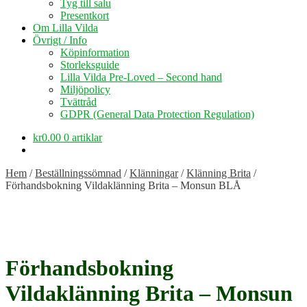
Tyg till salu
Presentkort
Om Lilla Vilda
Övrigt / Info
Köpinformation
Storleksguide
Lilla Vilda Pre-Loved – Second hand
Miljöpolicy
Tvättråd
GDPR (General Data Protection Regulation)
kr
0.00
0 artiklar
Hem
/
Beställningssömnad
/
Klänningar
/
Klänning Brita
/
Förhandsbokning Vildaklänning Brita – Monsun BLÅ
Förhandsbokning
Vildaklänning Brita – Monsun