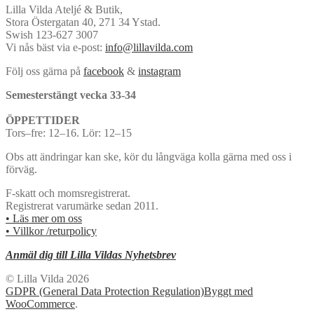
Lilla Vilda Ateljé & Butik,
Stora Östergatan 40, 271 34 Ystad.
Swish 123-627 3007
Vi nås bäst via e-post:
info@lillavilda.com
Följ oss gärna på
facebook
&
instagram
Semesterstängt vecka 33-34
ÖPPETTIDER
Tors–fre: 12–16. Lör: 12–15
Obs att ändringar kan ske, kör du långväga kolla gärna med oss i
förväg.
F-skatt och momsregistrerat.
Registrerat varumärke sedan 2011.
• Läs mer om oss
• Villkor /returpolicy
Anmäl dig till Lilla Vildas Nyhetsbrev
© Lilla Vilda 2026
GDPR (General Data Protection Regulation)
Byggt med
WooCommerce
.