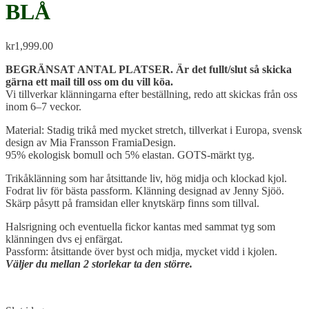
BLÅ
kr
1,999.00
BEGRÄNSAT ANTAL PLATSER. Är det fullt/slut så skicka
gärna ett mail till oss om du vill köa.
Vi tillverkar klänningarna efter beställning, redo att skickas från oss
inom 6–7 veckor.
Material: Stadig trikå med mycket stretch, tillverkat i Europa, svensk
design av Mia Fransson FramiaDesign.
95% ekologisk bomull och 5% elastan. GOTS-märkt tyg.
Trikåklänning som har åtsittande liv, hög midja och klockad kjol.
Fodrat liv för bästa passform. Klänning designad av Jenny Sjöö.
Skärp påsytt på framsidan eller knytskärp finns som tillval.
Halsrigning och eventuella fickor kantas med sammat tyg som
klänningen dvs ej enfärgat.
Passform: åtsittande över byst och midja, mycket vidd i kjolen.
Väljer du mellan 2 storlekar ta den större.