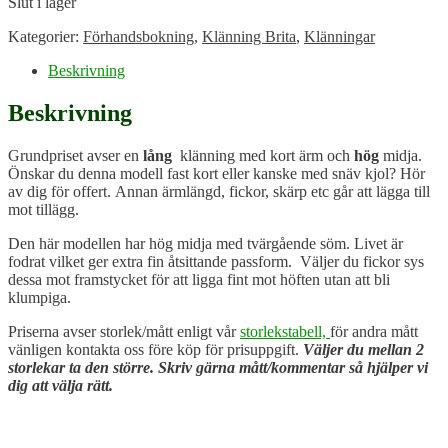
Slut i lager
Kategorier:
Förhandsbokning
,
Klänning Brita
,
Klänningar
Beskrivning
Beskrivning
Grundpriset avser en
lång
klänning med kort ärm och
hög
midja.
Önskar du denna modell fast kort eller kanske med snäv kjol? Hör
av dig för offert. Annan ärmlängd, fickor, skärp etc går att lägga till
mot tillägg.
Den här modellen har hög midja med tvärgående söm. Livet är
fodrat vilket ger extra fin åtsittande passform. Väljer du fickor sys
dessa mot framstycket för att ligga fint mot höften utan att bli
klumpiga.
Priserna avser storlek/mått enligt vår
storlekstabell,
för andra mått
vänligen kontakta oss före köp för prisuppgift.
Väljer du mellan 2
storlekar ta den större. Skriv gärna mått/kommentar så hjälper vi
dig att välja rätt.