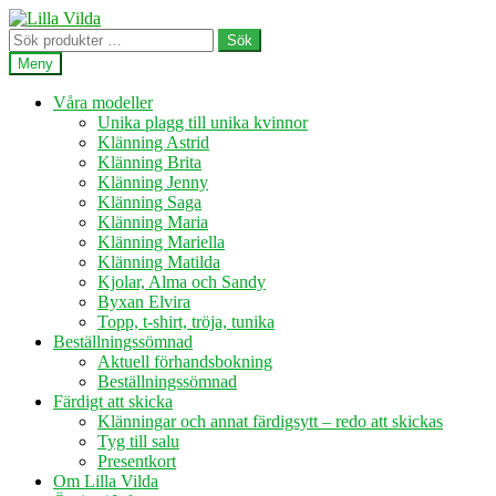
Hoppa
Hoppa
till
till
Sök
Sök
navigering
innehåll
efter:
Meny
Våra modeller
Unika plagg till unika kvinnor
Klänning Astrid
Klänning Brita
Klänning Jenny
Klänning Saga
Klänning Maria
Klänning Mariella
Klänning Matilda
Kjolar, Alma och Sandy
Byxan Elvira
Topp, t-shirt, tröja, tunika
Beställningssömnad
Aktuell förhandsbokning
Beställningssömnad
Färdigt att skicka
Klänningar och annat färdigsytt – redo att skickas
Tyg till salu
Presentkort
Om Lilla Vilda