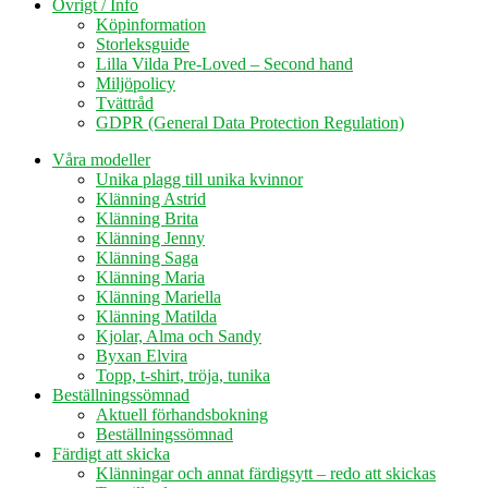
Övrigt / Info
Köpinformation
Storleksguide
Lilla Vilda Pre-Loved – Second hand
Miljöpolicy
Tvättråd
GDPR (General Data Protection Regulation)
Våra modeller
Unika plagg till unika kvinnor
Klänning Astrid
Klänning Brita
Klänning Jenny
Klänning Saga
Klänning Maria
Klänning Mariella
Klänning Matilda
Kjolar, Alma och Sandy
Byxan Elvira
Topp, t-shirt, tröja, tunika
Beställningssömnad
Aktuell förhandsbokning
Beställningssömnad
Färdigt att skicka
Klänningar och annat färdigsytt – redo att skickas