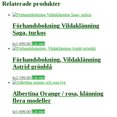
Relaterade produkter
Förhandsbokning Vildaklänning
Saga, turkos
kr
1,699.00
Läs mer
Förhandsbokning, Vildaklänning
Astrid grönblå
kr
2,199.00
Läs mer
Albertina Orange / rosa, klänning
flera modeller
kr
1,699.00
Läs mer