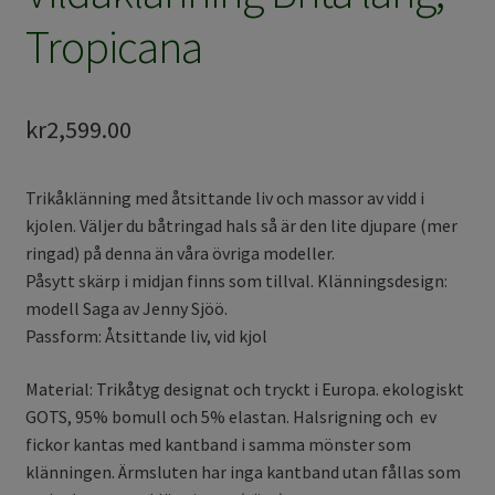
Tropicana
kr
2,599.00
Trikåklänning med åtsittande liv och massor av vidd i
kjolen. Väljer du båtringad hals så är den lite djupare (mer
ringad) på denna än våra övriga modeller.
Påsytt skärp i midjan finns som tillval. Klänningsdesign:
modell Saga av Jenny Sjöö.
Passform: Åtsittande liv, vid kjol
Material: Trikåtyg designat och tryckt i Europa. ekologiskt
GOTS, 95% bomull och 5% elastan. Halsrigning och ev
fickor kantas med kantband i samma mönster som
klänningen. Ärmsluten har inga kantband utan fållas som