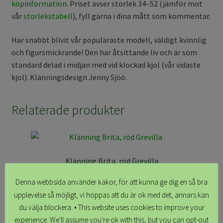
köpinformation
. Priset avser storlek 34–52 (jämför mot
vår
storlekstabell
), fyll gärna i dina mått som kommentar.
Har snabbt blivit vår populäraste modell, väldigt kvinnlig
och figursmickrande! Den har åtsittande liv och är som
standard delad i midjan med vid klockad kjol (vår vidaste
kjol). Klänningsdesign Jenny Sjöö.
Relaterade produkter
Klänning Brita, röd Grevilla
kr
1,699.00
Denna webbsida använder kakor, för att kunna ge dig en så bra
upplevelse så möjligt, vi hoppas att du är ok med det, annars kan
Skapa ditt plagg
du välja blockera. • This website uses cookies to improve your
experience. We'll assume you're ok with this, but you can opt-out