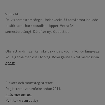
v. 33–34
Delvis semesterstängt. Under vecka 33 tar vi emot bokade
besök samt har sporadiskt öppet. Vecka 34
semesterstängt. Därefter nya öppettider.
Obs att ändringar kan ske t ex vid sjukdom, kör du långväga
kolla gärna med oss i förväg. Boka gärna en tid med oss via
epost
.
F-skatt och momsregistrerat.
Registrerat varumärke sedan 2011.
• Läs mer om oss
• Villkor /returpolicy