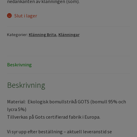
nedankanten av klänningen (söm).
Slut i lager
Kategorier:
Klänning Brita
,
Klänningar
Beskrivning
Beskrivning
Material: Ekologisk bomullstrikå GOTS (bomull 95% och
lycra 5%)
Tillverkas på Gots certifierad fabrik i Europa.
Vi syr upp efter beställning – aktuell leveranstid se