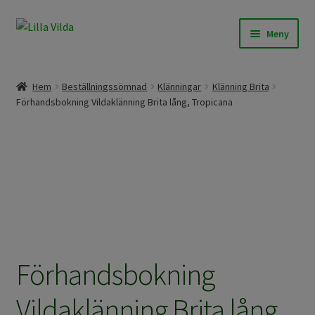
Hoppa
Hoppa
Meny
till
till
navigering
innehåll
Expand
Våra modeller
underm
Hem
Beställningssömnad
Klänningar
Klänning Brita
Expand
Förhandsbokning Vildaklänning Brita lång, Tropicana
Beställningssömnad
underm
Expand
Färdigt att skicka
underm
Om Lilla Vilda
Expand
Övrigt / Info
underm
Förhandsbokning
Vildaklänning Brita lång,