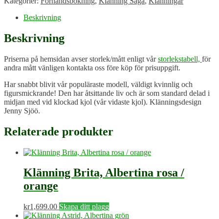
Kategorier:
Förhandsbokning
,
Klänning Saga
,
Klänningar
Beskrivning
Beskrivning
Priserna på hemsidan avser storlek/mått enligt vår
storlekstabell,
för
andra mått vänligen kontakta oss före köp för prisuppgift.
Har snabbt blivit vår populäraste modell, väldigt kvinnlig och
figursmickrande! Den har åtsittande liv och är som standard delad i
midjan med vid klockad kjol (vår vidaste kjol). Klänningsdesign
Jenny Sjöö.
Relaterade produkter
Klänning Brita, Albertina rosa /
orange
kr
1,699.00
Skapa ditt plagg