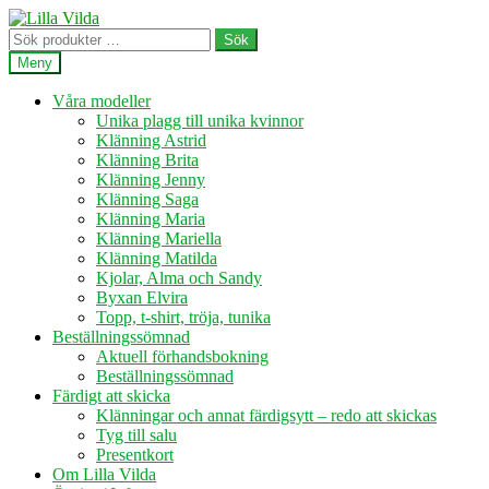
Hoppa
Hoppa
till
till
Sök
Sök
navigering
innehåll
efter:
Meny
Våra modeller
Unika plagg till unika kvinnor
Klänning Astrid
Klänning Brita
Klänning Jenny
Klänning Saga
Klänning Maria
Klänning Mariella
Klänning Matilda
Kjolar, Alma och Sandy
Byxan Elvira
Topp, t-shirt, tröja, tunika
Beställningssömnad
Aktuell förhandsbokning
Beställningssömnad
Färdigt att skicka
Klänningar och annat färdigsytt – redo att skickas
Tyg till salu
Presentkort
Om Lilla Vilda