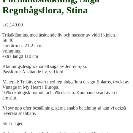
Regnbågsflora, Stina
kr
2,149.00
Trikåklänning med åtsittande liv och massor av vidd i kjolen.
Stl 46
kort ärm ca 21-22 cm
vringning
extra längd 110 cm
Klänningsdesign: modell saga av Jenny Sjöö.
Passform: Åtsittande liv, vid kjol
Material: Trikåtyg svart med regnbågsflora design Eplaros, tryckt av
Vintage in My Heart i Europa.
95% ekologisk bomull och 5% elastan. Kantband svart även i
ärmslut.
Vi syr upp efter beställning, gärna snabb betalning så kan vi också
leverera snabbare.
Slut i lager