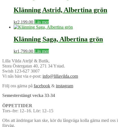
Klänning Astrid, Albertina grön
kr
2,199.00
Läs mer
Klänning Saga, Albertina grön
kr
1,799.00
Läs mer
Lilla Vilda Ateljé & Butik,
Stora Östergatan 40, 271 34 Ystad.
Swish 123-627 3007
Vi nås bäst via e-post:
info@lillavilda.com
Följ oss gärna på
facebook
&
instagram
Semesterstängt vecka 33-34
ÖPPETTIDER
Tors–fre: 12–16. Lör: 12–15
Obs att ändringar kan ske, kör du långväga kolla gärna med oss i
förväg.