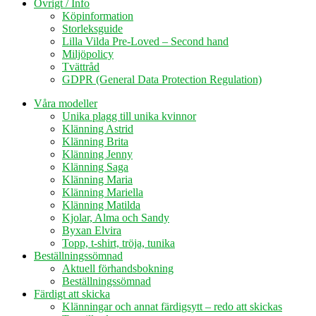
Övrigt / Info
Köpinformation
Storleksguide
Lilla Vilda Pre-Loved – Second hand
Miljöpolicy
Tvättråd
GDPR (General Data Protection Regulation)
Våra modeller
Unika plagg till unika kvinnor
Klänning Astrid
Klänning Brita
Klänning Jenny
Klänning Saga
Klänning Maria
Klänning Mariella
Klänning Matilda
Kjolar, Alma och Sandy
Byxan Elvira
Topp, t-shirt, tröja, tunika
Beställningssömnad
Aktuell förhandsbokning
Beställningssömnad
Färdigt att skicka
Klänningar och annat färdigsytt – redo att skickas