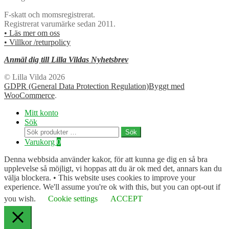
F-skatt och momsregistrerat.
Registrerat varumärke sedan 2011.
• Läs mer om oss
• Villkor /returpolicy
Anmäl dig till Lilla Vildas Nyhetsbrev
© Lilla Vilda 2026
GDPR (General Data Protection Regulation)
Byggt med
WooCommerce
.
Mitt konto
Sök
Sök
Sök
efter:
Varukorg
0
Denna webbsida använder kakor, för att kunna ge dig en så bra
upplevelse så möjligt, vi hoppas att du är ok med det, annars kan du
välja blockera. • This website uses cookies to improve your
experience. We'll assume you're ok with this, but you can opt-out if
you wish.
Cookie settings
ACCEPT