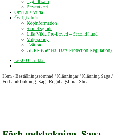
Tyg till salu
Presentkort
Om Lilla Vilda
Övrigt / Info
Köpinformation
Storleksguide
Lilla Vilda Pre-Loved – Second hand
Miljöpolicy
Tvättråd
GDPR (General Data Protection Regulation)
kr
0.00
0 artiklar
Hem
/
Beställningssömnad
/
Klänningar
/
Klänning Saga
/
Förhandsbokning, Saga Regnbågsflora, Stina
Förhandsbokning, Saga