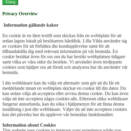
Stäng
Privacy Overview
Information gällande kakor
En cookie är en liten textfil som skickas från en webbplats för att
sedan lagras lokalt på besökarens hårddisk. Lilla Vilda använder sig
av cookies för att förbättra din kundupplevelse samt för att
tillhandahålla dig med relevant information på vår hemsida. En
cookie berättar även för oss om du har besökt webbplatsen tidigare
samt vilka av våra sidor du besökte. Vi använder även tredjeparts
cookies som hjälper oss att förstå och analysera hur du använder vår
hemsida.
I din webbläsare kan du välja ett alternativ som gör att du får ett
meddelande innan en webbplats skickar en cookie till din dator. Du
kan sedan välja att acceptera eller avvisa denna cookie. Du kan även
välja att inte acceptera några cookies alls. Eftersom olika webbläsare
fungerar annorlunda, kan du söka i hjälpmenyn för att finna denna
inställning i just din webbläsare. Väljer du att inte acceptera cookies
kan det påverka hur du upplever vår hemsidas funktionalitet.
Information about Cookies
This website uses cookies to improve your experience while you