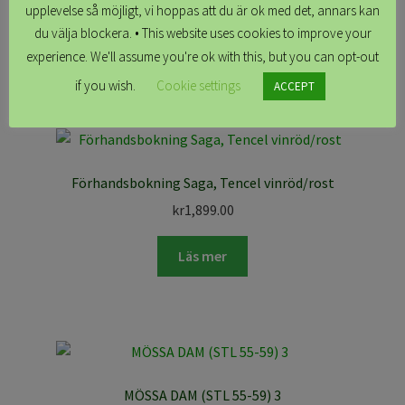
Totalt 8156:- avdrag rabatt 256:- =7900:-
upplevelse så möjligt, vi hoppas att du är ok med det, annars kan
Hämtas i butiken (klara innan Lucia, troligtvis tidigare)
du välja blockera. • This website uses cookies to improve your
experience. We'll assume you're ok with this, but you can opt-out
Relaterade produkter
if you wish.
Cookie settings
ACCEPT
Förhandsbokning Saga, Tencel vinröd/rost
kr
1,899.00
Läs mer
MÖSSA DAM (STL 55-59) 3