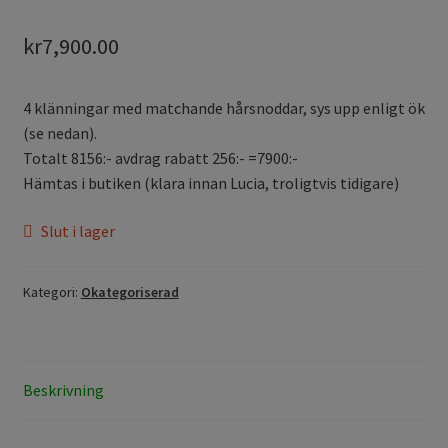
kr
7,900.00
4 klänningar med matchande hårsnoddar, sys upp enligt ök
(se nedan).
Totalt 8156:- avdrag rabatt 256:- =7900:-
Hämtas i butiken (klara innan Lucia, troligtvis tidigare)
Slut i lager
Kategori:
Okategoriserad
Beskrivning