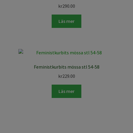
kr
290.00
Läs mer
Feministkurbits mössa stl 54-58
kr
229.00
Läs mer