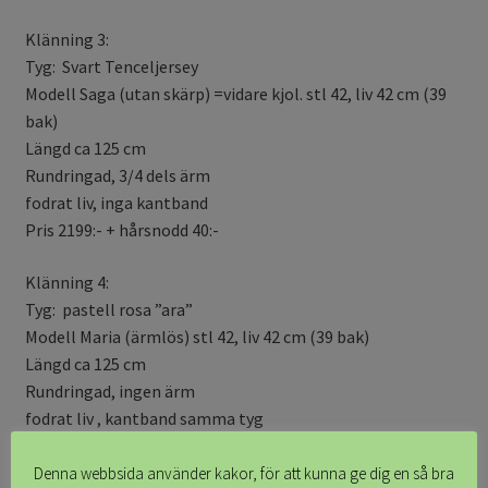
Klänning 3:
Tyg: Svart Tenceljersey
Modell Saga (utan skärp) =vidare kjol. stl 42, liv 42 cm (39
bak)
Längd ca 125 cm
Rundringad, 3/4 dels ärm
fodrat liv, inga kantband
Pris 2199:- + hårsnodd 40:-
Klänning 4:
Tyg: pastell rosa ”ara”
Modell Maria (ärmlös) stl 42, liv 42 cm (39 bak)
Längd ca 125 cm
Rundringad, ingen ärm
fodrat liv , kantband samma tyg
Pris 1899:- + hårsnodd 40:-
Denna webbsida använder kakor, för att kunna ge dig en så bra