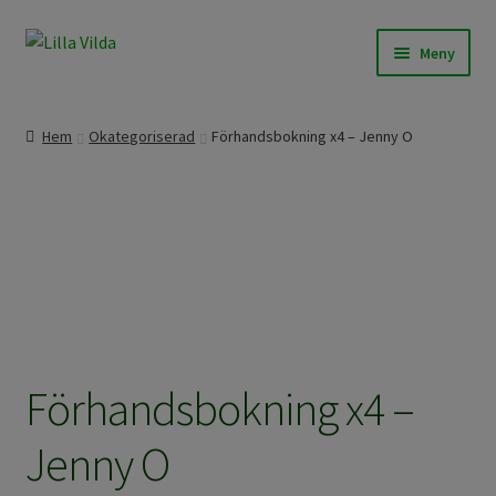
Hoppa
Hoppa
Meny
till
till
navigering
innehåll
Våra modeller
Hem
Okategoriserad
Förhandsbokning x4 – Jenny O
Beställningssömnad
Färdigt att skicka
Om Lilla Vilda
Övrigt / Info
Förhandsbokning x4 –
Jenny O