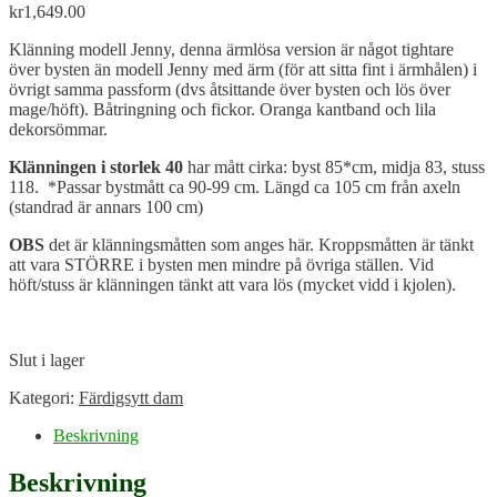
kr
1,649.00
Klänning modell Jenny, denna ärmlösa version är något tightare
över bysten än modell Jenny med ärm (för att sitta fint i ärmhålen) i
övrigt samma passform (dvs åtsittande över bysten och lös över
mage/höft). Båtringning och fickor. Oranga kantband och lila
dekorsömmar.
Klänningen i storlek 40
har mått cirka: byst 85*cm, midja 83, stuss
118. *Passar bystmått ca 90-99 cm. Längd ca 105 cm från axeln
(standrad är annars 100 cm)
OBS
det är klänningsmåtten som anges här. Kroppsmåtten är tänkt
att vara STÖRRE i bysten men mindre på övriga ställen. Vid
höft/stuss är klänningen tänkt att vara lös (mycket vidd i kjolen).
Slut i lager
Kategori:
Färdigsytt dam
Beskrivning
Beskrivning