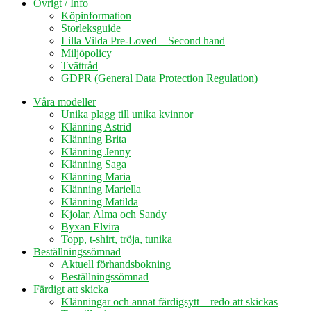
Övrigt / Info
Köpinformation
Storleksguide
Lilla Vilda Pre-Loved – Second hand
Miljöpolicy
Tvättråd
GDPR (General Data Protection Regulation)
Våra modeller
Unika plagg till unika kvinnor
Klänning Astrid
Klänning Brita
Klänning Jenny
Klänning Saga
Klänning Maria
Klänning Mariella
Klänning Matilda
Kjolar, Alma och Sandy
Byxan Elvira
Topp, t-shirt, tröja, tunika
Beställningssömnad
Aktuell förhandsbokning
Beställningssömnad
Färdigt att skicka
Klänningar och annat färdigsytt – redo att skickas