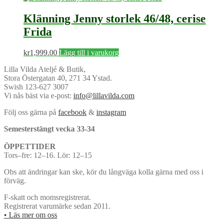
Klänning Jenny storlek 46/48, cerise
Frida
kr
1,999.00
Lägg till i varukorg
Lilla Vilda Ateljé & Butik,
Stora Östergatan 40, 271 34 Ystad.
Swish 123-627 3007
Vi nås bäst via e-post:
info@lillavilda.com
Följ oss gärna på
facebook
&
instagram
Semesterstängt vecka 33-34
ÖPPETTIDER
Tors–fre: 12–16. Lör: 12–15
Obs att ändringar kan ske, kör du långväga kolla gärna med oss i
förväg.
F-skatt och momsregistrerat.
Registrerat varumärke sedan 2011.
• Läs mer om oss