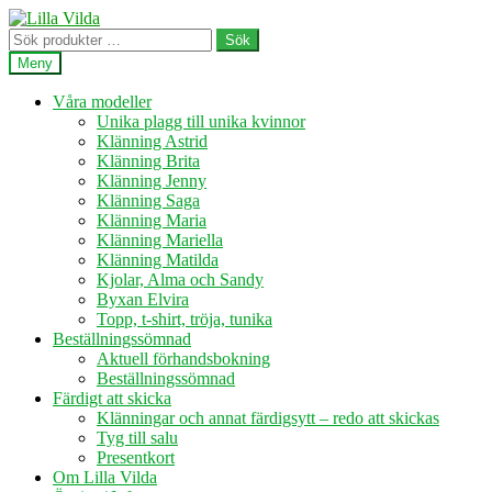
Hoppa
Hoppa
till
till
Sök
Sök
navigering
innehåll
efter:
Meny
Våra modeller
Unika plagg till unika kvinnor
Klänning Astrid
Klänning Brita
Klänning Jenny
Klänning Saga
Klänning Maria
Klänning Mariella
Klänning Matilda
Kjolar, Alma och Sandy
Byxan Elvira
Topp, t-shirt, tröja, tunika
Beställningssömnad
Aktuell förhandsbokning
Beställningssömnad
Färdigt att skicka
Klänningar och annat färdigsytt – redo att skickas
Tyg till salu
Presentkort
Om Lilla Vilda