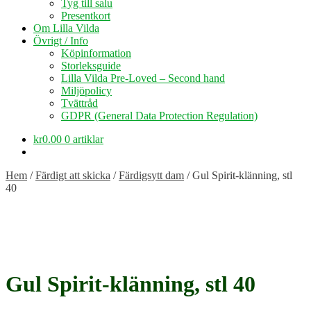
Tyg till salu
Presentkort
Om Lilla Vilda
Övrigt / Info
Köpinformation
Storleksguide
Lilla Vilda Pre-Loved – Second hand
Miljöpolicy
Tvättråd
GDPR (General Data Protection Regulation)
kr
0.00
0 artiklar
Hem
/
Färdigt att skicka
/
Färdigsytt dam
/
Gul Spirit-klänning, stl
40
Gul Spirit-klänning, stl 40