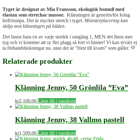
Tyget är designat av Mia Fransson, ekologisk bomull med
elastan som stretchar massor.
Klänningen är generös/lös kring
höft/rumpa. Det är mycket stretch i tyget.
Mönsterplacering kan
skilja mot klänningen på bilden.
Det fanns bara en av varje storlek i omgång 1, MEN det finns mer
tyg och vi kommer att sy fler plagg så fort vi hinner! Vi kan tyvärr ej
ta förhandsbokningar nu, utan det är ”först till kvarn” som gäller. 💛
Relaterade produkter
Klänning Jenny, 50 Grönlila ”Eva”
kr
2,100.00
Lägg till i varukorg
Klänning Jenny, 38 Vallmo pastell
kr
1,599.00
Lägg till i varukorg