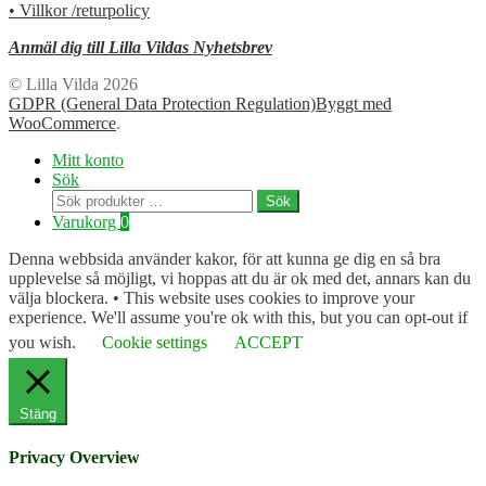
• Villkor /returpolicy
Anmäl dig till Lilla Vildas Nyhetsbrev
© Lilla Vilda 2026
GDPR (General Data Protection Regulation)
Byggt med
WooCommerce
.
Mitt konto
Sök
Sök
Sök
efter:
Varukorg
0
Denna webbsida använder kakor, för att kunna ge dig en så bra
upplevelse så möjligt, vi hoppas att du är ok med det, annars kan du
välja blockera. • This website uses cookies to improve your
experience. We'll assume you're ok with this, but you can opt-out if
you wish.
Cookie settings
ACCEPT
Stäng
Privacy Overview