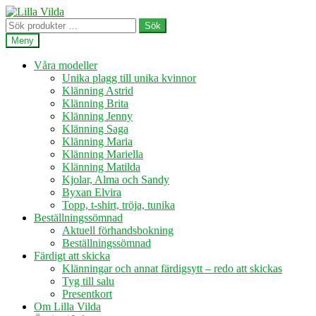
Hoppa
Hoppa
till
till
Sök
Sök
navigering
innehåll
efter:
Meny
Våra modeller
Unika plagg till unika kvinnor
Klänning Astrid
Klänning Brita
Klänning Jenny
Klänning Saga
Klänning Maria
Klänning Mariella
Klänning Matilda
Kjolar, Alma och Sandy
Byxan Elvira
Topp, t-shirt, tröja, tunika
Beställningssömnad
Aktuell förhandsbokning
Beställningssömnad
Färdigt att skicka
Klänningar och annat färdigsytt – redo att skickas
Tyg till salu
Presentkort
Om Lilla Vilda