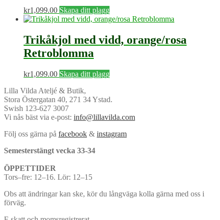
kr
1,099.00
Skapa ditt plagg
Trikåkjol med vidd, orange/rosa
Retroblomma
kr
1,099.00
Skapa ditt plagg
Lilla Vilda Ateljé & Butik,
Stora Östergatan 40, 271 34 Ystad.
Swish 123-627 3007
Vi nås bäst via e-post:
info@lillavilda.com
Följ oss gärna på
facebook
&
instagram
Semesterstängt vecka 33-34
ÖPPETTIDER
Tors–fre: 12–16. Lör: 12–15
Obs att ändringar kan ske, kör du långväga kolla gärna med oss i
förväg.
F-skatt och momsregistrerat.