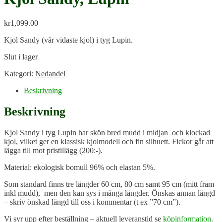
kr
1,099.00
Kjol Sandy (vår vidaste kjol) i tyg Lupin.
Slut i lager
Kategori:
Nedandel
Beskrivning
Beskrivning
Kjol Sandy i tyg Lupin har skön bred mudd i midjan och klockad
kjol, vilket ger en klassisk kjolmodell och fin silhuett. Fickor går att
lägga till mot pristillägg (200:-).
Material: ekologisk bomull 96% och elastan 5%.
Som standard finns tre längder 60 cm, 80 cm samt 95 cm (mitt fram
inkl mudd), men den kan sys i många längder. Önskas annan längd
– skriv önskad längd till oss i kommentar (t ex ”70 cm”).
Vi syr upp efter beställning – aktuell leveranstid se
köpinformation
.