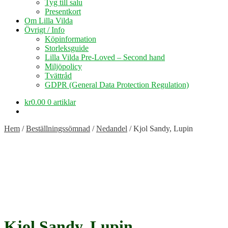
Tyg till salu
Presentkort
Om Lilla Vilda
Övrigt / Info
Köpinformation
Storleksguide
Lilla Vilda Pre-Loved – Second hand
Miljöpolicy
Tvättråd
GDPR (General Data Protection Regulation)
kr
0.00
0 artiklar
Hem
/
Beställningssömnad
/
Nedandel
/
Kjol Sandy, Lupin
Kjol Sandy, Lupin