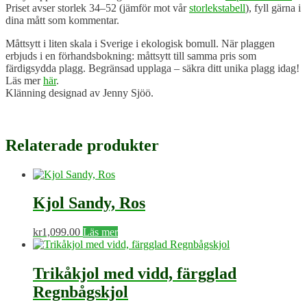
Priset avser storlek 34–52 (jämför mot vår
storlekstabell
), fyll gärna i
dina mått som kommentar.
Måttsytt i liten skala i Sverige i ekologisk bomull. När plaggen
erbjuds i en förhandsbokning: måttsytt till samma pris som
färdigsydda plagg. Begränsad upplaga – säkra ditt unika plagg idag!
Läs mer
här
.
Klänning designad av Jenny Sjöö.
Relaterade produkter
Kjol Sandy, Ros
kr
1,099.00
Läs mer
Trikåkjol med vidd, färgglad
Regnbågskjol