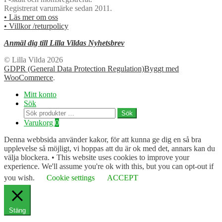
Registrerat varumärke sedan 2011.
• Läs mer om oss
• Villkor /returpolicy
Anmäl dig till Lilla Vildas Nyhetsbrev
© Lilla Vilda 2026
GDPR (General Data Protection Regulation)
Byggt med
WooCommerce
.
Mitt konto
Sök
Sök
Sök
efter:
Varukorg
0
Denna webbsida använder kakor, för att kunna ge dig en så bra
upplevelse så möjligt, vi hoppas att du är ok med det, annars kan du
välja blockera. • This website uses cookies to improve your
experience. We'll assume you're ok with this, but you can opt-out if
you wish.
Cookie settings
ACCEPT
Stäng