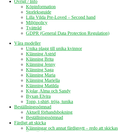
Övrigt / Info
Köpinformation
Storleksguide
Lilla Vilda Pre-Loved – Second hand
Miljöpolicy
Tvättråd
GDPR (General Data Protection Regulation)
Våra modeller
Unika plagg till unika kvinnor
Klänning Astrid
Klänning Brita
Klänning Jenny
Klänning Saga
Klänning Maria
Klänning Mariella
Klänning Matilda
Kjolar, Alma och Sandy
Byxan Elvira
Topp, t-shirt, tröja, tunika
Beställningssömnad
Aktuell förhandsbokning
Beställningssömnad
Färdigt att skicka
Klänningar och annat färdigsytt – redo att skickas