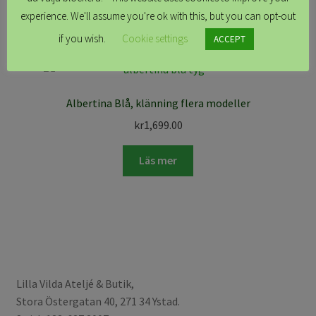
experience. We'll assume you're ok with this, but you can opt-out
if you wish.
Cookie settings
ACCEPT
Albertina Blå, klänning flera modeller
kr
1,699.00
Läs mer
Lilla Vilda Ateljé & Butik,
Stora Östergatan 40, 271 34 Ystad.