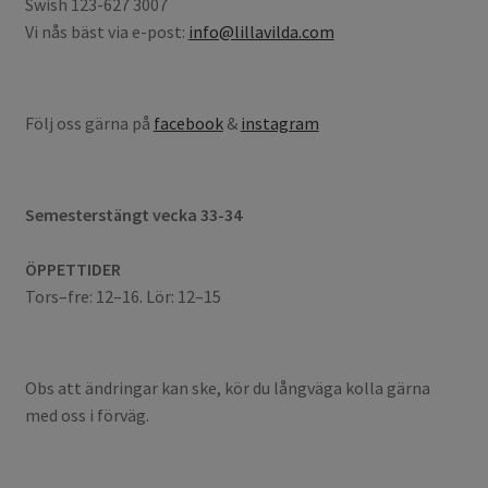
Swish 123-627 3007
Vi nås bäst via e-post:
info@lillavilda.com
Följ oss gärna på
facebook
&
instagram
Semesterstängt vecka 33-34
ÖPPETTIDER
Tors–fre: 12–16. Lör: 12–15
Obs att ändringar kan ske, kör du långväga kolla gärna
med oss i förväg.