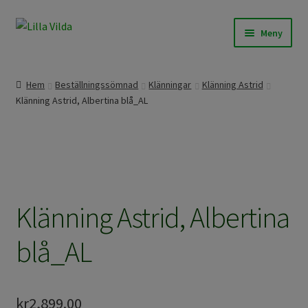
Hoppa
Hoppa
Meny
till
till
navigering
innehåll
Våra modeller
Hem
Beställningssömnad
Klänningar
Klänning Astrid
Klänning Astrid, Albertina blå_AL
Beställningssömnad
Färdigt att skicka
Om Lilla Vilda
Klänning Astrid, Albertina
Övrigt / Info
blå_AL
kr
2,899.00