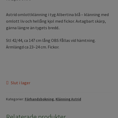
Astrid omlottklänning i tyg Albertina blå – klänning med
omlott liv och hellång kjol med fickor. Avtagbart skärp,
gärna längre än tygets bredd..
Stl 42/44, ca 147 cm lång OBS Fållas vid hämtning.
Ärmlängd ca 23–24 cm. Fickor.
Slut i lager
Kategorier:
Förhandsbokning
,
Klänning Astrid
Relaterade produkter