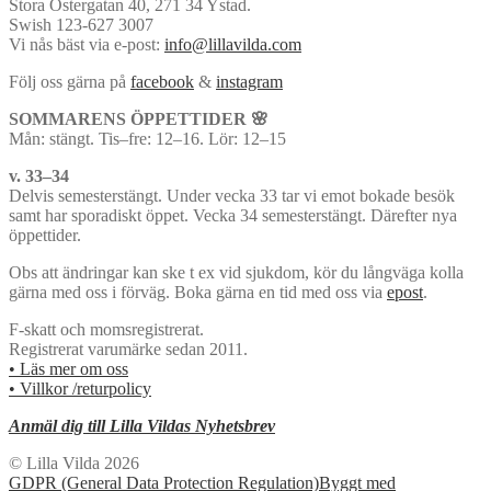
Stora Östergatan 40, 271 34 Ystad.
Swish 123-627 3007
Vi nås bäst via e-post:
info@lillavilda.com
Följ oss gärna på
facebook
&
instagram
SOMMARENS ÖPPETTIDER 🌸
Mån: stängt. Tis–fre: 12–16. Lör: 12–15
v. 33–34
Delvis semesterstängt. Under vecka 33 tar vi emot bokade besök
samt har sporadiskt öppet. Vecka 34 semesterstängt. Därefter nya
öppettider.
Obs att ändringar kan ske t ex vid sjukdom, kör du långväga kolla
gärna med oss i förväg. Boka gärna en tid med oss via
epost
.
F-skatt och momsregistrerat.
Registrerat varumärke sedan 2011.
• Läs mer om oss
• Villkor /returpolicy
Anmäl dig till Lilla Vildas Nyhetsbrev
© Lilla Vilda 2026
GDPR (General Data Protection Regulation)
Byggt med