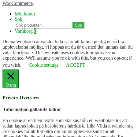
WooCommerce
.
Mitt konto
Sök
Sök
Sök
efter:
Varukorg
0
Denna webbsida använder kakor, för att kunna ge dig en så bra
upplevelse så möjligt, vi hoppas att du är ok med det, annars kan du
välja blockera. • This website uses cookies to improve your
experience. We'll assume you're ok with this, but you can opt-out if
you wish.
Cookie settings
ACCEPT
Stäng
Privacy Overview
Information gällande kakor
En cookie är en liten textfil som skickas från en webbplats för att
sedan lagras lokalt på besökarens hårddisk. Lilla Vilda använder sig
av cookies för att förbättra din kundupplevelse samt för att
tillhandahålla dig med relevant information på vår hemsida. En