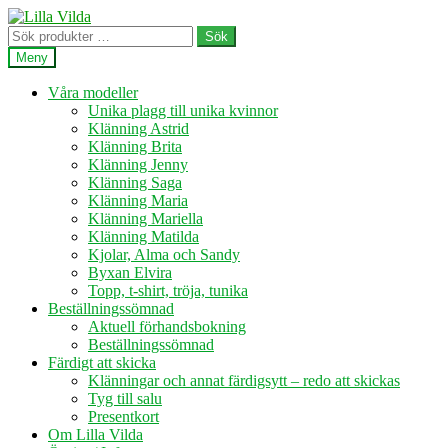
Hoppa
Hoppa
till
till
Sök
Sök
navigering
innehåll
efter:
Meny
Våra modeller
Unika plagg till unika kvinnor
Klänning Astrid
Klänning Brita
Klänning Jenny
Klänning Saga
Klänning Maria
Klänning Mariella
Klänning Matilda
Kjolar, Alma och Sandy
Byxan Elvira
Topp, t-shirt, tröja, tunika
Beställningssömnad
Aktuell förhandsbokning
Beställningssömnad
Färdigt att skicka
Klänningar och annat färdigsytt – redo att skickas
Tyg till salu
Presentkort
Om Lilla Vilda