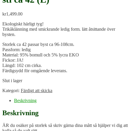
kr
1,499.00
Ekologiskt härligt tyg!
Trikåklänning med smickrande ledig form. lätt åtsittande över
bysten.
Storlek ca 42 passar byst ca 96-108cm.
Passform: ledig
Material: 95% bomull och 5% lycra EKO
Fickor: JA!
Längd: 102 cm cirka.
Färdigsydd för omgående leverans.
Slut i lager
Kategori:
Färdigt att skicka
Beskrivning
Beskrivning
ÄR du osäker på storlek så skriv gärna dina mått så hjälper vi dig att
kolla så du valt rätt.