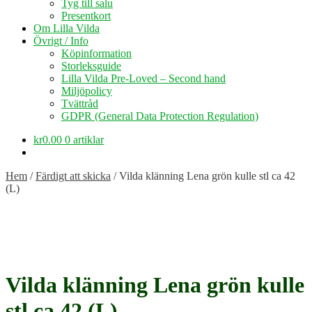
Tyg till salu
Presentkort
Om Lilla Vilda
Övrigt / Info
Köpinformation
Storleksguide
Lilla Vilda Pre-Loved – Second hand
Miljöpolicy
Tvättråd
GDPR (General Data Protection Regulation)
kr
0.00
0 artiklar
Hem
/
Färdigt att skicka
/
Vilda klänning Lena grön kulle stl ca 42
(L)
Vilda klänning Lena grön kulle
stl ca 42 (L)