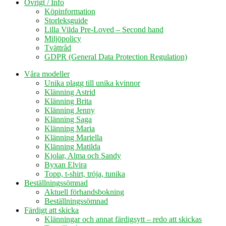
Övrigt / Info
Köpinformation
Storleksguide
Lilla Vilda Pre-Loved – Second hand
Miljöpolicy
Tvättråd
GDPR (General Data Protection Regulation)
Våra modeller
Unika plagg till unika kvinnor
Klänning Astrid
Klänning Brita
Klänning Jenny
Klänning Saga
Klänning Maria
Klänning Mariella
Klänning Matilda
Kjolar, Alma och Sandy
Byxan Elvira
Topp, t-shirt, tröja, tunika
Beställningssömnad
Aktuell förhandsbokning
Beställningssömnad
Färdigt att skicka
Klänningar och annat färdigsytt – redo att skickas