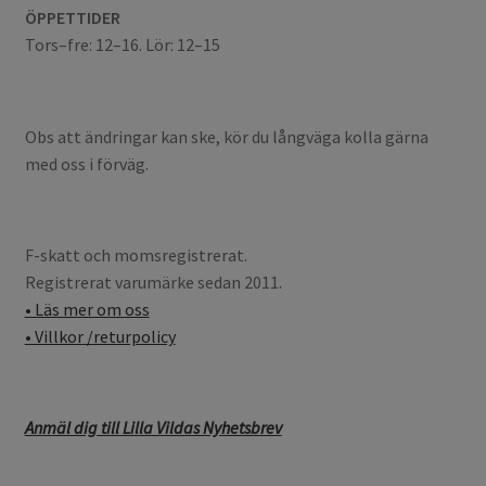
ÖPPETTIDER
Tors–fre: 12–16. Lör: 12–15
Obs att ändringar kan ske, kör du långväga kolla gärna
med oss i förväg.
F-skatt och momsregistrerat.
Registrerat varumärke sedan 2011.
• Läs mer om oss
• Villkor /returpolicy
Anmäl dig till Lilla Vildas Nyhetsbrev