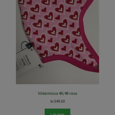
Vildamössa 46/48 rosa
kr
349.00
Läs mer