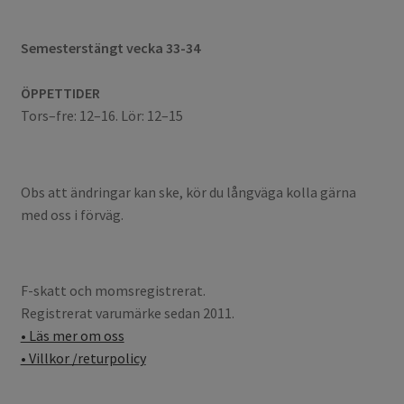
Semesterstängt vecka 33-34
ÖPPETTIDER
Tors–fre: 12–16. Lör: 12–15
Obs att ändringar kan ske, kör du långväga kolla gärna
med oss i förväg.
F-skatt och momsregistrerat.
Registrerat varumärke sedan 2011.
• Läs mer om oss
• Villkor /returpolicy