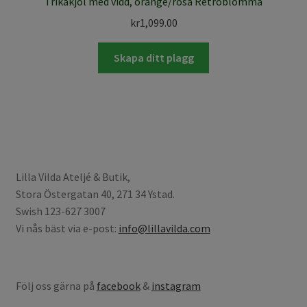
Trikåkjol med vidd, orange/rosa Retroblomma
kr
1,099.00
Skapa ditt plagg
Lilla Vilda Ateljé & Butik,
Stora Östergatan 40, 271 34 Ystad.
Swish 123-627 3007
Vi nås bäst via e-post:
info@lillavilda.com
Följ oss gärna på
facebook
&
instagram