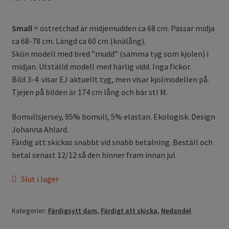
Small
= ostretchad är midjemudden ca 68 cm. Passar midja
ca 68-78 cm. Längd ca 60 cm (knälång).
Skön modell med bred ”mudd” (samma tyg som kjolen) i
midjan. Utställd modell med härlig vidd. Inga fickor.
Bild 3-4 visar EJ aktuellt tyg, men visar kjolmodellen på.
Tjejen på bilden är 174 cm lång och bär stl M.
Bomullsjersey, 95% bomull, 5% elastan. Ekologisk. Design
Johanna Ahlard.
Färdig att skickas snabbt vid snabb betalning. Beställ och
betal senast 12/12 så den hinner fram innan jul.
Slut i lager
Kategorier:
Färdigsytt dam
,
Färdigt att skicka
,
Nedandel