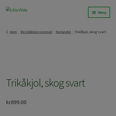
Hoppa
Hoppa
Meny
till
till
navigering
innehåll
Våra modeller
Hem
Beställningssömnad
Nedandel
Trikåkjol, skog svart
Beställningssömnad
Färdigt att skicka
Om Lilla Vilda
Trikåkjol, skog svart
Övrigt / Info
kr
899.00