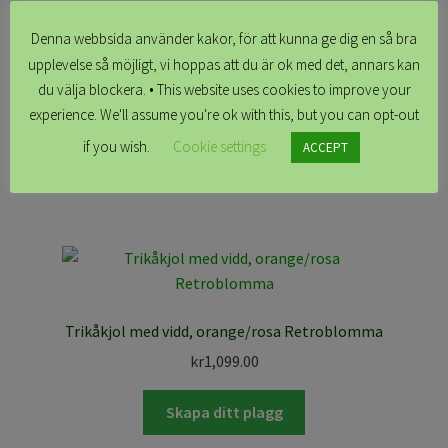
Denna webbsida använder kakor, för att kunna ge dig en så bra
upplevelse så möjligt, vi hoppas att du är ok med det, annars kan
Kjol Sandy, Pelargon
du välja blockera. • This website uses cookies to improve your
kr
1,099.00
experience. We'll assume you're ok with this, but you can opt-out
if you wish.
Cookie settings
ACCEPT
Läs mer
Trikåkjol med vidd, orange/rosa Retroblomma
kr
1,099.00
Skapa ditt plagg