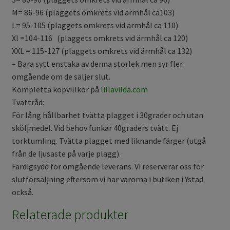
M= 86-96 (plaggets omkrets vid ärmhål ca103)
L= 95-105 (plaggets omkrets vid ärmhål ca 110)
Xl =104-116 (plaggets omkrets vid ärmhål ca 120)
XXL = 115-127 (plaggets omkrets vid ärmhål ca 132)
– Bara sytt enstaka av denna storlek men syr fler
omgående om de säljer slut.
Kompletta köpvillkor på
lillavilda.com
Tvättråd:
För lång hållbarhet tvätta plagget i 30grader och utan
sköljmedel. Vid behov funkar 40graders tvätt. Ej
torktumling. Tvätta plagget med liknande färger (utgå
från de ljusaste på varje plagg).
Färdigsydd för omgående leverans. Vi reserverar oss för
slutförsäljning eftersom vi har varorna i butiken i Ystad
också.
Relaterade produkter