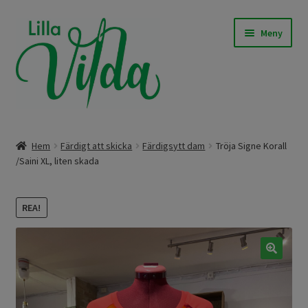
Hoppa
Hoppa
Meny
till
till
navigering
innehåll
Expand
Våra modeller
underm
Hem
Färdigt att skicka
Färdigsytt dam
Tröja Signe Korall
Expand
/Saini XL, liten skada
Beställningssömnad
underm
Expand
Färdigt att skicka
REA!
underm
Om Lilla Vilda
🔍
Expand
Övrigt / Info
underm