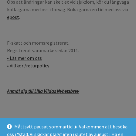
Obs att ändringar kan ske t ex vid sjukdom, kör du långväga
kolla gärna med oss i förväg. Boka gärna en tid med oss via
epost
.
F-skatt och momsregistrerat.
Registrerat varumärke sedan 2011.
• Läs mer om oss
• Villkor /returpolicy
Anmäl dig till Lilla Vildas Nyhetsbrev
Måttsytt pausat sommartid ☀️ Välkommen att besöka
© Lilla Vilda 2026
oss i Ystad. Vi skickar plagg igen i slutet av augusti. Ha en