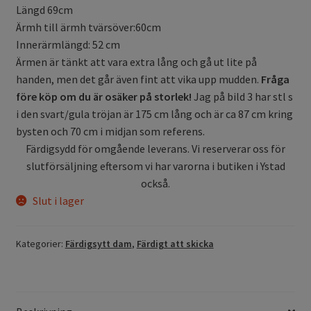
Längd 69cm
Ärmh till ärmh tvärsöver:60cm
Innerärmlängd: 52 cm
Ärmen är tänkt att vara extra lång och gå ut lite på
handen, men det går även fint att vika upp mudden.
Fråga
före köp om du är osäker på storlek!
Jag på bild 3 har stl s
i den svart/gula tröjan är 175 cm lång och är ca 87 cm kring
bysten och 70 cm i midjan som referens.
Färdigsydd för omgående leverans. Vi reserverar oss för
slutförsäljning eftersom vi har varorna i butiken i Ystad
också.
Slut i lager
Kategorier:
Färdigsytt dam
,
Färdigt att skicka