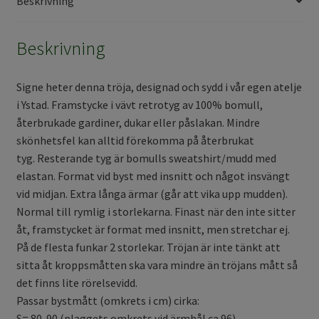
Beskrivning
Beskrivning
Signe heter denna tröja, designad och sydd i vår egen atelje
i Ystad. Framstycke i vävt retrotyg av 100% bomull,
återbrukade gardiner, dukar eller påslakan. Mindre
skönhetsfel kan alltid förekomma på återbrukat
tyg. Resterande tyg är bomulls sweatshirt/mudd med
elastan. Format vid byst med insnitt och något insvängt
vid midjan. Extra långa ärmar (går att vika upp mudden).
Normal till rymlig i storlekarna. Finast när den inte sitter
åt, framstycket är format med insnitt, men stretchar ej.
På de flesta funkar 2 storlekar. Tröjan är inte tänkt att
sitta åt kroppsmåtten ska vara mindre än tröjans mått så
det finns lite rörelsevidd.
Passar bystmått (omkrets i cm) cirka:
S= 80-90 (plaggets omkrets vid ärmhål ca 96)