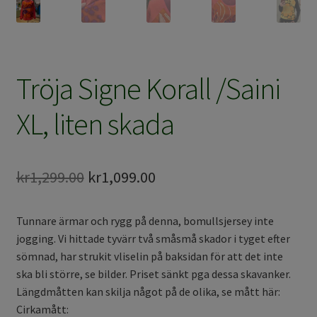
Tröja Signe Korall /Saini
XL, liten skada
Det
Det
kr
1,299.00
kr
1,099.00
ursprungliga
nuvarande
Tunnare ärmar och rygg på denna, bomullsjersey inte
priset
priset
jogging. Vi hittade tyvärr två småsmå skador i tyget efter
var:
är:
sömnad, har strukit vliselin på baksidan för att det inte
ska bli större, se bilder. Priset sänkt pga dessa skavanker.
kr1,299.00.
kr1,099.00.
Längdmåtten kan skilja något på de olika, se mått här:
Cirkamått: