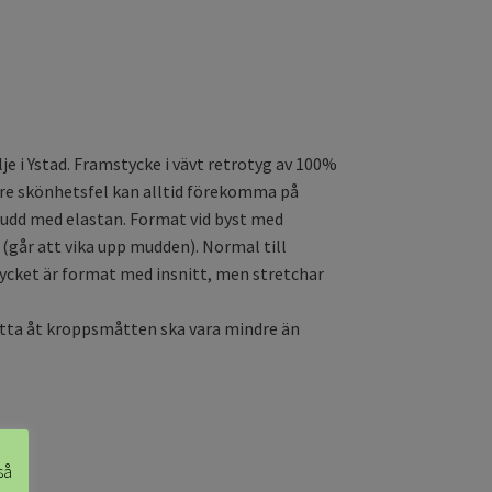
lje i Ystad. Framstycke i vävt retrotyg av 100%
dre skönhetsfel kan alltid förekomma på
mudd med elastan. Format vid byst med
 (går att vika upp mudden). Normal till
stycket är format med insnitt, men stretchar
 sitta åt kroppsmåtten ska vara mindre än
så