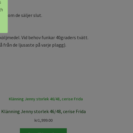
s
th
de om de säljer slut.
köljmedel. Vid behov funkar 40graders tvätt.
från de ljusaste på varje plagg).
Klänning Jenny storlek 46/48, cerise Frida
kr
1,999.00