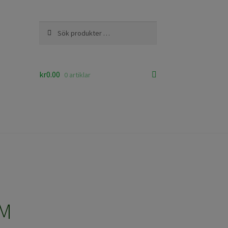
Sök
Sök
efter:
kr
0.00
0 artiklar
 M