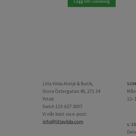
Lägg till i varukorg
Lilla Vilda Ateljé & Butik,
SOM
Stora Östergatan 40, 271 34
Mån:
Ystad.
12–
Swish 123-627 3007
Vi nås bäst via e-post:
info@lillavilda.com
v. 3
Delv