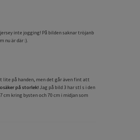
ersey inte jogging! På bilden saknar tröjanb
nu är där :).
t lite på handen, men det går även fint att
osäker på storlek!
Jag på bild 3 har stl s i den
 87 cm kring bysten och 70 cm i midjan som