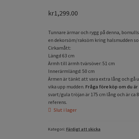
kr
1,299.00
Tunnare ärmar och rygg på denna, bomullsj
en dekorsöm/raksöm kring halsmudden som 
Cirkamått:
Längd 63 cm
Ärmh till ärmh tvärsöver: 51 cm
Innerärmlängd: 50 cm
Ärmen är tänkt att vara extra lång och gå u
vika upp mudden.
Fråga före köp om du är 
svart/gula tröjan är 175 cm lång och är ca
referens.
Slut i lager
Kategori:
Färdigt att skicka