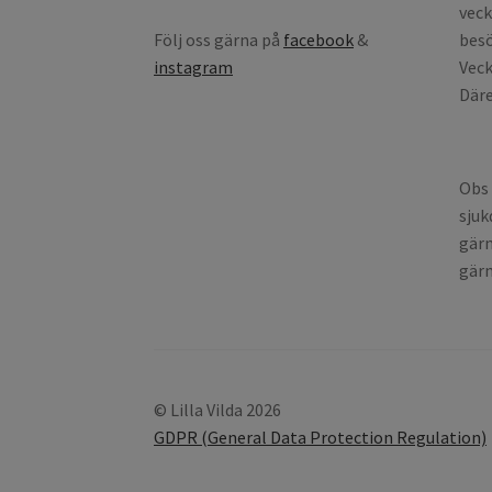
veck
Följ oss gärna på
facebook
&
besö
instagram
Veck
Däre
Obs 
sjuk
gärn
gärn
© Lilla Vilda 2026
GDPR (General Data Protection Regulation)