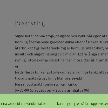
Beskrivning
Signe heter denna tröja, designad och sydd i vår egen ate
bomull, återbrukade gardiner, dukar eller påslakan. Min
återbrukat tyg. Resterande tyg är bomulls sweatshirt/
insnitt och något insvängt vid midjan. Extra långa ärmar
rymlig i storlekarna. Finast när den inte sitter åt, fram
ej.
På de flesta funkar 2 storlekar. Tröjan är inte tänkt att
tröjans mått så det finns lite rörelsevidd.
Passar bystmått (omkrets i cm) cirka:
S= 80-90 (plaggets omkrets vid ärmhål ca 96)
M= 86-96 (plaggets omkrets vid ärmhål ca103)
L= 95-105 (plaggets omkrets vid ärmhål ca 110)
enna webbsida använder kakor, för att kunna ge dig en så bra upplevelse 