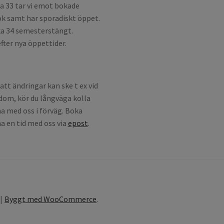
a 33 tar vi emot bokade
k samt har sporadiskt öppet.
a 34 semesterstängt.
fter nya öppettider.
att ändringar kan ske t ex vid
dom, kör du långväga kolla
a med oss i förväg. Boka
a en tid med oss via
epost
.
Byggt med WooCommerce
.