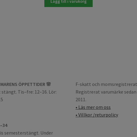
Lägg till i varukorg
MARENS ÖPPETTIDER 🌸
F-skatt och momsregistrerat
 stängt. Tis–fre: 12–16. Lör:
Registrerat varumärke sedan
15
2011.
• Läs mer om oss
• Villkor /returpolicy
3–34
is semesterstängt. Under