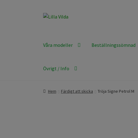
Hoppa
Hoppa
till
till
navigering
innehåll
Våra modeller
Beställningssömnad
Övrigt / Info
Hem
Färdigt att skicka
Tröja Signe Petrol M