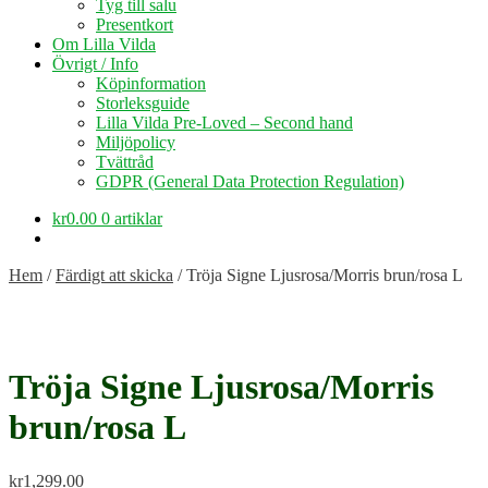
Tyg till salu
Presentkort
Om Lilla Vilda
Övrigt / Info
Köpinformation
Storleksguide
Lilla Vilda Pre-Loved – Second hand
Miljöpolicy
Tvättråd
GDPR (General Data Protection Regulation)
kr
0.00
0 artiklar
Hem
/
Färdigt att skicka
/
Tröja Signe Ljusrosa/Morris brun/rosa L
Tröja Signe Ljusrosa/Morris
brun/rosa L
kr
1,299.00