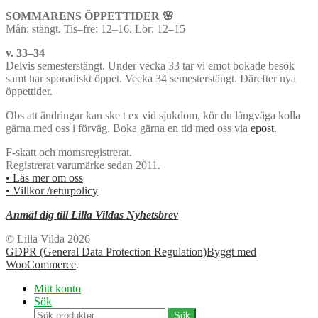
SOMMARENS ÖPPETTIDER 🌸
Mån: stängt. Tis–fre: 12–16. Lör: 12–15
v. 33–34
Delvis semesterstängt. Under vecka 33 tar vi emot bokade besök
samt har sporadiskt öppet. Vecka 34 semesterstängt. Därefter nya
öppettider.
Obs att ändringar kan ske t ex vid sjukdom, kör du långväga kolla
gärna med oss i förväg. Boka gärna en tid med oss via
epost
.
F-skatt och momsregistrerat.
Registrerat varumärke sedan 2011.
• Läs mer om oss
• Villkor /returpolicy
Anmäl dig till Lilla Vildas Nyhetsbrev
© Lilla Vilda 2026
GDPR (General Data Protection Regulation)
Byggt med
WooCommerce
.
Mitt konto
Sök
Sök
Sök