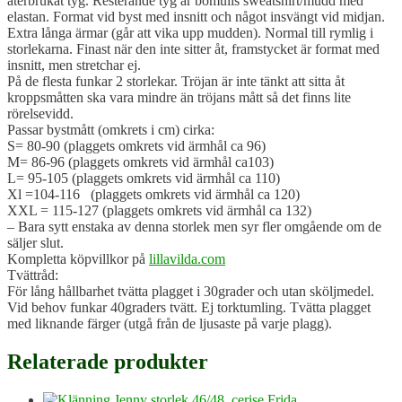
återbrukat tyg. Resterande tyg är bomulls sweatshirt/mudd med
elastan. Format vid byst med insnitt och något insvängt vid midjan.
Extra långa ärmar (går att vika upp mudden). Normal till rymlig i
storlekarna. Finast när den inte sitter åt, framstycket är format med
insnitt, men stretchar ej.
På de flesta funkar 2 storlekar. Tröjan är inte tänkt att sitta åt
kroppsmåtten ska vara mindre än tröjans mått så det finns lite
rörelsevidd.
Passar bystmått (omkrets i cm) cirka:
S= 80-90 (plaggets omkrets vid ärmhål ca 96)
M= 86-96 (plaggets omkrets vid ärmhål ca103)
L= 95-105 (plaggets omkrets vid ärmhål ca 110)
Xl =104-116 (plaggets omkrets vid ärmhål ca 120)
XXL = 115-127 (plaggets omkrets vid ärmhål ca 132)
– Bara sytt enstaka av denna storlek men syr fler omgående om de
säljer slut.
Kompletta köpvillkor på
lillavilda.com
Tvättråd:
För lång hållbarhet tvätta plagget i 30grader och utan sköljmedel.
Vid behov funkar 40graders tvätt. Ej torktumling. Tvätta plagget
med liknande färger (utgå från de ljusaste på varje plagg).
Relaterade produkter