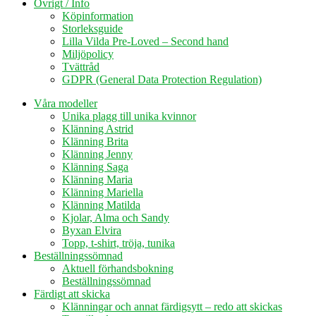
Övrigt / Info
Köpinformation
Storleksguide
Lilla Vilda Pre-Loved – Second hand
Miljöpolicy
Tvättråd
GDPR (General Data Protection Regulation)
Våra modeller
Unika plagg till unika kvinnor
Klänning Astrid
Klänning Brita
Klänning Jenny
Klänning Saga
Klänning Maria
Klänning Mariella
Klänning Matilda
Kjolar, Alma och Sandy
Byxan Elvira
Topp, t-shirt, tröja, tunika
Beställningssömnad
Aktuell förhandsbokning
Beställningssömnad
Färdigt att skicka
Klänningar och annat färdigsytt – redo att skickas