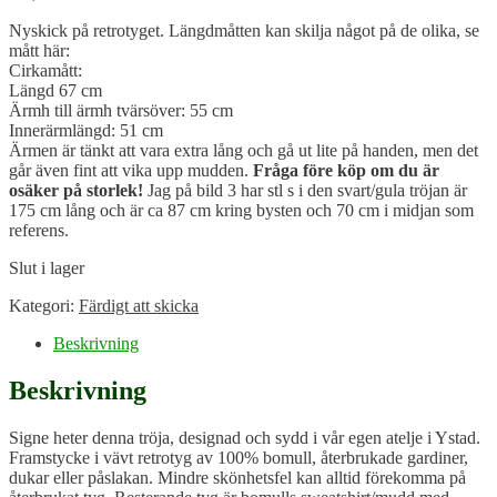
Nyskick på retrotyget. Längdmåtten kan skilja något på de olika, se
mått här:
Cirkamått:
Längd 67 cm
Ärmh till ärmh tvärsöver: 55 cm
Innerärmlängd: 51 cm
Ärmen är tänkt att vara extra lång och gå ut lite på handen, men det
går även fint att vika upp mudden.
Fråga före köp om du är
osäker på storlek!
Jag på bild 3 har stl s i den svart/gula tröjan är
175 cm lång och är ca 87 cm kring bysten och 70 cm i midjan som
referens.
Slut i lager
Kategori:
Färdigt att skicka
Beskrivning
Beskrivning
Signe heter denna tröja, designad och sydd i vår egen atelje i Ystad.
Framstycke i vävt retrotyg av 100% bomull, återbrukade gardiner,
dukar eller påslakan. Mindre skönhetsfel kan alltid förekomma på