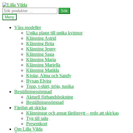
Hoppa
Hoppa
till
till
Sök
Sök
navigering
innehåll
efter:
Meny
Våra modeller
Unika plagg till unika kvinnor
Klänning Astrid
Klänning Brita
Klänning Jenny
Klänning Saga
Klänning Maria
Klänning Mariella
Klänning Matilda
Kjolar, Alma och Sandy
Byxan Elvira
Topp, t-shirt, tröja, tunika
Beställningssömnad
Aktuell förhandsbokning
Beställningssömnad
Färdigt att skicka
Klänningar och annat färdigsytt – redo att skickas
Tyg till salu
Presentkort
Om Lilla Vilda