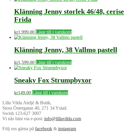
Klänning Jenny storlek 46/48, cerise
Frida
kr
1,999.00
Lägg till i varukorg
Klänning Jenny, 38 Vallmo pastell
kr
1,599.00
Lägg till i varukorg
Sneaky Fox Strumpbyxor
kr
149.00
Lägg till i varukorg
Lilla Vilda Ateljé & Butik,
Stora Östergatan 40, 271 34 Ystad.
Swish 123-627 3007
Vi nås bäst via e-post:
info@lillavilda.com
Följ oss gärna på
facebook
&
instagram