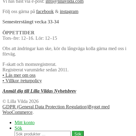
Vi nås bäst via e-post:
info@lillavilda.com
Följ oss gärna på
facebook
&
instagram
Semesterstängt vecka 33-34
ÖPPETTIDER
Tors–fre: 12–16. Lör: 12–15
Obs att ändringar kan ske, kör du långväga kolla gärna med oss i
förväg.
F-skatt och momsregistrerat.
Registrerat varumärke sedan 2011.
• Läs mer om oss
• Villkor /returpolicy
Anmäl dig till Lilla Vildas Nyhetsbrev
© Lilla Vilda 2026
GDPR (General Data Protection Regulation)
Byggt med
WooCommerce
.
Mitt konto
Sök
Sök
Sök