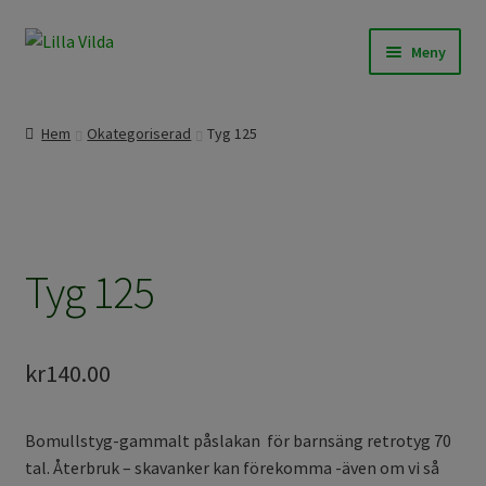
Hoppa
Hoppa
Meny
till
till
navigering
innehåll
Expand
Våra modeller
underm
Hem
Okategoriserad
Tyg 125
Expand
Beställningssömnad
underm
Expand
Färdigt att skicka
underm
Tyg 125
Om Lilla Vilda
Expand
Övrigt / Info
underm
kr
140.00
Bomullstyg-gammalt påslakan för barnsäng retrotyg 70
tal. Återbruk – skavanker kan förekomma -även om vi så