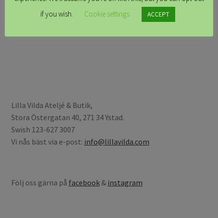
if you wish.
Cookie settings
ACCEPT
Läs mer
Lilla Vilda Ateljé & Butik,
Stora Östergatan 40, 271 34 Ystad.
Swish 123-627 3007
Vi nås bäst via e-post:
info@lillavilda.com
Följ oss gärna på
facebook
&
instagram