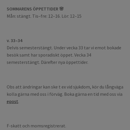
SOMMARENS ÖPPETTIDER 🌸
Mån: stängt. Tis–fre: 12–16. Lör: 12–15
v. 33–34
Delvis semesterstängt. Under vecka 33 tar vi emot bokade
besök samt har sporadiskt öppet. Vecka 34
semesterstängt. Därefter nya öppettider.
Obs att ändringar kan ske t ex vid sjukdom, kör du långväga
kolla gärna med oss i förväg. Boka gärna en tid med oss via
epost
.
F-skatt och momsregistrerat.