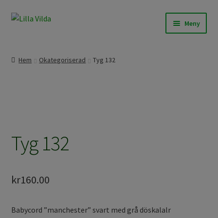
Hoppa
Hoppa
Meny
till
till
navigering
innehåll
Expand
Våra modeller
underm
Hem
Okategoriserad
Tyg 132
Expand
Beställningssömnad
underm
Expand
Färdigt att skicka
underm
Om Lilla Vilda
Tyg 132
Expand
Övrigt / Info
underm
kr
160.00
Babycord ”manchester” svart med grå döskalalr