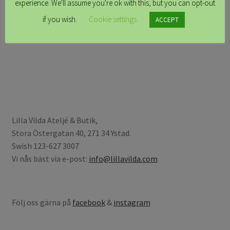
experience. We'll assume you're ok with this, but you can opt-out
Det
Det
kr
250.00
kr
120.00
ursprungliga
nuvarande
if you wish.
Cookie settings
ACCEPT
priset
priset
Läs mer
var:
är:
kr250.00.
kr120.00.
Lilla Vilda Ateljé & Butik,
Stora Östergatan 40, 271 34 Ystad.
Swish 123-627 3007
Vi nås bäst via e-post:
info@lillavilda.com
Följ oss gärna på
facebook
&
instagram