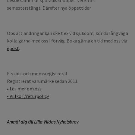
besök samt har sporadiskt öppet. Vecka 34
semesterstängt. Därefter nya öppettider.
Obs att ändringar kan ske t ex vid sjukdom, kör du långväga
kolla gärna med oss i förväg. Boka gärna en tid med oss via
epost
.
F-skatt och momsregistrerat.
Registrerat varumärke sedan 2011.
• Läs mer om oss
• Villkor /returpolicy
Anmäl dig till Lilla Vildas Nyhetsbrev