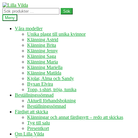
Hoppa
Hoppa
till
till
Sök
Sök
navigering
innehåll
efter:
Meny
Våra modeller
Unika plagg till unika kvinnor
Klänning Astrid
Klänning Brita
Klänning Jenny
Klänning Saga
Klänning Maria
Klänning Mariella
Klänning Matilda
Kjolar, Alma och Sandy
Byxan Elvira
Topp, t-shirt, tröja, tunika
Beställningssömnad
Aktuell förhandsbokning
Beställningssömnad
Färdigt att skicka
Klänningar och annat färdigsytt – redo att skickas
Tyg till salu
Presentkort
Om Lilla Vilda