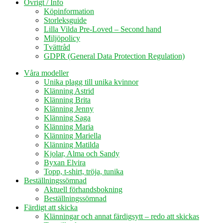
Övrigt / Info
Köpinformation
Storleksguide
Lilla Vilda Pre-Loved – Second hand
Miljöpolicy
Tvättråd
GDPR (General Data Protection Regulation)
Våra modeller
Unika plagg till unika kvinnor
Klänning Astrid
Klänning Brita
Klänning Jenny
Klänning Saga
Klänning Maria
Klänning Mariella
Klänning Matilda
Kjolar, Alma och Sandy
Byxan Elvira
Topp, t-shirt, tröja, tunika
Beställningssömnad
Aktuell förhandsbokning
Beställningssömnad
Färdigt att skicka
Klänningar och annat färdigsytt – redo att skickas