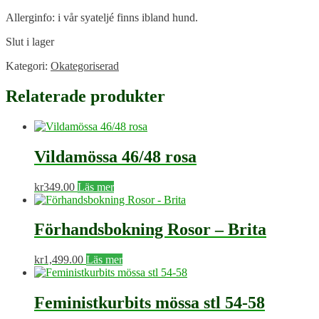
Allerginfo: i vår syateljé finns ibland hund.
Slut i lager
Kategori:
Okategoriserad
Relaterade produkter
Vildamössa 46/48 rosa
kr
349.00
Läs mer
Förhandsbokning Rosor – Brita
kr
1,499.00
Läs mer
Feministkurbits mössa stl 54-58