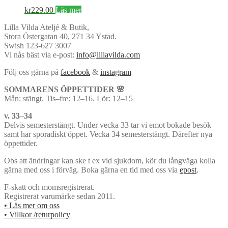
kr
229.00
Läs mer
Lilla Vilda Ateljé & Butik,
Stora Östergatan 40, 271 34 Ystad.
Swish 123-627 3007
Vi nås bäst via e-post:
info@lillavilda.com
Följ oss gärna på
facebook
&
instagram
SOMMARENS ÖPPETTIDER 🌸
Mån: stängt. Tis–fre: 12–16. Lör: 12–15
v. 33–34
Delvis semesterstängt. Under vecka 33 tar vi emot bokade besök
samt har sporadiskt öppet. Vecka 34 semesterstängt. Därefter nya
öppettider.
Obs att ändringar kan ske t ex vid sjukdom, kör du långväga kolla
gärna med oss i förväg. Boka gärna en tid med oss via
epost
.
F-skatt och momsregistrerat.
Registrerat varumärke sedan 2011.
• Läs mer om oss
• Villkor /returpolicy