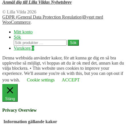
Anmäl dig till Lilla Vildas Nyhetsbrev
© Lilla Vilda 2026
GDPR (General Data Protection Regulation)
Byggt med
WooCommerce
.
Mitt konto
Sök
Sök
Sök
efter:
Varukorg
0
Denna webbsida använder kakor, för att kunna ge dig en så bra
upplevelse så möjligt, vi hoppas att du är ok med det, annars kan du
välja blockera. • This website uses cookies to improve your
experience. We'll assume you're ok with this, but you can opt-out if
you wish.
Cookie settings
ACCEPT
Stäng
Privacy Overview
Information gällande kakor