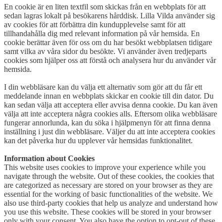
En cookie är en liten textfil som skickas från en webbplats för att
sedan lagras lokalt på besökarens hårddisk. Lilla Vilda använder sig
av cookies för att förbättra din kundupplevelse samt för att
tillhandahålla dig med relevant information på vår hemsida. En
cookie berättar även för oss om du har besökt webbplatsen tidigare
samt vilka av våra sidor du besökte. Vi använder även tredjeparts
cookies som hjälper oss att förstå och analysera hur du använder vår
hemsida.
I din webbläsare kan du välja ett alternativ som gör att du får ett
meddelande innan en webbplats skickar en cookie till din dator. Du
kan sedan välja att acceptera eller avvisa denna cookie. Du kan även
välja att inte acceptera några cookies alls. Eftersom olika webbläsare
fungerar annorlunda, kan du söka i hjälpmenyn för att finna denna
inställning i just din webbläsare. Väljer du att inte acceptera cookies
kan det påverka hur du upplever vår hemsidas funktionalitet.
Information about Cookies
This website uses cookies to improve your experience while you
navigate through the website. Out of these cookies, the cookies that
are categorized as necessary are stored on your browser as they are
essential for the working of basic functionalities of the website. We
also use third-party cookies that help us analyze and understand how
you use this website. These cookies will be stored in your browser
only with your consent. You also have the option to opt-out of these