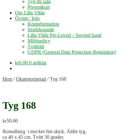
Tyg till salu
Presentkort
Om Lilla Vilda
Övrigt / Info
Köpinformation
Storleksguide
Lilla Vilda Pre-Loved – Second hand
Miljöpolicy
Tvättråd
GDPR (General Data Protection Regulation)
kr
0.00
0 artiklar
Hem
/
Okategoriserad
/
Tyg 168
Tyg 168
kr
50.00
Bomullstyg i mycket fint skick. Äldre tyg.
ca 40 x 45 cm. Tvätt 30 grader.