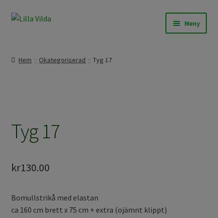
Hoppa
Hoppa
Meny
till
till
navigering
innehåll
Våra modeller
Hem
Okategoriserad
Tyg 17
Beställningssömnad
Färdigt att skicka
Tyg 17
Om Lilla Vilda
Övrigt / Info
kr
130.00
Bomullstrikå med elastan
ca 160 cm brett x 75 cm + extra (ojämnt klippt)