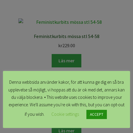
Feministkurbits mössa stl 54-58
kr
229.00
Läs mer
Denna webbsida använder kakor, för att kunna ge dig en så bra
upplevelse så möjligt, vi hoppas att du är ok med det, annars kan
du välja blockera. • This website uses cookies to improve your
experience. We'll assume you're ok with this, but you can opt-out
Vildamössa 46/48 rosa
if you wish.
Cookie settings
ACCEPT
kr
349.00
Läs mer