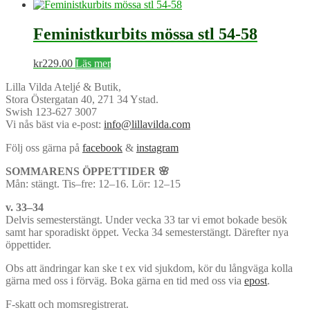
Feministkurbits mössa stl 54-58
kr
229.00
Läs mer
Lilla Vilda Ateljé & Butik,
Stora Östergatan 40, 271 34 Ystad.
Swish 123-627 3007
Vi nås bäst via e-post:
info@lillavilda.com
Följ oss gärna på
facebook
&
instagram
SOMMARENS ÖPPETTIDER 🌸
Mån: stängt. Tis–fre: 12–16. Lör: 12–15
v. 33–34
Delvis semesterstängt. Under vecka 33 tar vi emot bokade besök
samt har sporadiskt öppet. Vecka 34 semesterstängt. Därefter nya
öppettider.
Obs att ändringar kan ske t ex vid sjukdom, kör du långväga kolla
gärna med oss i förväg. Boka gärna en tid med oss via
epost
.
F-skatt och momsregistrerat.