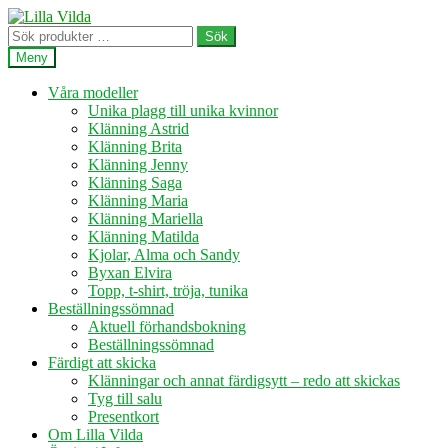
Hoppa
Hoppa
till
till
Sök
Sök
navigering
innehåll
efter:
Meny
Våra modeller
Unika plagg till unika kvinnor
Klänning Astrid
Klänning Brita
Klänning Jenny
Klänning Saga
Klänning Maria
Klänning Mariella
Klänning Matilda
Kjolar, Alma och Sandy
Byxan Elvira
Topp, t-shirt, tröja, tunika
Beställningssömnad
Aktuell förhandsbokning
Beställningssömnad
Färdigt att skicka
Klänningar och annat färdigsytt – redo att skickas
Tyg till salu
Presentkort
Om Lilla Vilda