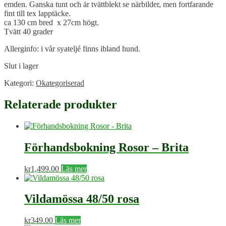
emden. Ganska tunt och är tvättblekt se närbilder, men fortfarande
fint till tex lapptäcke.
ca 130 cm bred x 27cm högt.
Tvätt 40 grader
Allerginfo: i vår syateljé finns ibland hund.
Slut i lager
Kategori:
Okategoriserad
Relaterade produkter
Förhandsbokning Rosor – Brita
kr
1,499.00
Läs mer
Vildamössa 48/50 rosa
kr
349.00
Läs mer