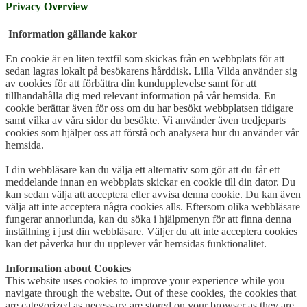
Privacy Overview
Information gällande kakor
En cookie är en liten textfil som skickas från en webbplats för att
sedan lagras lokalt på besökarens hårddisk. Lilla Vilda använder sig
av cookies för att förbättra din kundupplevelse samt för att
tillhandahålla dig med relevant information på vår hemsida. En
cookie berättar även för oss om du har besökt webbplatsen tidigare
samt vilka av våra sidor du besökte. Vi använder även tredjeparts
cookies som hjälper oss att förstå och analysera hur du använder vår
hemsida.
I din webbläsare kan du välja ett alternativ som gör att du får ett
meddelande innan en webbplats skickar en cookie till din dator. Du
kan sedan välja att acceptera eller avvisa denna cookie. Du kan även
välja att inte acceptera några cookies alls. Eftersom olika webbläsare
fungerar annorlunda, kan du söka i hjälpmenyn för att finna denna
inställning i just din webbläsare. Väljer du att inte acceptera cookies
kan det påverka hur du upplever vår hemsidas funktionalitet.
Information about Cookies
This website uses cookies to improve your experience while you
navigate through the website. Out of these cookies, the cookies that
are categorized as necessary are stored on your browser as they are