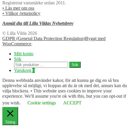
Registrerat varumärke sedan 2011.
• Läs mer om oss
• Villkor /returpolicy
Anmäl dig till Lilla Vildas Nyhetsbrev
© Lilla Vilda 2026
GDPR (General Data Protection Regulation)
Byggt med
WooCommerce
.
Mitt konto
Sök
Sök
Sök
efter:
Varukorg
0
Denna webbsida använder kakor, för att kunna ge dig en så bra
upplevelse så möjligt, vi hoppas att du är ok med det, annars kan du
välja blockera. • This website uses cookies to improve your
experience. We'll assume you're ok with this, but you can opt-out if
you wish.
Cookie settings
ACCEPT
Stäng