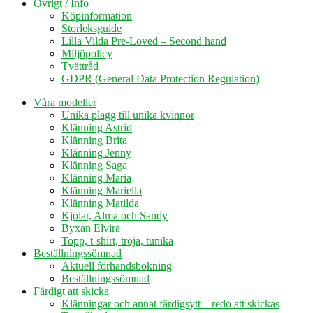
Övrigt / Info
Köpinformation
Storleksguide
Lilla Vilda Pre-Loved – Second hand
Miljöpolicy
Tvättråd
GDPR (General Data Protection Regulation)
Våra modeller
Unika plagg till unika kvinnor
Klänning Astrid
Klänning Brita
Klänning Jenny
Klänning Saga
Klänning Maria
Klänning Mariella
Klänning Matilda
Kjolar, Alma och Sandy
Byxan Elvira
Topp, t-shirt, tröja, tunika
Beställningssömnad
Aktuell förhandsbokning
Beställningssömnad
Färdigt att skicka
Klänningar och annat färdigsytt – redo att skickas