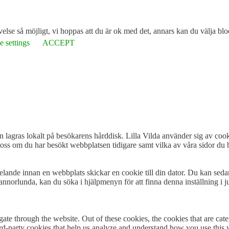
lse så möjligt, vi hoppas att du är ok med det, annars kan du välja blo
 settings
ACCEPT
n lagras lokalt på besökarens hårddisk. Lilla Vilda använder sig av cooki
oss om du har besökt webbplatsen tidigare samt vilka av våra sidor du b
delande innan en webbplats skickar en cookie till din dator. Du kan seda
annorlunda, kan du söka i hjälpmenyn för att finna denna inställning i ju
te through the website. Out of these cookies, the cookies that are cate
hird-party cookies that help us analyze and understand how you use this