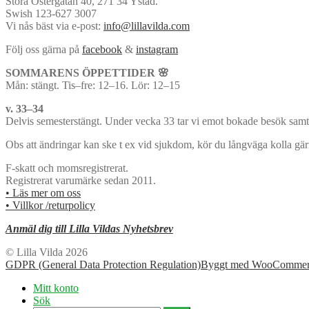
Stora Östergatan 40, 271 34 Ystad.
var:
är:
Swish 123-627 3007
kr250.00.
kr120.00.
Vi nås bäst via e-post:
info@lillavilda.com
Följ oss gärna på
facebook
&
instagram
SOMMARENS ÖPPETTIDER 🌸
Mån: stängt. Tis–fre: 12–16. Lör: 12–15
v. 33–34
Delvis semesterstängt. Under vecka 33 tar vi emot bokade besök samt 
Obs att ändringar kan ske t ex vid sjukdom, kör du långväga kolla gä
F-skatt och momsregistrerat.
Registrerat varumärke sedan 2011.
• Läs mer om oss
• Villkor /returpolicy
Anmäl dig till Lilla Vildas Nyhetsbrev
© Lilla Vilda 2026
GDPR (General Data Protection Regulation)
Byggt med WooCommer
Mitt konto
Sök