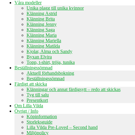
Våra modeller
Unika plagg till unika kvinnor
Klänning Astrid
Klänning Brita
Klänning Jenny
Klänning Saga
Klänning Maria
Klänning Mariella
Klänning Matilda
Kjolar, Alma och Sandy
Byxan Elvira
Topp, t-shirt, tröja, tunika
Beställningssömnad
Aktuell förhandsbokning
Beställningssömnad
Färdigt att skicka
Klänningar och annat färdigsytt – redo att skickas
Tyg till salu
Presentkort
Om Lilla Vilda
Övrigt / Info
Köpinformation
Storleksguide
Lilla Vilda Pre-Loved – Second hand
Miljöpolicy