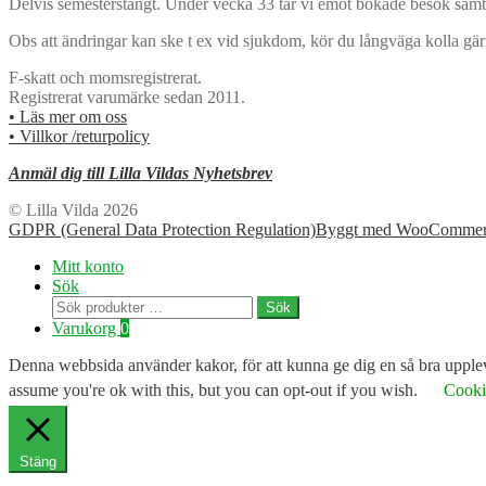
Delvis semesterstängt. Under vecka 33 tar vi emot bokade besök samt 
Obs att ändringar kan ske t ex vid sjukdom, kör du långväga kolla gä
F-skatt och momsregistrerat.
Registrerat varumärke sedan 2011.
• Läs mer om oss
• Villkor /returpolicy
Anmäl dig till Lilla Vildas Nyhetsbrev
© Lilla Vilda 2026
GDPR (General Data Protection Regulation)
Byggt med WooCommer
Mitt konto
Sök
Sök
Sök
efter:
Varukorg
0
Denna webbsida använder kakor, för att kunna ge dig en så bra uppleve
assume you're ok with this, but you can opt-out if you wish.
Cookie
Stäng