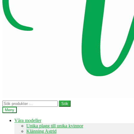
Sök
Sök
efter:
Meny
Våra modeller
Unika plagg till unika kvinnor
Klänning Astrid