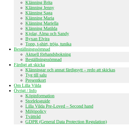
Klänning Brita
Klänning Jenny
Klänning Saga
Klänning Maria
Klänning Mariella
Klänning Matilda
Kjolar, Alma och Sandy
Byxan Elvira
Topp, t-shirt, tröja, tunika
Beställningssömnad
Aktuell förhandsbokning
Beställningssömnad
Färdigt att skicka
Klänningar och annat färdigsytt – redo att skickas
Tyg till salu
Presentkort
Om Lilla Vilda
Övrigt / Info
Köpinformation
Storleksguide
Lilla Vilda Pre-Loved – Second hand
Miljöpolicy
Tvättråd
GDPR (General Data Protection Regulation)