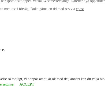
har sporadiskt öppet. Vecka 34 semesterstängt. Därefter nya öppettider
rna med oss i förväg. Boka gärna en tid med oss via
epost
.
ce
.
lse så möjligt, vi hoppas att du är ok med det, annars kan du välja blo
 settings
ACCEPT