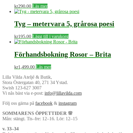
kr
290.00
Läs mer
Tyg – metervara 5, grårosa poesi
kr
195.00
Lägg till i varukorg
Förhandsbokning Rosor – Brita
kr
1,499.00
Läs mer
Lilla Vilda Ateljé & Butik,
Stora Östergatan 40, 271 34 Ystad.
Swish 123-627 3007
Vi nås bäst via e-post:
info@lillavilda.com
Följ oss gärna på
facebook
&
instagram
SOMMARENS ÖPPETTIDER 🌸
Mån: stängt. Tis–fre: 12–16. Lör: 12–15
v. 33–34