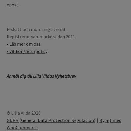
epost
.
F-skatt och momsregistrerat.
Registrerat varumärke sedan 2011.
• Läs mer om oss
• Villkor /returpolicy
Anmäl dig till Lilla Vildas Nyhetsbrev
© Lilla Vilda 2026
GDPR (General Data Protection Regulation)
Byggt med
WooCommerce
.