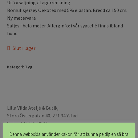
Utförsäljning / Lagerrensning
Bomullsjersey Oekotex med 5% elastan. Bredd ca 150 cm.
Ny metervara.
Säljes i hela meter. Allerginfo: i vår syateljé finns ibland
hund.
Slut i lager
Kategori:
Tyg
Lilla Vilda Ateljé & Butik,
Stora Östergatan 40, 271 34 Ystad.
Swish 123-627 3007
Vi nås bäst via e-post:
info@lillavilda.com
Denna webbsida använder kakor, för att kunna ge dig en så bra