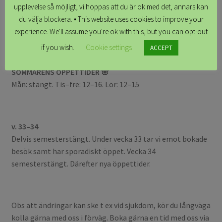
upplevelse så möjligt, vi hoppas att du är ok med det, annars kan
du välja blockera. • This website uses cookies to improve your
Följ oss gärna på
facebook
&
instagram
experience. We'll assume you're ok with this, but you can opt-out
if you wish.
Cookie settings
ACCEPT
SOMMARENS ÖPPETTIDER 🌸
Mån: stängt. Tis–fre: 12–16. Lör: 12–15
v. 33–34
Delvis semesterstängt. Under vecka 33 tar vi emot bokade
besök samt har sporadiskt öppet. Vecka 34
semesterstängt. Därefter nya öppettider.
Obs att ändringar kan ske t ex vid sjukdom, kör du långväga
kolla gärna med oss i förväg. Boka gärna en tid med oss via