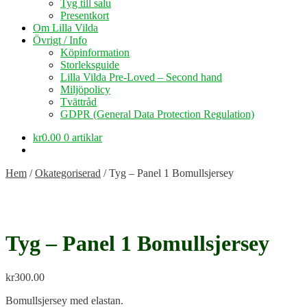
Tyg till salu
Presentkort
Om Lilla Vilda
Övrigt / Info
Köpinformation
Storleksguide
Lilla Vilda Pre-Loved – Second hand
Miljöpolicy
Tvättråd
GDPR (General Data Protection Regulation)
kr
0.00
0 artiklar
Hem
/
Okategoriserad
/
Tyg – Panel 1 Bomullsjersey
Tyg – Panel 1 Bomullsjersey
kr
300.00
Bomullsjersey med elastan.