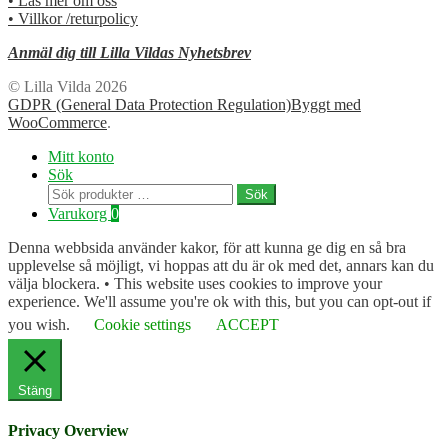
• Läs mer om oss
• Villkor /returpolicy
Anmäl dig till Lilla Vildas Nyhetsbrev
© Lilla Vilda 2026
GDPR (General Data Protection Regulation)
Byggt med
WooCommerce
.
Mitt konto
Sök
Sök
Sök
efter:
Varukorg
0
Denna webbsida använder kakor, för att kunna ge dig en så bra
upplevelse så möjligt, vi hoppas att du är ok med det, annars kan du
välja blockera. • This website uses cookies to improve your
experience. We'll assume you're ok with this, but you can opt-out if
you wish.
Cookie settings
ACCEPT
Stäng
Privacy Overview