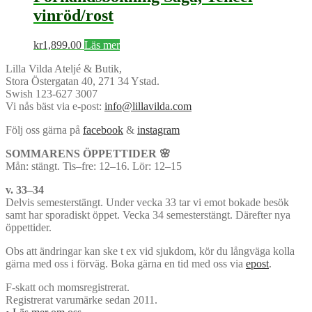
vinröd/rost
kr
1,899.00
Läs mer
Lilla Vilda Ateljé & Butik,
Stora Östergatan 40, 271 34 Ystad.
Swish 123-627 3007
Vi nås bäst via e-post:
info@lillavilda.com
Följ oss gärna på
facebook
&
instagram
SOMMARENS ÖPPETTIDER 🌸
Mån: stängt. Tis–fre: 12–16. Lör: 12–15
v. 33–34
Delvis semesterstängt. Under vecka 33 tar vi emot bokade besök
samt har sporadiskt öppet. Vecka 34 semesterstängt. Därefter nya
öppettider.
Obs att ändringar kan ske t ex vid sjukdom, kör du långväga kolla
gärna med oss i förväg. Boka gärna en tid med oss via
epost
.
F-skatt och momsregistrerat.
Registrerat varumärke sedan 2011.