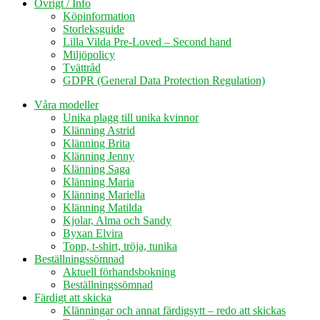
Övrigt / Info
Köpinformation
Storleksguide
Lilla Vilda Pre-Loved – Second hand
Miljöpolicy
Tvättråd
GDPR (General Data Protection Regulation)
Våra modeller
Unika plagg till unika kvinnor
Klänning Astrid
Klänning Brita
Klänning Jenny
Klänning Saga
Klänning Maria
Klänning Mariella
Klänning Matilda
Kjolar, Alma och Sandy
Byxan Elvira
Topp, t-shirt, tröja, tunika
Beställningssömnad
Aktuell förhandsbokning
Beställningssömnad
Färdigt att skicka
Klänningar och annat färdigsytt – redo att skickas