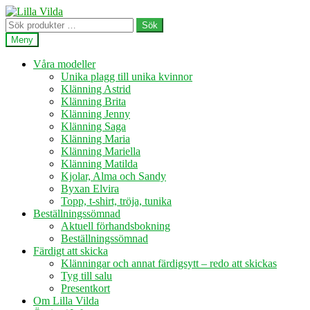
Hoppa
Hoppa
till
till
Sök
Sök
navigering
innehåll
efter:
Meny
Våra modeller
Unika plagg till unika kvinnor
Klänning Astrid
Klänning Brita
Klänning Jenny
Klänning Saga
Klänning Maria
Klänning Mariella
Klänning Matilda
Kjolar, Alma och Sandy
Byxan Elvira
Topp, t-shirt, tröja, tunika
Beställningssömnad
Aktuell förhandsbokning
Beställningssömnad
Färdigt att skicka
Klänningar och annat färdigsytt – redo att skickas
Tyg till salu
Presentkort
Om Lilla Vilda