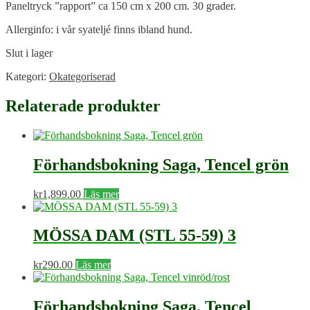
Paneltryck ”rapport” ca 150 cm x 200 cm. 30 grader.
Allerginfo: i vår syateljé finns ibland hund.
Slut i lager
Kategori:
Okategoriserad
Relaterade produkter
Förhandsbokning Saga, Tencel grön
kr
1,899.00
Läs mer
MÖSSA DAM (STL 55-59) 3
kr
290.00
Läs mer
Förhandsbokning Saga, Tencel