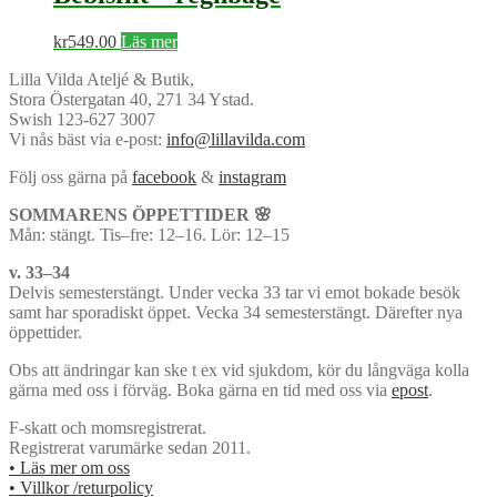
kr230.00.
kr160.00.
kr
549.00
Läs mer
Lilla Vilda Ateljé & Butik,
Stora Östergatan 40, 271 34 Ystad.
Swish 123-627 3007
Vi nås bäst via e-post:
info@lillavilda.com
Följ oss gärna på
facebook
&
instagram
SOMMARENS ÖPPETTIDER 🌸
Mån: stängt. Tis–fre: 12–16. Lör: 12–15
v. 33–34
Delvis semesterstängt. Under vecka 33 tar vi emot bokade besök
samt har sporadiskt öppet. Vecka 34 semesterstängt. Därefter nya
öppettider.
Obs att ändringar kan ske t ex vid sjukdom, kör du långväga kolla
gärna med oss i förväg. Boka gärna en tid med oss via
epost
.
F-skatt och momsregistrerat.
Registrerat varumärke sedan 2011.
• Läs mer om oss
• Villkor /returpolicy