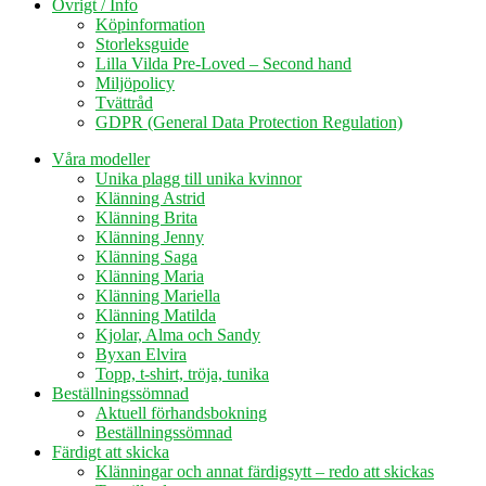
Övrigt / Info
Köpinformation
Storleksguide
Lilla Vilda Pre-Loved – Second hand
Miljöpolicy
Tvättråd
GDPR (General Data Protection Regulation)
Våra modeller
Unika plagg till unika kvinnor
Klänning Astrid
Klänning Brita
Klänning Jenny
Klänning Saga
Klänning Maria
Klänning Mariella
Klänning Matilda
Kjolar, Alma och Sandy
Byxan Elvira
Topp, t-shirt, tröja, tunika
Beställningssömnad
Aktuell förhandsbokning
Beställningssömnad
Färdigt att skicka
Klänningar och annat färdigsytt – redo att skickas