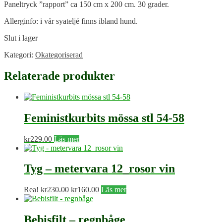
Paneltryck ”rapport” ca 150 cm x 200 cm. 30 grader.
Allerginfo: i vår syateljé finns ibland hund.
Slut i lager
Kategori:
Okategoriserad
Relaterade produkter
Feministkurbits mössa stl 54-58
kr
229.00
Läs mer
Tyg – metervara 12_rosor vin
Det
Det
Rea!
kr
230.00
kr
160.00
Läs mer
ursprungliga
nuvarande
priset
priset
var:
är:
Bebisfilt – regnbåge