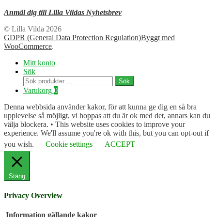
Anmäl dig till Lilla Vildas Nyhetsbrev
© Lilla Vilda 2026
GDPR (General Data Protection Regulation)
Byggt med
WooCommerce
.
Mitt konto
Sök
Sök
Sök
efter:
Varukorg
0
Denna webbsida använder kakor, för att kunna ge dig en så bra
upplevelse så möjligt, vi hoppas att du är ok med det, annars kan du
välja blockera. • This website uses cookies to improve your
experience. We'll assume you're ok with this, but you can opt-out if
you wish.
Cookie settings
ACCEPT
Stäng
Privacy Overview
Information gällande kakor