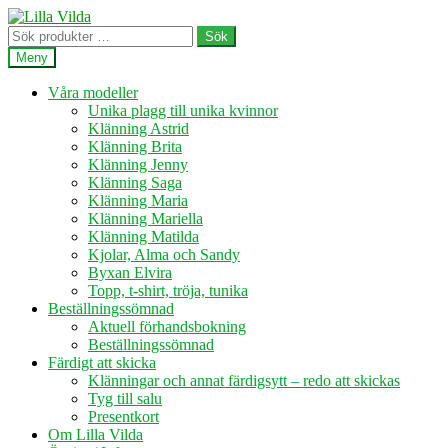
Hoppa
Hoppa
till
till
Sök
Sök
navigering
innehåll
efter:
Meny
Våra modeller
Unika plagg till unika kvinnor
Klänning Astrid
Klänning Brita
Klänning Jenny
Klänning Saga
Klänning Maria
Klänning Mariella
Klänning Matilda
Kjolar, Alma och Sandy
Byxan Elvira
Topp, t-shirt, tröja, tunika
Beställningssömnad
Aktuell förhandsbokning
Beställningssömnad
Färdigt att skicka
Klänningar och annat färdigsytt – redo att skickas
Tyg till salu
Presentkort
Om Lilla Vilda