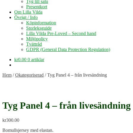
Tyg till salu
Presentkort
Om Lilla Vilda
Övrigt / Info
Köpinformation
Storleksguide
Lilla Vilda Pre-Loved – Second hand
Miljöpolicy
Tvättråd
GDPR (General Data Protection Regulation)
kr
0.00
0 artiklar
Hem
/
Okategoriserad
/
Tyg Panel 4 – från livesändning
Tyg Panel 4 – från livesändning
kr
300.00
Bomullsjersey med elastan.