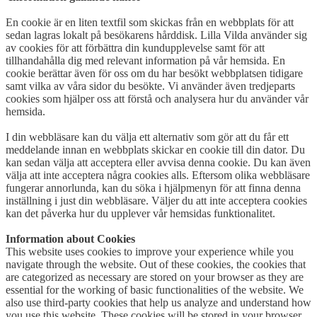
En cookie är en liten textfil som skickas från en webbplats för att
sedan lagras lokalt på besökarens hårddisk. Lilla Vilda använder sig
av cookies för att förbättra din kundupplevelse samt för att
tillhandahålla dig med relevant information på vår hemsida. En
cookie berättar även för oss om du har besökt webbplatsen tidigare
samt vilka av våra sidor du besökte. Vi använder även tredjeparts
cookies som hjälper oss att förstå och analysera hur du använder vår
hemsida.
I din webbläsare kan du välja ett alternativ som gör att du får ett
meddelande innan en webbplats skickar en cookie till din dator. Du
kan sedan välja att acceptera eller avvisa denna cookie. Du kan även
välja att inte acceptera några cookies alls. Eftersom olika webbläsare
fungerar annorlunda, kan du söka i hjälpmenyn för att finna denna
inställning i just din webbläsare. Väljer du att inte acceptera cookies
kan det påverka hur du upplever vår hemsidas funktionalitet.
Information about Cookies
This website uses cookies to improve your experience while you
navigate through the website. Out of these cookies, the cookies that
are categorized as necessary are stored on your browser as they are
essential for the working of basic functionalities of the website. We
also use third-party cookies that help us analyze and understand how
you use this website. These cookies will be stored in your browser