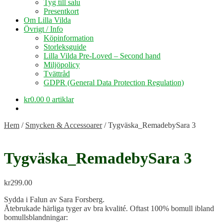
Tyg till salu
Presentkort
Om Lilla Vilda
Övrigt / Info
Köpinformation
Storleksguide
Lilla Vilda Pre-Loved – Second hand
Miljöpolicy
Tvättråd
GDPR (General Data Protection Regulation)
kr
0.00
0 artiklar
Hem
/
Smycken & Accessoarer
/
Tygväska_RemadebySara 3
Tygväska_RemadebySara 3
kr
299.00
Sydda i Falun av Sara Forsberg.
Åtebrukade härliga tyger av bra kvalité. Oftast 100% bomull ibland
bomullsblandningar: