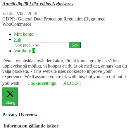
Anmäl dig till Lilla Vildas Nyhetsbrev
© Lilla Vilda 2026
GDPR (General Data Protection Regulation)
Byggt med
WooCommerce
.
Mitt konto
Sök
Sök
Sök
efter:
Varukorg
0
Denna webbsida använder kakor, för att kunna ge dig en så bra
upplevelse så möjligt, vi hoppas att du är ok med det, annars kan du
välja blockera. • This website uses cookies to improve your
experience. We'll assume you're ok with this, but you can opt-out if
you wish.
Cookie settings
ACCEPT
Stäng
Privacy Overview
Information gällande kakor