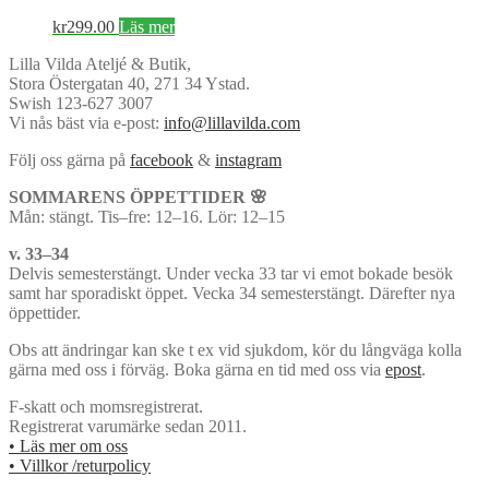
kr
299.00
Läs mer
Lilla Vilda Ateljé & Butik,
Stora Östergatan 40, 271 34 Ystad.
Swish 123-627 3007
Vi nås bäst via e-post:
info@lillavilda.com
Följ oss gärna på
facebook
&
instagram
SOMMARENS ÖPPETTIDER 🌸
Mån: stängt. Tis–fre: 12–16. Lör: 12–15
v. 33–34
Delvis semesterstängt. Under vecka 33 tar vi emot bokade besök
samt har sporadiskt öppet. Vecka 34 semesterstängt. Därefter nya
öppettider.
Obs att ändringar kan ske t ex vid sjukdom, kör du långväga kolla
gärna med oss i förväg. Boka gärna en tid med oss via
epost
.
F-skatt och momsregistrerat.
Registrerat varumärke sedan 2011.
• Läs mer om oss
• Villkor /returpolicy