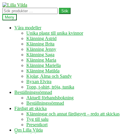
Hoppa
Hoppa
till
till
Sök
Sök
navigering
innehåll
efter:
Meny
Våra modeller
Unika plagg till unika kvinnor
Klänning Astrid
Klänning Brita
Klänning Jenny
Klänning Saga
Klänning Maria
Klänning Mariella
Klänning Matilda
Kjolar, Alma och Sandy
Byxan Elvira
Topp, t-shirt, tröja, tunika
Beställningssömnad
Aktuell förhandsbokning
Beställningssömnad
Färdigt att skicka
Klänningar och annat färdigsytt – redo att skickas
Tyg till salu
Presentkort
Om Lilla Vilda