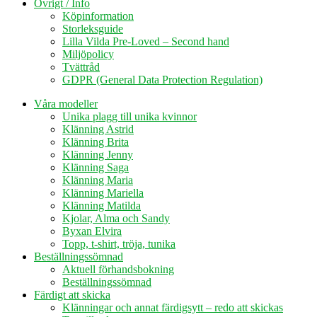
Övrigt / Info
Köpinformation
Storleksguide
Lilla Vilda Pre-Loved – Second hand
Miljöpolicy
Tvättråd
GDPR (General Data Protection Regulation)
Våra modeller
Unika plagg till unika kvinnor
Klänning Astrid
Klänning Brita
Klänning Jenny
Klänning Saga
Klänning Maria
Klänning Mariella
Klänning Matilda
Kjolar, Alma och Sandy
Byxan Elvira
Topp, t-shirt, tröja, tunika
Beställningssömnad
Aktuell förhandsbokning
Beställningssömnad
Färdigt att skicka
Klänningar och annat färdigsytt – redo att skickas