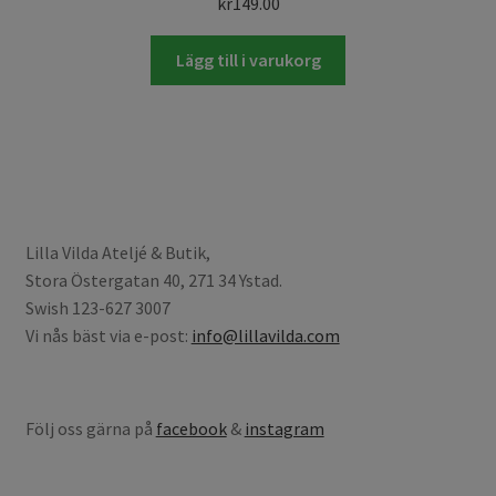
kr
149.00
Lägg till i varukorg
Lilla Vilda Ateljé & Butik,
Stora Östergatan 40, 271 34 Ystad.
Swish 123-627 3007
Vi nås bäst via e-post:
info@lillavilda.com
Följ oss gärna på
facebook
&
instagram