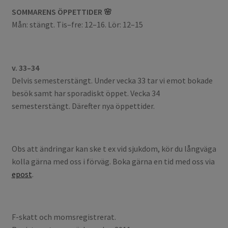
SOMMARENS ÖPPETTIDER 🌸
Mån: stängt. Tis–fre: 12–16. Lör: 12–15
v. 33–34
Delvis semesterstängt. Under vecka 33 tar vi emot bokade
besök samt har sporadiskt öppet. Vecka 34
semesterstängt. Därefter nya öppettider.
Obs att ändringar kan ske t ex vid sjukdom, kör du långväga
kolla gärna med oss i förväg. Boka gärna en tid med oss via
epost
.
F-skatt och momsregistrerat.