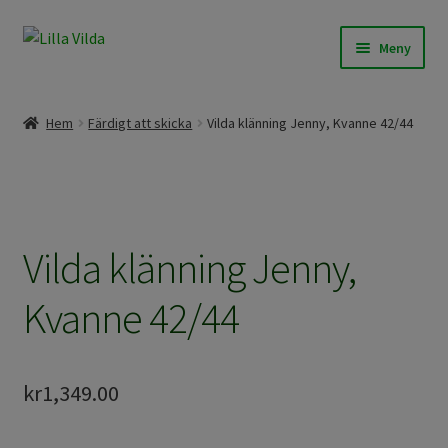
Hoppa
Hoppa
Meny
till
till
navigering
innehåll
Expand
Våra modeller
underm
Hem
Färdigt att skicka
Vilda klänning Jenny, Kvanne 42/44
Expand
Beställningssömnad
underm
Expand
Färdigt att skicka
underm
Vilda klänning Jenny,
Om Lilla Vilda
Kvanne 42/44
Expand
Övrigt / Info
underm
kr
1,349.00