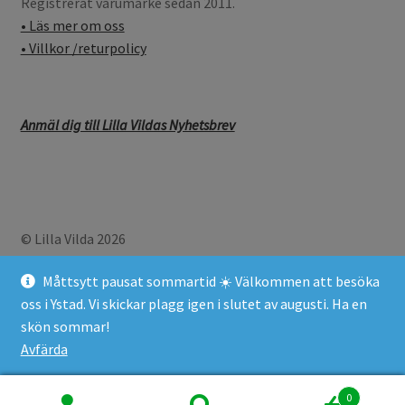
Registrerat varumärke sedan 2011.
• Läs mer om oss
• Villkor /returpolicy
Anmäl dig till Lilla Vildas Nyhetsbrev
© Lilla Vilda 2026
GDPR (General Data Protection Regulation)
Byggt med
Måttsytt pausat sommartid ☀️ Välkommen att besöka
WooCommerce
.
oss i Ystad. Vi skickar plagg igen i slutet av augusti. Ha en
skön sommar!
Avfärda
0