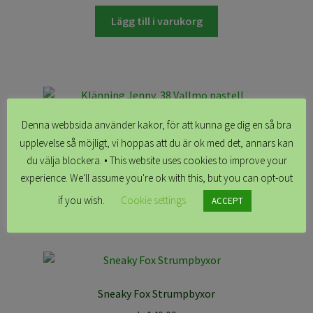
Lägg till i varukorg
Denna webbsida använder kakor, för att kunna ge dig en så bra
Klänning Jenny, 38 Vallmo pastell
upplevelse så möjligt, vi hoppas att du är ok med det, annars kan
kr
1,599.00
du välja blockera. • This website uses cookies to improve your
experience. We'll assume you're ok with this, but you can opt-out
Lägg till i varukorg
if you wish.
Cookie settings
ACCEPT
Sneaky Fox Strumpbyxor