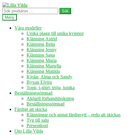
Hoppa
Hoppa
till
till
Sök
Sök
navigering
innehåll
efter:
Meny
Våra modeller
Unika plagg till unika kvinnor
Klänning Astrid
Klänning Brita
Klänning Jenny
Klänning Saga
Klänning Maria
Klänning Mariella
Klänning Matilda
Kjolar, Alma och Sandy
Byxan Elvira
Topp, t-shirt, tröja, tunika
Beställningssömnad
Aktuell förhandsbokning
Beställningssömnad
Färdigt att skicka
Klänningar och annat färdigsytt – redo att skickas
Tyg till salu
Presentkort
Om Lilla Vilda