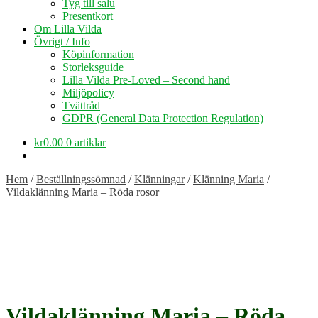
Tyg till salu
Presentkort
Om Lilla Vilda
Övrigt / Info
Köpinformation
Storleksguide
Lilla Vilda Pre-Loved – Second hand
Miljöpolicy
Tvättråd
GDPR (General Data Protection Regulation)
kr
0.00
0 artiklar
Hem
/
Beställningssömnad
/
Klänningar
/
Klänning Maria
/
Vildaklänning Maria – Röda rosor
Vildaklänning Maria – Röda