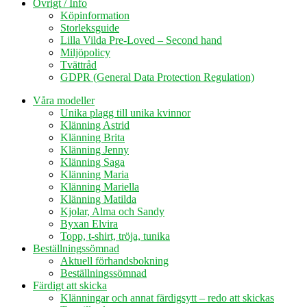
Övrigt / Info
Köpinformation
Storleksguide
Lilla Vilda Pre-Loved – Second hand
Miljöpolicy
Tvättråd
GDPR (General Data Protection Regulation)
Våra modeller
Unika plagg till unika kvinnor
Klänning Astrid
Klänning Brita
Klänning Jenny
Klänning Saga
Klänning Maria
Klänning Mariella
Klänning Matilda
Kjolar, Alma och Sandy
Byxan Elvira
Topp, t-shirt, tröja, tunika
Beställningssömnad
Aktuell förhandsbokning
Beställningssömnad
Färdigt att skicka
Klänningar och annat färdigsytt – redo att skickas