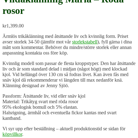
rosor
kr
1,399.00
Ärmlös trikåklänning med åtsittande liv och kvinnlig form. Priset
avser storlek 34-50 (jämför mot vår
storlekstabell
), fyll gärna i dina
mått som kommentar. Behöver du mindre/större storlek eller annan
anpassning kontakta oss före köp.
Kvinnlig modell som passar de flesta kroppstyper. Den har åtsittande
liv och är som standard delad i midjan (något högt) med klockad
kjol. Vid hellängd över 130 cm så fodras livet. Kan även fås med
snäv kjol då rekommenderar vi längden till max nedanför knä.
Klänning designad av Jenny Sjöö.
Passform: Åtsittande liv, vid eller snäv kjol
Material: Trikåtyg svart med röda rosor
95% ekologisk bomull och 5% elastan.
Halsrigning, ärmhål och eventuella fickor kantas med svart
kantband.
Vi syr upp efter beställning – aktuell produktionstid se sidan för
köpvillkor
.