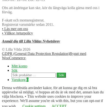
Obs att ändringar kan ske, kör du långväga kolla gärna med oss i
förväg.
F-skatt och momsregistrerat.
Registrerat varumärke sedan 2011.
• Läs mer om oss
• Villkor /returpolicy
Anmäl dig till Lilla Vildas Nyhetsbrev
© Lilla Vilda 2026
GDPR (General Data Protection Regulation)
Byggt med
WooCommerce
.
Mitt konto
Sök
Sök
Sök
efter:
Varukorg
0
Denna webbsida använder kakor, för att kunna ge dig en så bra
upplevelse så möjligt, vi hoppas att du är ok med det, annars kan du
välja blockera. • This website uses cookies to improve your
experience. We'll assume you're ok with this, but you can opt-out if
you wish.
Cookie settings
ACCEPT