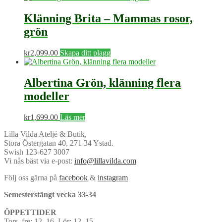
Klänning Brita – Mammas rosor,
grön
kr
2,099.00
Skapa ditt plagg
Albertina Grön, klänning flera
modeller
kr
1,699.00
Läs mer
Lilla Vilda Ateljé & Butik,
Stora Östergatan 40, 271 34 Ystad.
Swish 123-627 3007
Vi nås bäst via e-post:
info@lillavilda.com
Följ oss gärna på
facebook
&
instagram
Semesterstängt vecka 33-34
ÖPPETTIDER
Tors–fre: 12–16. Lör: 12–15