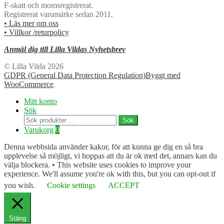
F-skatt och momsregistrerat.
Registrerat varumärke sedan 2011.
• Läs mer om oss
• Villkor /returpolicy
Anmäl dig till Lilla Vildas Nyhetsbrev
© Lilla Vilda 2026
GDPR (General Data Protection Regulation)
Byggt med
WooCommerce
.
Mitt konto
Sök
Sök
Sök
efter:
Varukorg
0
Denna webbsida använder kakor, för att kunna ge dig en så bra
upplevelse så möjligt, vi hoppas att du är ok med det, annars kan du
välja blockera. • This website uses cookies to improve your
experience. We'll assume you're ok with this, but you can opt-out if
you wish.
Cookie settings
ACCEPT
Stäng