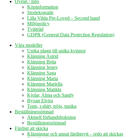
Övrigt / Info
Köpinformation
Storleksguide
Lilla Vilda Pre-Loved – Second hand
Miljöpolicy
Tvättråd
GDPR (General Data Protection Regulation)
Våra modeller
Unika plagg till unika kvinnor
Klänning Astrid
Klänning Brita
Klänning Jenny
Klänning Saga
Klänning Maria
Klänning Mariella
Klänning Matilda
Kjolar, Alma och Sandy
Byxan Elvira
Topp, t-shirt, tröja, tunika
Beställningssömnad
Aktuell förhandsbokning
Beställningssömnad
Färdigt att skicka
Klänningar och annat färdigsytt – redo att skickas