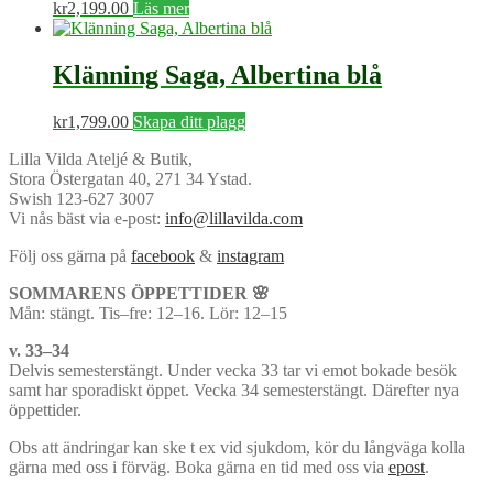
kr
2,199.00
Läs mer
Klänning Saga, Albertina blå
kr
1,799.00
Skapa ditt plagg
Lilla Vilda Ateljé & Butik,
Stora Östergatan 40, 271 34 Ystad.
Swish 123-627 3007
Vi nås bäst via e-post:
info@lillavilda.com
Följ oss gärna på
facebook
&
instagram
SOMMARENS ÖPPETTIDER 🌸
Mån: stängt. Tis–fre: 12–16. Lör: 12–15
v. 33–34
Delvis semesterstängt. Under vecka 33 tar vi emot bokade besök
samt har sporadiskt öppet. Vecka 34 semesterstängt. Därefter nya
öppettider.
Obs att ändringar kan ske t ex vid sjukdom, kör du långväga kolla
gärna med oss i förväg. Boka gärna en tid med oss via
epost
.