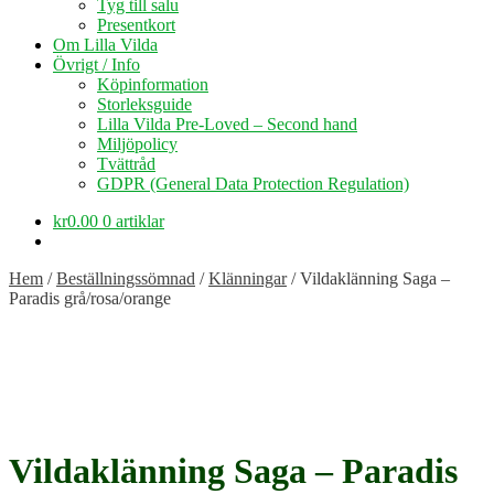
Tyg till salu
Presentkort
Om Lilla Vilda
Övrigt / Info
Köpinformation
Storleksguide
Lilla Vilda Pre-Loved – Second hand
Miljöpolicy
Tvättråd
GDPR (General Data Protection Regulation)
kr
0.00
0 artiklar
Hem
/
Beställningssömnad
/
Klänningar
/
Vildaklänning Saga –
Paradis grå/rosa/orange
Vildaklänning Saga – Paradis