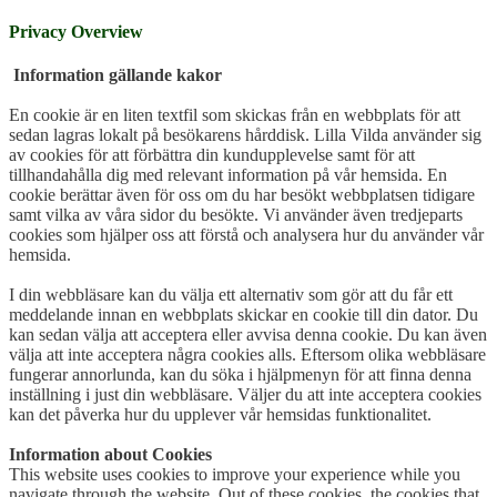
Privacy Overview
Information gällande kakor
En cookie är en liten textfil som skickas från en webbplats för att
sedan lagras lokalt på besökarens hårddisk. Lilla Vilda använder sig
av cookies för att förbättra din kundupplevelse samt för att
tillhandahålla dig med relevant information på vår hemsida. En
cookie berättar även för oss om du har besökt webbplatsen tidigare
samt vilka av våra sidor du besökte. Vi använder även tredjeparts
cookies som hjälper oss att förstå och analysera hur du använder vår
hemsida.
I din webbläsare kan du välja ett alternativ som gör att du får ett
meddelande innan en webbplats skickar en cookie till din dator. Du
kan sedan välja att acceptera eller avvisa denna cookie. Du kan även
välja att inte acceptera några cookies alls. Eftersom olika webbläsare
fungerar annorlunda, kan du söka i hjälpmenyn för att finna denna
inställning i just din webbläsare. Väljer du att inte acceptera cookies
kan det påverka hur du upplever vår hemsidas funktionalitet.
Information about Cookies
This website uses cookies to improve your experience while you
navigate through the website. Out of these cookies, the cookies that