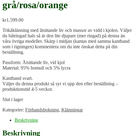
grå/rosa/orange
kr
1,599.00
Trikåklänning med åtsittande liv och massor av vidd i kjolen. Väljer
du båtringad hals så är den lite djupare (mer ringad) på denna än
våra övriga modeller. Skärp i midjan (kantas med samma kantband
som i rigningen) kommentera om du inte önskar detta på din
beställning.
Passform: Åtsittande liv, vid kjol
Material: 95% bomull och 5% lycra
Kantband svart.
Väljer du denna produkt så syr vi upp den efter beställning –
produktionstid 4-5 veckor.
Slut i lager
Kategorier:
Förhandsbokning
,
Klänningar
Beskrivning
Beskrivning