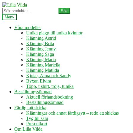
Hoppa
Hoppa
till
till
Sök
Sök
navigering
innehåll
efter:
Meny
Våra modeller
Unika plagg till unika kvinnor
Klänning Astrid
Klänning Brita
Klänning Jenny
Klänning Saga
Klänning Maria
Klänning Mariella
Klänning Matilda
Kjolar, Alma och Sandy
Byxan Elvira
Topp, t-shirt, tröja, tunika
Beställningssömnad
Aktuell förhandsbokning
Beställningssömnad
Färdigt att skicka
Klänningar och annat färdigsytt – redo att skickas
Tyg till salu
Presentkort
Om Lilla Vilda