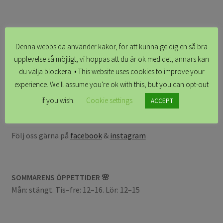
Denna webbsida använder kakor, för att kunna ge dig en så bra
Lilla Vilda Ateljé & Butik,
upplevelse så möjligt, vi hoppas att du är ok med det, annars kan
Stora Östergatan 40, 271 34 Ystad.
du välja blockera. • This website uses cookies to improve your
Swish 123-627 3007
experience. We'll assume you're ok with this, but you can opt-out
Vi nås bäst via e-post:
info@lillavilda.com
if you wish.
Cookie settings
ACCEPT
Följ oss gärna på
facebook
&
instagram
SOMMARENS ÖPPETTIDER 🌸
Mån: stängt. Tis–fre: 12–16. Lör: 12–15