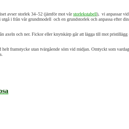
riset avser storlek 34–52 (jämför mot vår
storlekstabell
), vi anpassar vid
vi utgå i från vår grundmodell och en grundstorlek och anpassa efter din
axeln och ner. Fickor eller knytskärp går att lägga till mot pristillägg
d helt framstycke utan tvärgående söm vid midjan. Omtyckt som vardagskl
a.
osa