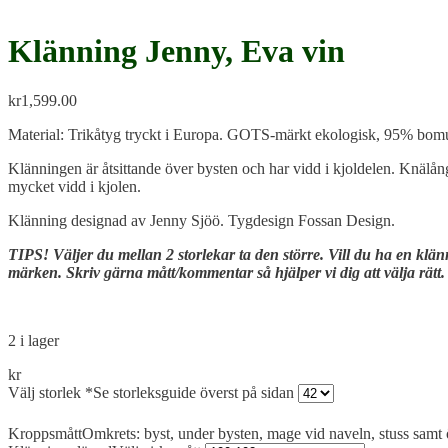
Klänning Jenny, Eva vin
kr
1,599.00
Material: Trikåtyg tryckt i Europa. GOTS-märkt ekologisk, 95% bomu
Klänningen är åtsittande över bysten och har vidd i kjoldelen. Knälån
mycket vidd i kjolen.
Klänning designad av Jenny Sjöö. Tygdesign Fossan Design.
TIPS! Väljer du mellan 2 storlekar ta den större. Vill du ha en klä
märken. Skriv gärna mått/kommentar så hjälper vi dig att välja rätt
2 i lager
kr
Välj storlek
*
Se storleksguide överst på sidan
Kroppsmått
Omkrets: byst, under bysten, mage vid naveln, stuss samt