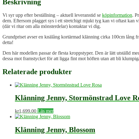
Beskrivning
Vi syr upp efter beställning – aktuell leveranstid se
köpinformation
. P
dem. Eftersom plagget sys i ett stretchigt mjukt tyg kan vi oftast kan 
(där vi ritar om alla mönsterdelar) kontaktar vi dig.
Grundpriset avser en knälång kortärmad klänning cirka 100cm lång från 
detta!
Den här modellen passar de flesta kroppstyper. Den är lätt utställd me
dessa mot framstycket för att ligga fint mot höften utan att bli klumpig
Relaterade produkter
Klänning Jenny, Stormönstrad Love R
kr
1,699.00
Läs mer
Klänning Jenny, Blossom