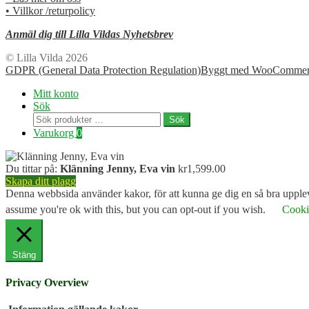
• Villkor /returpolicy
Anmäl dig till Lilla Vildas Nyhetsbrev
© Lilla Vilda 2026
GDPR (General Data Protection Regulation)
Byggt med WooCommer
Mitt konto
Sök
Sök
Sök
efter:
Varukorg
0
Du tittar på:
Klänning Jenny, Eva vin
kr
1,599.00
Skapa ditt plagg
Denna webbsida använder kakor, för att kunna ge dig en så bra uppleve
assume you're ok with this, but you can opt-out if you wish.
Cookie
Stäng
Privacy Overview