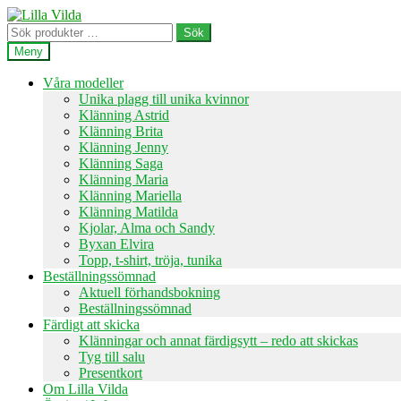
Hoppa
Hoppa
till
till
Sök
Sök
navigering
innehåll
efter:
Meny
Våra modeller
Unika plagg till unika kvinnor
Klänning Astrid
Klänning Brita
Klänning Jenny
Klänning Saga
Klänning Maria
Klänning Mariella
Klänning Matilda
Kjolar, Alma och Sandy
Byxan Elvira
Topp, t-shirt, tröja, tunika
Beställningssömnad
Aktuell förhandsbokning
Beställningssömnad
Färdigt att skicka
Klänningar och annat färdigsytt – redo att skickas
Tyg till salu
Presentkort
Om Lilla Vilda