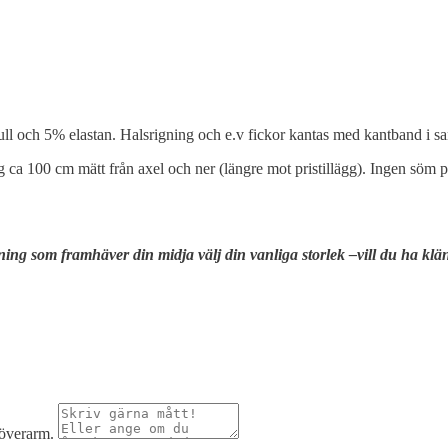
ll och 5% elastan. Halsrigning och e.v fickor kantas med kantband i 
g ca 100 cm mätt från axel och ner (längre mot pristillägg). Ingen söm
nning som framhäver din midja välj din vanliga storlek –vill du ha kl
.
 överarm.