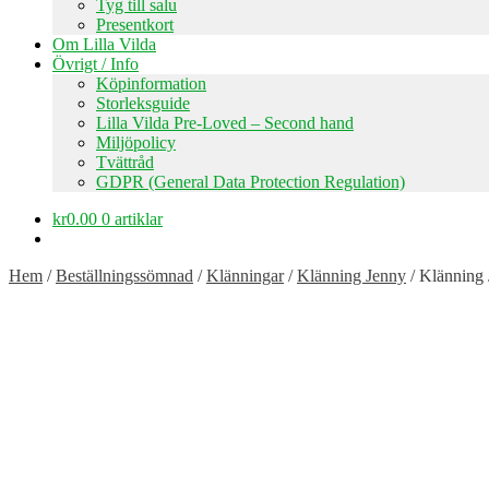
Tyg till salu
Presentkort
Om Lilla Vilda
Övrigt / Info
Köpinformation
Storleksguide
Lilla Vilda Pre-Loved – Second hand
Miljöpolicy
Tvättråd
GDPR (General Data Protection Regulation)
kr
0.00
0 artiklar
Hem
/
Beställningssömnad
/
Klänningar
/
Klänning Jenny
/
Klänning 