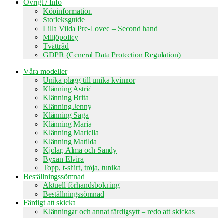
Övrigt / Info
Köpinformation
Storleksguide
Lilla Vilda Pre-Loved – Second hand
Miljöpolicy
Tvättråd
GDPR (General Data Protection Regulation)
Våra modeller
Unika plagg till unika kvinnor
Klänning Astrid
Klänning Brita
Klänning Jenny
Klänning Saga
Klänning Maria
Klänning Mariella
Klänning Matilda
Kjolar, Alma och Sandy
Byxan Elvira
Topp, t-shirt, tröja, tunika
Beställningssömnad
Aktuell förhandsbokning
Beställningssömnad
Färdigt att skicka
Klänningar och annat färdigsytt – redo att skickas