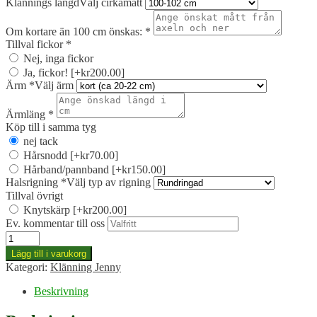
Klännings längd
Välj cirkamått
Om kortare än 100 cm önskas:
*
Tillval fickor
*
Nej, inga fickor
Ja, fickor!
[+kr200.00]
Ärm
*
Välj ärm
Ärmläng
*
Köp till i samma tyg
nej tack
Hårsnodd
[+kr70.00]
Hårband/pannband
[+kr150.00]
Halsrigning
*
Välj typ av rigning
Tillval övrigt
Knytskärp
[+kr200.00]
Ev. kommentar till oss
Klänning
Jenny,
Lägg till i varukorg
Eva
Kategori:
Klänning Jenny
vin
mängd
Beskrivning