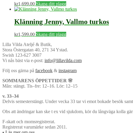
kr
1,699.00
Skapa ditt plagg
Klänning Jenny, Vallmo turkos
kr
1,599.00
Skapa ditt plagg
Lilla Vilda Ateljé & Butik,
Stora Östergatan 40, 271 34 Ystad.
Swish 123-627 3007
Vi nås bäst via e-post:
info@lillavilda.com
Följ oss gärna på
facebook
&
instagram
SOMMARENS ÖPPETTIDER 🌸
Mån: stängt. Tis–fre: 12–16. Lör: 12–15
v. 33–34
Delvis semesterstängt. Under vecka 33 tar vi emot bokade besök samt 
Obs att ändringar kan ske t ex vid sjukdom, kör du långväga kolla gä
F-skatt och momsregistrerat.
Registrerat varumärke sedan 2011.
• Läs mer om oss