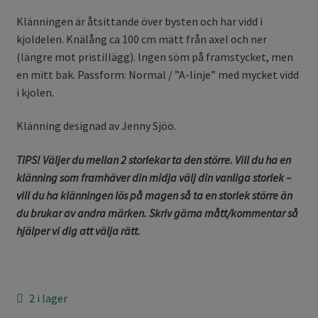
Klänningen är åtsittande över bysten och har vidd i
kjoldelen. Knälång ca 100 cm mätt från axel och ner
(längre mot pristillägg). Ingen söm på framstycket, men
en mitt bak. Passform: Normal / ”A-linje” med mycket vidd
i kjolen.
Klänning designad av Jenny Sjöö.
TIPS! Väljer du mellan 2 storlekar ta den större. Vill du ha en
klänning som framhäver din midja välj din vanliga storlek –
vill du ha klänningen lös på magen så ta en storlek större än
du brukar av andra märken. Skriv gärna mått/kommentar så
hjälper vi dig att välja rätt.
2 i lager