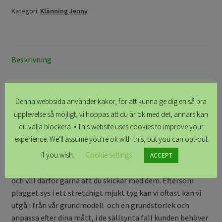
mängd
Kategori:
Klänning Jenny
Beskrivning
Beskrivning
Denna webbsida använder kakor, för att kunna ge dig en så bra
upplevelse så möjligt, vi hoppas att du är ok med det, annars kan
Material: trikå av bomull 95% och lycra 5%. OEKOTEX.
du välja blockera. • This website uses cookies to improve your
experience. We'll assume you're ok with this, but you can opt-out
Vi syr upp efter beställning – aktuell leveranstid se
if you wish.
Cookie settings
köpinformation
. Priset avser storlek 34–52 (jämför mot
ACCEPT
vår
storlekstabell
), vi anpassar vid behov efter dina mått
och vill därför gärna att du skickar med dem. Eftersom
plagget sys i ett stretchigt mjukt tyg kan vi oftast kan vi
utgå i från vår grundmodell och en grundstorlek och
anpassa efter dina mått, i de sällsynta fall kunden behöver