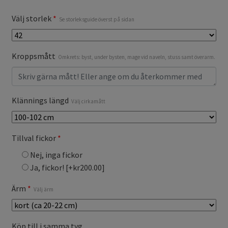
Välj storlek
*
Se storleksguide överst på sidan
Kroppsmått
Omkrets: byst, under bysten, mage vid naveln, stuss samt överarm.
Klännings längd
Välj cirkamått
Tillval fickor
*
Nej, inga fickor
Ja, fickor!
[+kr200.00]
Ärm
*
Välj ärm
Köp till i samma tyg