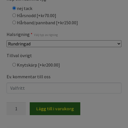
nej tack
Hårsnodd
[+kr70.00]
Hårband/pannband
[+kr150.00]
Halsrigning
*
Välj typ av rigning
Tillval övrigt
Knytskärp
[+kr200.00]
Ev. kommentar till oss
Klänning
Lägg till i varukorg
Jenny,
Vallmo
turkos