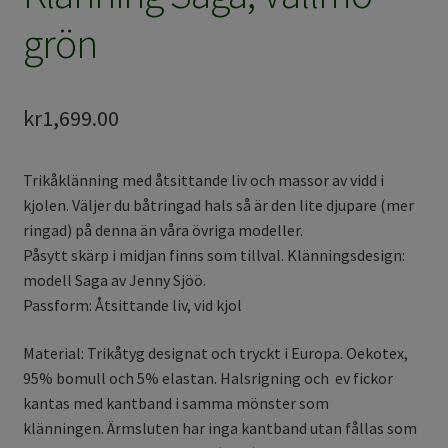
grön
kr
1,699.00
Trikåklänning med åtsittande liv och massor av vidd i
kjolen. Väljer du båtringad hals så är den lite djupare (mer
ringad) på denna än våra övriga modeller.
Påsytt skärp i midjan finns som tillval. Klänningsdesign:
modell Saga av Jenny Sjöö.
Passform: Åtsittande liv, vid kjol
Material: Trikåtyg designat och tryckt i Europa. Oekotex,
95% bomull och 5% elastan. Halsrigning och ev fickor
kantas med kantband i samma mönster som
klänningen. Ärmsluten har inga kantband utan fållas som