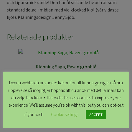
och figursmickrande! Den har åtsittande liv och är som
standard delad i midjan med vid klockad kjol (vår vidaste
kjol). Klänningsdesign Jenny Sjöö.
Relaterade produkter
Klänning Saga, Raven grönblå
kr
1,699.00
Denna webbsida använder kakor, för att kunna ge dig en så bra
upplevelse så möjligt, vi hoppas att du är ok med det, annars kan
Skapa ditt plagg
du välja blockera. • This website uses cookies to improve your
experience. We'll assume you're ok with this, but you can opt-out
if you wish.
Cookie settings
ACCEPT