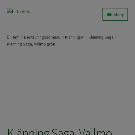
Hoppa
Hoppa
Meny
till
till
navigering
innehåll
Våra modeller
Hem
Beställningssömnad
Klänningar
Klänning Saga
Klänning Saga, Vallmo grön
Beställningssömnad
Färdigt att skicka
Om Lilla Vilda
Övrigt / Info
Klänning Saga, Vallmo